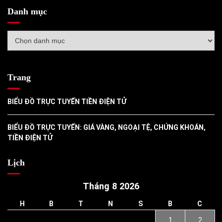
Danh mục
Danh
mục
Trang
BIỂU ĐỒ TRỰC TUYẾN TIỀN ĐIỆN TỬ
BIỂU ĐỒ TRỰC TUYẾN: GIÁ VÀNG, NGOẠI TỆ, CHỨNG KHOÁN,
TIỀN ĐIỆN TỬ
Lịch
Tháng 8 2026
H
B
T
N
S
B
C
1
2