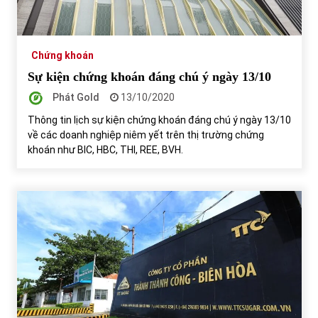
Chứng khoán ngày 30/5/2022: Top 10 cổ phiếu nổi bật
31/05/2022
Chứng khoán
Sự kiện chứng khoán đáng chú ý ngày 13/10
Phát Gold
Phân tích giá tiền điện tử sau ngày thị trường lập kỷ lục
13/10/2020
vốn hóa
Thông tin lịch sự kiện chứng khoán đáng chú ý ngày 13/10
09/11/2021
về các doanh nghiệp niêm yết trên thị trường chứng
khoán như BIC, HBC, THI, REE, BVH.
Chứng khoán ngày 12/10/2021: Top 10 cổ phiếu nổi bật
13/10/2021
Top 10 xe bán chạy nhất tháng 9/2021
13/10/2021