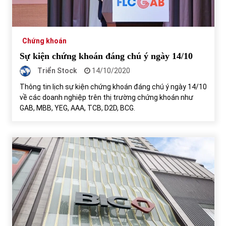
Tự doanh ngày 3.6.2022: CTCK mua ròng 28,7 tỷ đồng
06/06/2022
Chứng khoán
Sự kiện chứng khoán đáng chú ý ngày 14/10
Top 10 tỷ phú giàu nhất thế giới – Bảng xếp hạng 2022
Triển Stock
14/10/2020
31/05/2022
Thông tin lịch sự kiện chứng khoán đáng chú ý ngày 14/10
về các doanh nghiệp trên thị trường chứng khoán như
GAB, MBB, YEG, AAA, TCB, D2D, BCG.
Bất ổn từ các cuộc đấu giá đất ở Thanh Hoá
31/05/2022
Tiền gửi vào ngân hàng tiếp tục tăng mạnh
31/05/2022
S&P Ratings cập nhật xếp hạng tín nhiệm của
Vietcombank và Eximbank
31/05/2022