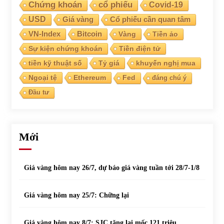
Chứng khoán
cổ phiếu
Covid-19
USD
Giá vàng
Cổ phiếu cần quan tâm
VN-Index
Bitcoin
Vàng
Tiền ảo
Sự kiện chứng khoán
Tiền điện tử
tiền kỹ thuật số
Tỷ giá
khuyến nghị mua
Ngoại tệ
Ethereum
Fed
đáng chú ý
Đầu tư
Mới
Giá vàng hôm nay 26/7, dự báo giá vàng tuần tới 28/7-1/8
Giá vàng hôm nay 25/7: Chững lại
Giá vàng hôm nay 8/7: SJC tăng lại mốc 121 triệu