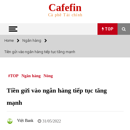
Skip
Cafefin
to
content
Cà phê Tài chính
TOP
Home
Ngân hàng
TOP
Tiền gửi vào ngân hàng tiếp tục tăng mạnh
Top 10 cổ phiếu rẻ nhất TTCK Việt Nam ngày 5/7/2022
05/07/2022
#TOP
Ngân hàng
Nóng
Top 10 mặt hàng Việt Nam nhập khẩu nhiều nhất tháng
Tiền gửi vào ngân hàng tiếp tục tăng
5/2022
15/06/2022
mạnh
Top 10 mặt hàng Việt Nam xuất khẩu nhiều nhất tháng
5/2022
Việt Bank
31/05/2022
07/06/2022