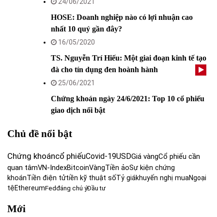
24/06/2021
HOSE: Doanh nghiệp nào có lợi nhuận cao
nhất 10 quý gần đây?
16/05/2020
TS. Nguyễn Trí Hiếu: Một giai đoạn kinh tế tạo
đà cho tín dụng đen hoành hành
25/06/2021
Chứng khoán ngày 24/6/2021: Top 10 cổ phiếu
giao dịch nổi bật
Chủ đề nổi bật
Chứng khoán
cổ phiếu
Covid-19
USD
Giá vàng
Cổ phiếu cần
quan tâm
VN-Index
Bitcoin
Vàng
Tiền ảo
Sự kiện chứng
khoán
Tiền điện tử
tiền kỹ thuật số
Tỷ giá
khuyến nghị mua
Ngoại
tệ
Ethereum
Fed
đáng chú ý
Đầu tư
Mới