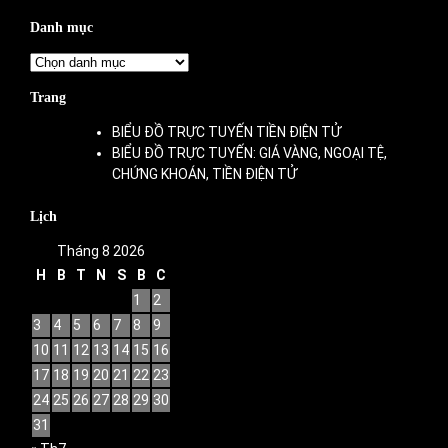
Danh mục
Danh
mục
Trang
BIỂU ĐỒ TRỰC TUYẾN TIỀN ĐIỆN TỬ
BIỂU ĐỒ TRỰC TUYẾN: GIÁ VÀNG, NGOẠI TỆ,
CHỨNG KHOÁN, TIỀN ĐIỆN TỬ
Lịch
Tháng 8 2026
H
B
T
N
S
B
C
1
2
3
4
5
6
7
8
9
10
11
12
13
14
15
16
17
18
19
20
21
22
23
24
25
26
27
28
29
30
31