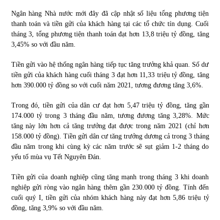
Ngân hàng Nhà nước mới đây đã cập nhật số liệu tổng phương tiện
Chứng khoán ngày 30/5/2022: Top 10 cổ phiếu nổi bật
thanh toán và tiền gửi của khách hàng tại các tổ chức tín dụng. Cuối
31/05/2022
tháng 3, tổng phương tiện thanh toán đạt hơn 13,8 triệu tỷ đồng, tăng
3,45% so với đầu năm.
Tiền gửi vào hệ thống ngân hàng tiếp tục tăng trưởng khả quan. Số dư
Phân tích giá tiền điện tử sau ngày thị trường lập kỷ lục
tiền gửi của khách hàng cuối tháng 3 đạt hơn 11,33 triệu tỷ đồng, tăng
vốn hóa
hơn 390.000 tỷ đồng so với cuối năm 2021, tương đương tăng 3,6%.
09/11/2021
Trong đó, tiền gửi của dân cư đạt hơn 5,47 triệu tỷ đồng, tăng gần
Chứng khoán ngày 12/10/2021: Top 10 cổ phiếu nổi bật
174.000 tỷ trong 3 tháng đầu năm, tương đương tăng 3,28%. Mức
13/10/2021
tăng này lớn hơn cả tăng trưởng đạt được trong năm 2021 (chỉ hơn
158.000 tỷ đồng). Tiền gửi dân cư tăng trưởng dương cả trong 3 tháng
đầu năm trong khi cùng kỳ các năm trước sẽ sụt giảm 1-2 tháng do
Top 10 xe bán chạy nhất tháng 9/2021
yếu tố mùa vụ Tết Nguyên Đán.
13/10/2021
Tiền gửi của doanh nghiệp cũng tăng mạnh trong tháng 3 khi doanh
nghiệp gửi ròng vào ngân hàng thêm gần 230.000 tỷ đồng. Tính đến
cuối quý I, tiền gửi của nhóm khách hàng này đạt hơn 5,86 triệu tỷ
đồng, tăng 3,9% so với đầu năm.