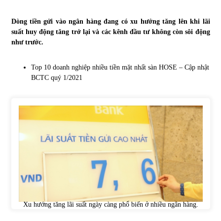
Tự doanh ngày 3.6.2022: CTCK mua ròng 28,7 tỷ đồng
Dòng tiền gửi vào ngân hàng đang có xu hướng tăng lên khi lãi
06/06/2022
suất huy động tăng trở lại và các kênh đầu tư không còn sôi động
như trước.
Top 10 tỷ phú giàu nhất thế giới – Bảng xếp hạng 2022
Top 10 doanh nghiệp nhiều tiền mặt nhất sàn HOSE – Cập nhật
31/05/2022
BCTC quý 1/2021
Bất ổn từ các cuộc đấu giá đất ở Thanh Hoá
31/05/2022
Tiền gửi vào ngân hàng tiếp tục tăng mạnh
31/05/2022
S&P Ratings cập nhật xếp hạng tín nhiệm của
Xu hướng tăng lãi suất ngày càng phổ biến ở nhiều ngân hàng.
Vietcombank và Eximbank
31/05/2022