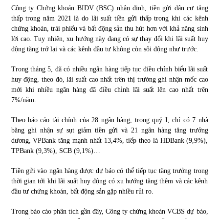
Công ty Chứng khoán BIDV (BSC) nhận định, tiền gửi dân cư tăng
thấp trong năm 2021 là do lãi suất tiền gửi thấp trong khi các kênh
chứng khoán, trái phiếu và bất động sản thu hút hơn với khả năng sinh
lời cao. Tuy nhiên, xu hướng này đang có sự thay đổi khi lãi suất huy
động tăng trở lại và các kênh đầu tư không còn sôi động như trước.
Trong tháng 5, đã có nhiều ngân hàng tiếp tục điều chỉnh biểu lãi suất
huy động, theo đó, lãi suất cao nhất trên thị trường ghi nhận mốc cao
mới khi nhiều ngân hàng đã điều chỉnh lãi suất lên cao nhất trên
7%/năm.
Theo báo cáo tài chính của 28 ngân hàng, trong quý I, chỉ có 7 nhà
băng ghi nhận sự sụt giảm tiền gửi và 21 ngân hàng tăng trưởng
dương, VPBank tăng mạnh nhất 13,4%, tiếp theo là HDBank (9,9%),
TPBank (9,3%), SCB (9,1%)…
Tiền gửi vào ngân hàng được dự báo có thể tiếp tục tăng trưởng trong
thời gian tới khi lãi suất huy động có xu hướng tăng thêm và các kênh
đầu tư chứng khoán, bất động sản gặp nhiều rủi ro.
Trong báo cáo phân tích gần đây, Công ty chứng khoán VCBS dự báo,