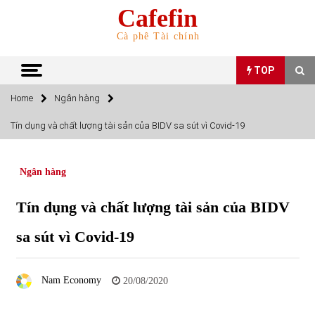
Skip
Cafefin
to
content
Cà phê Tài chính
TOP
Home
Ngân hàng
TOP
Tín dụng và chất lượng tài sản của BIDV sa sút vì Covid-19
Top 10 cổ phiếu rẻ nhất TTCK Việt Nam ngày 5/7/2022
05/07/2022
Ngân hàng
Tín dụng và chất lượng tài sản của BIDV
Top 10 mặt hàng Việt Nam nhập khẩu nhiều nhất tháng
5/2022
sa sút vì Covid-19
15/06/2022
Top 10 mặt hàng Việt Nam xuất khẩu nhiều nhất tháng
Nam Economy
20/08/2020
5/2022
07/06/2022