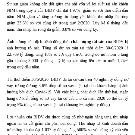
Sự sụt giảm không cân đối giữa chi phí vốn và lợi suất tài sản khiến
NIM trong quý 2 của BIDV chỉ đạt 1,97%, giảm so với thời điểm đầu
năm. NIM giảm và tăng trưởng tín dụng yếu khiến thu nhập lãi ròng
giảm 23,6% so với cùng kỳ trong quý 2/2020. Lũy kế 6 tháng đầu
năm, thu nhập lãi ròng đã giảm 8,8% so với cùng kỳ.
Ảnh hưởng của dịch bệnh đồng thời
chất lượng tài sản
của BIDV bị
ảnh hưởng rõ nét. Tổng số dư nợ xấu tại thời điểm 30/6/2020 là
22.769 tỷ đồng, tăng 18% so với quý trước, trong đó nợ nhóm 5 tăng
gần khoảng 3.000 tỷ đồng. Tỷ lệ nợ xấu tăng lên 2% từ mức 1,74%
trong quý đầu năm.
Tại thời điểm 30/6/2020, BIDV đã tái cơ cấu trên 40 nghìn tỷ đồng nợ
vay, tương đương 3,6% tổng số nợ vay hiện tại cho khách hàng bị ảnh
hưởng bởi dịch Covid-19. Với việc bùng phát dịch lần thứ hai, ngân
hàng dự kiến tổng số nợ vay tái cơ cấu cho cả năm 2020 có thể đạt tỷ
trọng 5% tổng số nợ vay hiện tại (khoảng 56 nghìn tỷ đồng).
Lợi nhuận của BIDV chỉ được củng cố nhờ ngân hàng tăng thu nhập
ngoài lãi và cắt giảm chi phí hoạt động. Thu nhập từ kinh doanh đầu
tư chứng khoán đạt 1.037 tỷ đồng, tăng 500% so với cùng kỳ chủ yếu