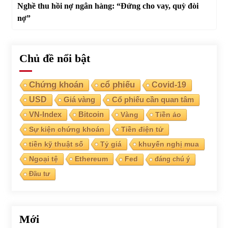
Nghề thu hồi nợ ngân hàng: “Đứng cho vay, quỳ đòi
nợ”
Chủ đề nổi bật
Chứng khoán
cổ phiếu
Covid-19
USD
Giá vàng
Cổ phiếu cần quan tâm
VN-Index
Bitcoin
Vàng
Tiền ảo
Sự kiện chứng khoán
Tiền điện tử
tiền kỹ thuật số
Tỷ giá
khuyến nghị mua
Ngoại tệ
Ethereum
Fed
đáng chú ý
Đầu tư
Mới