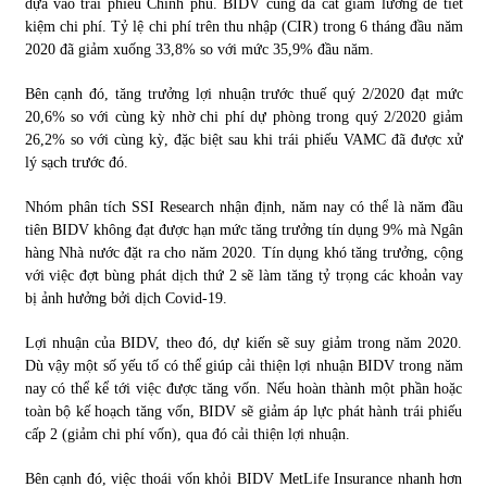
dựa vào trái phiếu Chính phủ. BIDV cũng đã cắt giảm lương để tiết
kiệm chi phí. Tỷ lệ chi phí trên thu nhập (CIR) trong 6 tháng đầu năm
2020 đã giảm xuống 33,8% so với mức 35,9% đầu năm.
Bên cạnh đó, tăng trưởng lợi nhuận trước thuế quý 2/2020 đạt mức
20,6% so với cùng kỳ nhờ chi phí dự phòng trong quý 2/2020 giảm
26,2% so với cùng kỳ, đặc biệt sau khi trái phiếu VAMC đã được xử
lý sạch trước đó.
Nhóm phân tích SSI Research nhận định, năm nay có thể là năm đầu
tiên BIDV không đạt được hạn mức tăng trưởng tín dụng 9% mà Ngân
hàng Nhà nước đặt ra cho năm 2020. Tín dụng khó tăng trưởng, cộng
với việc đợt bùng phát dịch thứ 2 sẽ làm tăng tỷ trọng các khoản vay
bị ảnh hưởng bởi dịch Covid-19.
Lợi nhuận của BIDV, theo đó, dự kiến sẽ suy giảm trong năm 2020.
Dù vậy một số yếu tố có thể giúp cải thiện lợi nhuận BIDV trong năm
nay có thể kể tới việc được tăng vốn. Nếu hoàn thành một phần hoặc
toàn bộ kế hoạch tăng vốn, BIDV sẽ giảm áp lực phát hành trái phiếu
cấp 2 (giảm chi phí vốn), qua đó cải thiện lợi nhuận.
Bên cạnh đó, việc thoái vốn khỏi BIDV MetLife Insurance nhanh hơn