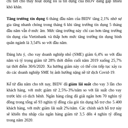
chi tiết cho thấy hoạt động lõi là tín dụng của BIDV đang gặp nhiều
khó khăn.
Chứng khoán ngày 30/5/2022: Top 10 cổ phiếu nổi bật
Tăng trưởng tín dụng
6 tháng đầu năm của BIDV tăng 2,1% nhờ sự
31/05/2022
gia tăng nhanh chóng trong tháng 6 khi tăng trưởng tín dụng 5 tháng
đầu năm vẫn ở mức âm. Mức tăng trưởng này chỉ cao hơn tăng trưởng
tín dụng của Vietinbank và thấp hơn mức tăng trưởng tín dụng bình
Phân tích giá tiền điện tử sau ngày thị trường lập kỷ lục
quân ngành là 3,54% so với đầu năm.
vốn hóa
09/11/2021
Đáng lưu ý, cho vay doanh nghiệp nhỏ (SME) giảm 6,4% so với đầu
năm và tỷ trọng giảm từ 28% thời điểm cuối năm 2019 xuống 25,7%
Chứng khoán ngày 12/10/2021: Top 10 cổ phiếu nổi bật
tại thời điểm 30/6/2020. Xu hướng giảm này có thể còn tiếp tục xảy ra
13/10/2021
do các doanh nghiệp SME bị ảnh hưởng nặng nề từ dịch Covid-19.
Kể từ đầu năm cho tới nay, BIDV đã
giảm lãi suất
cho vay 3 lần cho
khách hàng, với mức giảm từ 2,5%-3%/năm so với lãi suất cho vay
Top 10 xe bán chạy nhất tháng 9/2021
trước khi có dịch bệnh. Ngân hàng cũng đã giải ngân hơn 70 nghìn tỷ
13/10/2021
đồng trong tổng số 93 nghìn tỷ đồng của gói tín dụng hỗ trợ cho 5.400
khách hàng, với mức giảm lãi suất 2%/năm. Các chính sách hỗ trợ này
sẽ khiến thu nhập của ngân hàng giảm từ 3,5 đến 4 nghìn tỷ đồng
trong năm 2020.