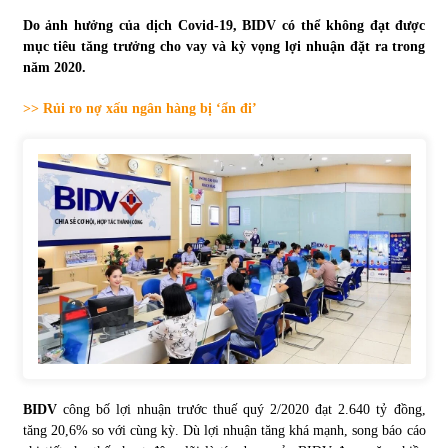
Do ảnh hưởng của dịch Covid-19, BIDV có thể không đạt được
Tự doanh ngày 3.6.2022: CTCK mua ròng 28,7 tỷ đồng
mục tiêu tăng trưởng cho vay và kỳ vọng lợi nhuận đặt ra trong
06/06/2022
năm 2020.
>> Rủi ro nợ xấu ngân hàng bị ‘ẩn đi’
Top 10 tỷ phú giàu nhất thế giới – Bảng xếp hạng 2022
31/05/2022
Bất ổn từ các cuộc đấu giá đất ở Thanh Hoá
31/05/2022
Tiền gửi vào ngân hàng tiếp tục tăng mạnh
31/05/2022
S&P Ratings cập nhật xếp hạng tín nhiệm của
BIDV
công bố lợi nhuận trước thuế quý 2/2020 đạt 2.640 tỷ đồng,
Vietcombank và Eximbank
tăng 20,6% so với cùng kỳ. Dù lợi nhuận tăng khá mạnh, song báo cáo
31/05/2022