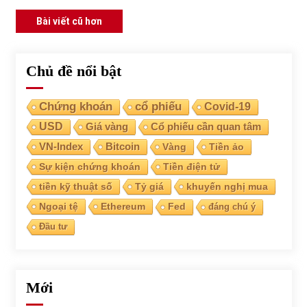
Điều
Bài viết cũ hơn
hướng
bài
Chủ đề nổi bật
viết
Chứng khoán
cổ phiếu
Covid-19
USD
Giá vàng
Cổ phiếu cần quan tâm
VN-Index
Bitcoin
Vàng
Tiền ảo
Sự kiện chứng khoán
Tiền điện tử
tiền kỹ thuật số
Tỷ giá
khuyến nghị mua
Ngoại tệ
Ethereum
Fed
đáng chú ý
Đầu tư
Mới