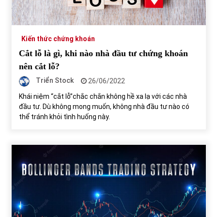
Tự doanh ngày 3.6.2022: CTCK mua ròng 28,7 tỷ đồng
06/06/2022
Kiến thức chứng khoán
Cắt lỗ là gì, khi nào nhà đầu tư chứng khoán
Top 10 tỷ phú giàu nhất thế giới – Bảng xếp hạng 2022
nên cắt lỗ?
31/05/2022
Triển Stock
26/06/2022
Khái niệm “cắt lỗ”chắc chắn không hề xa lạ với các nhà
đầu tư. Dù không mong muốn, không nhà đầu tư nào có
Bất ổn từ các cuộc đấu giá đất ở Thanh Hoá
thể tránh khỏi tình huống này.
31/05/2022
Tiền gửi vào ngân hàng tiếp tục tăng mạnh
31/05/2022
S&P Ratings cập nhật xếp hạng tín nhiệm của
Vietcombank và Eximbank
31/05/2022