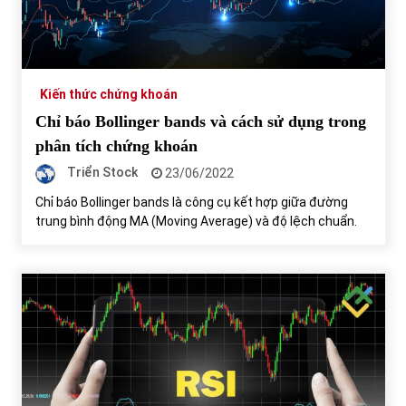
Chứng khoán ngày 30/5/2022: Top 10 cổ phiếu nổi bật
31/05/2022
Kiến thức chứng khoán
Chỉ báo Bollinger bands và cách sử dụng trong
Phân tích giá tiền điện tử sau ngày thị trường lập kỷ lục
vốn hóa
phân tích chứng khoán
09/11/2021
Triển Stock
23/06/2022
Chỉ báo Bollinger bands là công cụ kết hợp giữa đường
Chứng khoán ngày 12/10/2021: Top 10 cổ phiếu nổi bật
trung bình động MA (Moving Average) và độ lệch chuẩn.
13/10/2021
Top 10 xe bán chạy nhất tháng 9/2021
13/10/2021