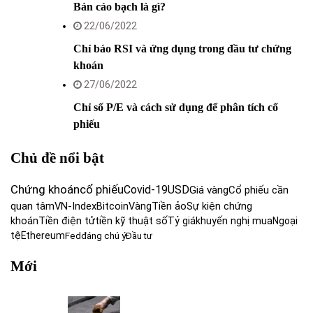
Bản cáo bạch là gì?
22/06/2022
Chỉ báo RSI và ứng dụng trong đầu tư chứng
khoán
27/06/2022
Chỉ số P/E và cách sử dụng để phân tích cổ
phiếu
Chủ đề nổi bật
Chứng khoán
cổ phiếu
Covid-19
USD
Giá vàng
Cổ phiếu cần
quan tâm
VN-Index
Bitcoin
Vàng
Tiền ảo
Sự kiện chứng
khoán
Tiền điện tử
tiền kỹ thuật số
Tỷ giá
khuyến nghị mua
Ngoại
tệ
Ethereum
Fed
đáng chú ý
Đầu tư
Mới