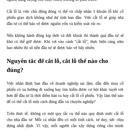
Cắt lỗ là việc chủ động đóng vị thế và chấp nhận 1 khoản lỗ khi cổ
Chứng khoán ngày 30/5/2022: Top 10 cổ phiếu nổi bật
phiếu giao dịch không như dự tính ban đầu. Việc cắt lỗ sẽ giúp nhà
31/05/2022
đầu tư có thể bảo vệ được nguồn vốn và kiểm soát rủi ro.
Nếu không hành động kịp thời và dứt khoát thì thành quả đầu tư sẽ
Phân tích giá tiền điện tử sau ngày thị trường lập kỷ lục
khó có thể giữ được. Khi rơi vào cảnh “cắt lỗ”, thực hiện càng sớm
vốn hóa
bao nhiêu thì số tiền đầu tư sẽ được bảo vệ bấy nhiêu.
09/11/2021
Nguyên tắc để cắt lỗ, cắt lỗ thế nào cho
Chứng khoán ngày 12/10/2021: Top 10 cổ phiếu nổi bật
đúng?
13/10/2021
Việc nhận định ban đầu về doanh nghiệp sai lầm, dẫn đến mua cổ
phiếu có xu hướng đi xuống hay tìm kiếm được cơ hội khác tuyệt vời
Top 10 xe bán chạy nhất tháng 9/2021
hơn để đầu tư là thời điểm bán ra hay cắt lỗ cổ phiếu. Vậy làm thế nào
13/10/2021
để có thể cắt lỗ một cách đúng đắn và chuyên nghiệp?
Trên thực tế, không có một quy tắc cụ thể nào quy định mức cắt lỗ
cho nhà đầu tư. Mỗi cá nhân đều có một tính cách, tư duy, sức chịu
đựng nhất định. Vì vậy, mỗi người cần xây dựng riêng cho mình