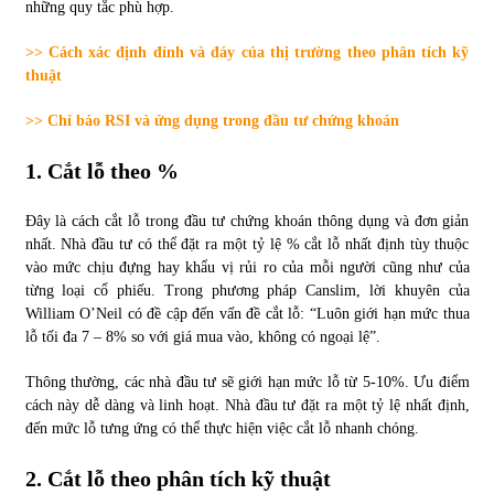
những quy tắc phù hợp.
>> Cách xác định đỉnh và đáy của thị trường theo phân tích kỹ
thuật
>> Chỉ báo RSI và ứng dụng trong đầu tư chứng khoán
1. Cắt lỗ theo %
Đây là cách cắt lỗ trong đầu tư chứng khoán thông dụng và đơn giản
nhất. Nhà đầu tư có thể đặt ra một tỷ lệ % cắt lỗ nhất định tùy thuộc
vào mức chịu đựng hay khẩu vị rủi ro của mỗi người cũng như của
từng loại cổ phiếu. Trong phương pháp Canslim, lời khuyên của
William O’Neil có đề cập đến vấn đề cắt lỗ: “Luôn giới hạn mức thua
lỗ tối đa 7 – 8% so với giá mua vào, không có ngoại lệ”.
Thông thường, các nhà đầu tư sẽ giới hạn mức lỗ từ 5-10%. Ưu điểm
cách này dễ dàng và linh hoạt. Nhà đầu tư đặt ra một tỷ lệ nhất định,
đến mức lỗ tưng ứng có thể thực hiện việc cắt lỗ nhanh chóng.
2. Cắt lỗ theo phân tích kỹ thuật