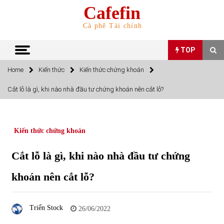
Skip
Cafefin
to
content
Cà phê Tài chính
TOP
Home
Kiến thức
Kiến thức chứng khoán
TOP
Cắt lỗ là gì, khi nào nhà đầu tư chứng khoán nên cắt lỗ?
Top 10 cổ phiếu rẻ nhất TTCK Việt Nam ngày 5/7/2022
05/07/2022
Kiến thức chứng khoán
Top 10 mặt hàng Việt Nam nhập khẩu nhiều nhất tháng
Cắt lỗ là gì, khi nào nhà đầu tư chứng
5/2022
15/06/2022
khoán nên cắt lỗ?
Top 10 mặt hàng Việt Nam xuất khẩu nhiều nhất tháng
5/2022
Triển Stock
26/06/2022
07/06/2022