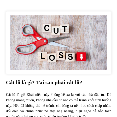
Tự doanh ngày 3.6.2022: CTCK mua ròng 28,7 tỷ đồng
06/06/2022
Top 10 tỷ phú giàu nhất thế giới – Bảng xếp hạng 2022
31/05/2022
Bất ổn từ các cuộc đấu giá đất ở Thanh Hoá
31/05/2022
Tiền gửi vào ngân hàng tiếp tục tăng mạnh
Cắt lỗ là gì? Tại sao phải cắt lỗ?
31/05/2022
Cắt lỗ là gì? Khái niệm này không hề xa lạ với các nhà đầu tư. Dù
không mong muốn, không nhà đầu tư nào có thể tránh khỏi tình huống
S&P Ratings cập nhật xếp hạng tín nhiệm của
này. Nếu đã không thể né tránh, chi bằng ta nên học cách chấp nhận,
Vietcombank và Eximbank
đối diện và chinh phục nó thật nhẹ nhàng, điệu nghệ để bảo toàn
31/05/2022
nguồn năng lượng cho cuộc chiến trường kì phía trước.