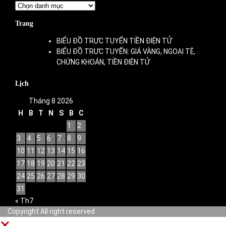
Danh
mục
Trang
BIỂU ĐỒ TRỰC TUYẾN TIỀN ĐIỆN TỬ
BIỂU ĐỒ TRỰC TUYẾN: GIÁ VÀNG, NGOẠI TỆ,
CHỨNG KHOÁN, TIỀN ĐIỆN TỬ
Lịch
Tháng 8 2026
H
B
T
N
S
B
C
1
2
3
4
5
6
7
8
9
10
11
12
13
14
15
16
17
18
19
20
21
22
23
24
25
26
27
28
29
30
31
« Th7
Copyright All right reserved