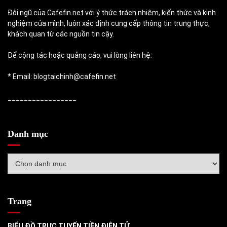
Đội ngũ của Cafefin.net với ý thức trách nhiệm, kiến thức và kinh
nghiệm của mình, luôn xác định cung cấp thông tin trung thực,
khách quan từ các nguồn tin cậy.
Để cộng tác hoặc quảng cáo, vui lòng liên hệ:
* Email: blogtaichinh@cafefin.net
_________________
Danh mục
Danh
mục
Trang
BIỂU ĐỒ TRỰC TUYẾN TIỀN ĐIỆN TỬ