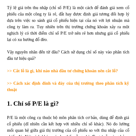
Tỷ lệ giá trên thu nhập (chỉ số P/E) là một cách để đánh giá xem cổ
Tự doanh ngày 3.6.2022: CTCK mua ròng 28,7 tỷ đồng
phiếu của một công ty là rẻ, đắt hay được định giá tương đối hợp lý
06/06/2022
dựa trên việc so sánh giá cổ phiếu hiện tại của nó với lợi nhuận mà
công ty làm ra. Tuy nhiên trên thị trường chứng khoán xảy ra một
nghịch lý có thời điểm chỉ số P/E trở nên rẻ hơn nhưng giá cổ phiếu
Top 10 tỷ phú giàu nhất thế giới – Bảng xếp hạng 2022
lại có xu hướng đổ đèo.
31/05/2022
Vậy nguyên nhân đến từ đâu? Cách sử dụng chỉ số này vào phân tích
đầu tư hiệu quả?
Bất ổn từ các cuộc đấu giá đất ở Thanh Hoá
>> Cắt lỗ là gì, khi nào nhà đầu tư chứng khoán nên cắt lỗ?
31/05/2022
>> Cách xác định đỉnh và đáy của thị trường theo phân tích kỹ
thuật
Tiền gửi vào ngân hàng tiếp tục tăng mạnh
31/05/2022
1. Chỉ số P/E là gì?
P/E là một công cụ thuộc bộ môn phân tích cơ bản, dùng để định giá
S&P Ratings cập nhật xếp hạng tín nhiệm của
cổ phiếu (dĩ nhiên cần kết hợp với nhiều chỉ số khác). Nó đo lường
Vietcombank và Eximbank
mối quan hệ giữa giá thị trường của cổ phiếu so với thu nhập của cổ
31/05/2022