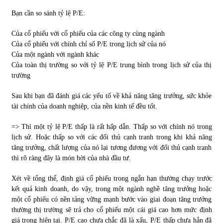
Bạn cần so sánh tỷ lệ P/E:
Của cổ phiếu với cổ phiếu của các công ty cùng ngành
Của cổ phiếu với chính chỉ số P/E trong lịch sử của nó
Của một ngành với ngành khác
Của toàn thị trường so với tỷ lệ P/E trung bình trong lịch sử của thị
trường
Sau khi bạn đã đánh giá các yếu tố về khả năng tăng trưởng, sức khỏe
tài chính của doanh nghiệp, của nền kinh tế đều tốt.
=> Thì một tỷ lệ P/E thấp là rất hấp dẫn. Thấp so với chính nó trong
lịch sử. Hoặc thấp so với các đối thủ cạnh tranh trong khi khả năng
tăng trưởng, chất lượng của nó lại tương đương với đối thủ cạnh tranh
thì rõ ràng đây là món hời của nhà đầu tư.
Xét về tổng thể, định giá cổ phiếu trong ngắn hạn thường chạy trước
kết quả kinh doanh, do vậy, trong một ngành nghề tăng trưởng hoặc
một cổ phiếu có nền tảng vững mạnh bước vào giai đoạn tăng trưởng
thường thị trường sẽ trả cho cổ phiếu một cái giá cao hơn mức định
giá trong hiện tại. P/E cao chưa chắc đã là xấu, P/E thấp chưa hẳn đã