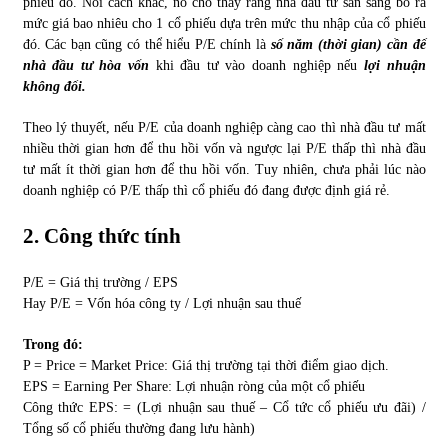
phiếu đó. Nói cách khác, nó cho thấy rằng nhà đầu tư sẵn sàng bỏ ra
mức giá bao nhiêu cho 1 cổ phiếu dựa trên mức thu nhập của cổ phiếu
đó. Các bạn cũng có thể hiểu P/E chính là
số năm (thời gian) cần để
Chứng khoán ngày 30/5/2022: Top 10 cổ phiếu nổi bật
nhà đầu tư hòa vốn
khi đầu tư vào doanh nghiệp nếu
lợi nhuận
31/05/2022
không đổi.
Theo lý thuyết, nếu P/E của doanh nghiệp càng cao thì nhà đầu tư mất
Phân tích giá tiền điện tử sau ngày thị trường lập kỷ lục
nhiều thời gian hơn để thu hồi vốn và ngược lại P/E thấp thì nhà đầu
vốn hóa
tư mất ít thời gian hơn để thu hồi vốn. Tuy nhiên, chưa phải lúc nào
09/11/2021
doanh nghiệp có P/E thấp thì cổ phiếu đó đang được định giá rẻ.
Chứng khoán ngày 12/10/2021: Top 10 cổ phiếu nổi bật
2. Công thức tính
13/10/2021
P/E = Giá thị trường / EPS
Hay P/E = Vốn hóa công ty / Lợi nhuận sau thuế
Top 10 xe bán chạy nhất tháng 9/2021
13/10/2021
Trong đó:
P = Price = Market Price: Giá thị trường tại thời điểm giao dịch.
EPS = Earning Per Share: Lợi nhuận ròng của một cổ phiếu
Công thức EPS: = (Lợi nhuận sau thuế – Cổ tức cổ phiếu ưu đãi) /
Tổng số cổ phiếu thường đang lưu hành)