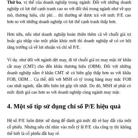
Thứ ba
, vị thế của doanh nghiệp trong ngành: Đối với những doanh
nghiệp có lợi thế cạnh tranh cao so với đối thủ trong ngành như về quy
mô, thương hiệu, chi phí… thì thường sẽ được trả với mức P/E cao
hơn so với những doanh nghiệp có lợi thế cạnh tranh thấp hơn.
Hơn nữa, nếu như doanh nghiệp hoàn thiện thêm cả về chuỗi giá trị
hoặc gia nhập vào một phân khúc mới thì doanh nghiệp sẽ có cơ hội
tăng trưởng cả về lợi nhuận và chỉ số P/E.
Ví dụ: như đối với ngành dệt may, đi từ chuỗi giá trị may mặc từ khâu
cắt may (CMT) cho đến khâu thương hiệu (OBM). Đối với những
doanh nghiệp nằm ở khâu CMT sẽ có biên gộp thấp hơn so với khâu
FOB, ODM… Cụ thể, đối với MSH có tỷ trọng hàng may mặc FOB
cao nhất ngành, dẫn đến biên lợi gộp tốt nhất. Do đó, MSH sẽ phải có
mức định giá cao hơn so với doanh nghiệp cùng ngành may mặc.
4. Một số tip sử dụng chỉ số P/E hiệu quả
Hệ số P/E luôn được sử dụng để đánh giá mức độ rẻ hay đắt của một
cổ phiếu. Nhưng nếu chỉ nhìn vào mỗi tỷ lệ P/E của công ty thì không
thể biết là cổ phiếu đắt hay rẻ.