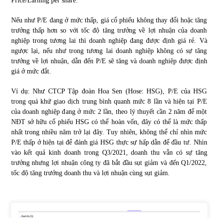
Price/Earning per share.
Nếu như P/E đang ở mức thấp, giá cổ phiếu không thay đổi hoặc tăng
trưởng thấp hơn so với tốc độ tăng trưởng về lợi nhuận của doanh
nghiệp trong tương lai thì doanh nghiệp đang được định giá rẻ. Và
ngược lại, nếu như trong tương lai doanh nghiệp không có sự tăng
trưởng về lợi nhuận, dẫn đến P/E sẽ tăng và doanh nghiệp được định
giá ở mức đắt.
Ví dụ: Như CTCP Tập đoàn Hoa Sen (Hose: HSG), P/E của HSG
trong quá khứ giao dịch trung bình quanh mức 8 lần và hiện tại P/E
của doanh nghiệp đang ở mức 2 lần, theo lý thuyết cần 2 năm để một
NĐT sở hữu cổ phiếu HSG có thể hoàn vốn, đây có thể là mức thấp
nhất trong nhiều năm trở lại đây. Tuy nhiên, không thể chỉ nhìn mức
P/E thấp ở hiện tại để đánh giá HSG thực sự hấp dẫn để đầu tư. Nhìn
vào kết quả kinh doanh trong Q3/2021, doanh thu vẫn có sự tăng
trưởng nhưng lợi nhuận công ty đã bắt đầu sụt giảm và đến Q1/2022,
tốc độ tăng trưởng doanh thu và lợi nhuận cùng sụt giảm.