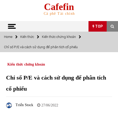
Skip
Cafefin
to
content
Cà phê Tài chính
TOP
Home
Kiến thức
Kiến thức chứng khoán
TOP
Chỉ số P/E và cách sử dụng để phân tích cổ phiếu
Top 10 cổ phiếu rẻ nhất TTCK Việt Nam ngày 5/7/2022
05/07/2022
Kiến thức chứng khoán
Chỉ số P/E và cách sử dụng để phân tích
Top 10 mặt hàng Việt Nam nhập khẩu nhiều nhất tháng
5/2022
cổ phiếu
15/06/2022
Top 10 mặt hàng Việt Nam xuất khẩu nhiều nhất tháng
Triển Stock
27/06/2022
5/2022
07/06/2022