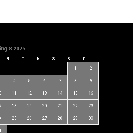
h
ng 8 2026
B
T
N
S
B
C
1
2
3
4
5
6
7
8
9
0
11
12
13
14
15
16
7
18
19
20
21
22
23
4
25
26
27
28
29
30
1