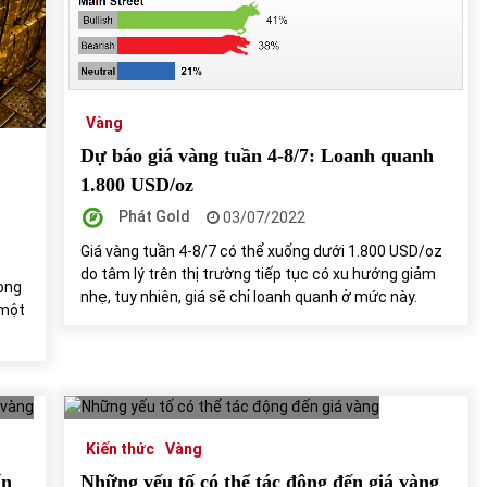
của Vietcombank và Eximbank
31/05/2022
Chứng khoán ngày 12/10/2021: Top 10 cổ
phiếu nổi bật
Vàng
13/10/2021
Dự báo giá vàng tuần 4-8/7: Loanh quanh
1.800 USD/oz
Phát Gold
03/07/2022
Giá vàng tuần 4-8/7 có thể xuống dưới 1.800 USD/oz
do tâm lý trên thị trường tiếp tục có xu hướng giảm
ong
nhẹ, tuy nhiên, giá sẽ chỉ loanh quanh ở mức này.
 một
Kiến thức
Vàng
ấn
Những yếu tố có thể tác động đến giá vàng