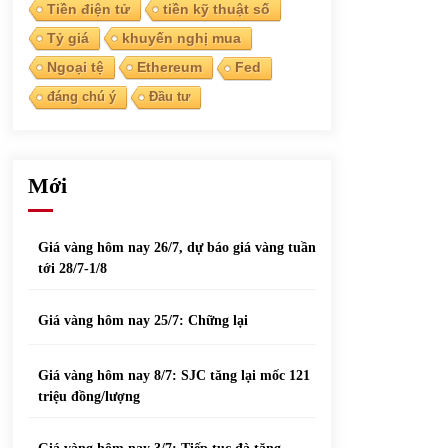
phiếu nổi bật
Tiền điện tử
tiền kỹ thuật số
31/05/2022
Tỷ giá
khuyến nghị mua
Ngoại tệ
Ethereum
Fed
Top 10 xe bán chạy nhất tháng 9/2021
đáng chú ý
Đầu tư
13/10/2021
Mới
Giá vàng hôm nay 26/7, dự báo giá vàng tuần
tới 28/7-1/8
Giá vàng hôm nay 25/7: Chững lại
Giá vàng hôm nay 8/7: SJC tăng lại mốc 121
triệu đồng/lượng