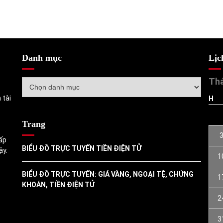
Danh mục
Lịc
Thá
Danh
mục
 tài
H
Trang
ấp
BIỂU ĐỒ TRỰC TUYẾN TIỀN ĐIỆN TỬ
ậy.
1
BIỂU ĐỒ TRỰC TUYẾN: GIÁ VÀNG, NGOẠI TỆ, CHỨNG
1
KHOÁN, TIỀN ĐIỆN TỬ
2
3