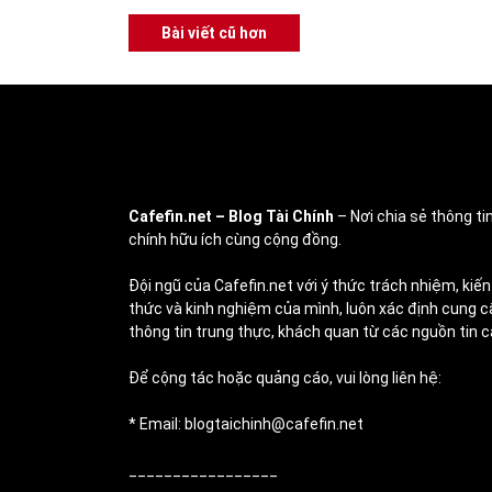
Điều
Bài viết cũ hơn
hướng
bài
viết
Cafefin.net
– Blog Tài Chính
– Nơi chia sẻ thông tin
chính hữu ích cùng cộng đồng.
Đội ngũ của Cafefin.net với ý thức trách nhiệm, kiến
thức và kinh nghiệm của mình, luôn xác định cung c
thông tin trung thực, khách quan từ các nguồn tin c
Để cộng tác hoặc quảng cáo, vui lòng liên hệ:
* Email: blogtaichinh@cafefin.net
_________________