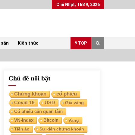
Chủ Nhật, Th8 9, 2026
 sản
Kiến thức
TOP
Chủ đề nổi bật
Top 10 mặt hàng Việt Nam xuất khẩu nhiều
nhất tháng 5/2022
07/06/2022
Chứng khoán
cổ phiếu
Covid-19
USD
Giá vàng
Bất ổn từ các cuộc đấu giá đất ở Thanh Hoá
Cổ phiếu cần quan tâm
31/05/2022
VN-Index
Bitcoin
Vàng
Tiền ảo
Sự kiện chứng khoán
Chứng khoán ngày 30/5/2022: Top 10 cổ