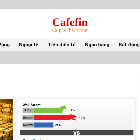
Cafefin
Cà phê Tài chính
Vàng
Ngoại tệ
Tiền điện tử
Ngân hàng
Bất động
Top 10 mặt hàng Việt Nam nhập khẩu nhiều
nhất tháng 5/2022
15/06/2022
Top 10 tỷ phú giàu nhất thế giới – Bảng xếp
hạng 2022
31/05/2022
S&P Ratings cập nhật xếp hạng tín nhiệm