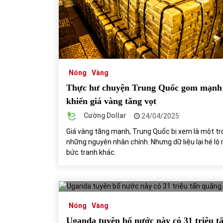
31/05/2022
Phân tích giá tiền điện tử sau ngày thị
trường lập kỷ lục vốn hóa
09/11/2021
Nóng
Vàng
Thực hư chuyện Trung Quốc gom mạnh
khiến giá vàng tăng vọt
Cường Dollar
24/04/2025
Giá vàng tăng mạnh, Trung Quốc bị xem là một tr
những nguyên nhân chính. Nhưng dữ liệu lại hé lộ
bức tranh khác.
Nóng
Vàng
Uganda tuyên bố nước này có 31 triệu t