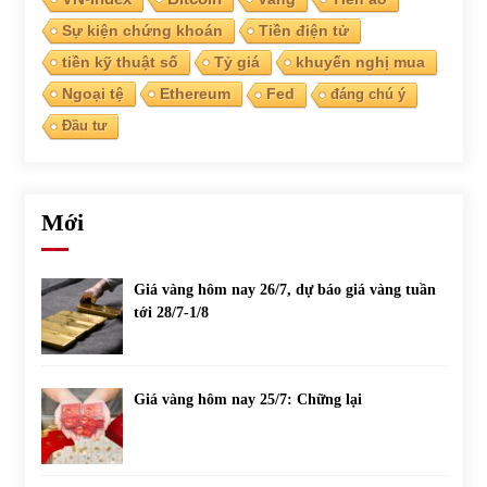
Sự kiện chứng khoán
Tiền điện tử
tiền kỹ thuật số
Tỷ giá
khuyến nghị mua
Ngoại tệ
Ethereum
Fed
đáng chú ý
Đầu tư
Mới
Giá vàng hôm nay 26/7, dự báo giá vàng tuần
tới 28/7-1/8
Giá vàng hôm nay 25/7: Chững lại