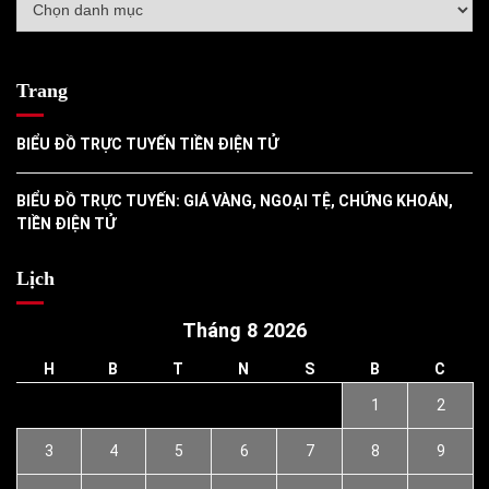
mục
Trang
BIỂU ĐỒ TRỰC TUYẾN TIỀN ĐIỆN TỬ
BIỂU ĐỒ TRỰC TUYẾN: GIÁ VÀNG, NGOẠI TỆ, CHỨNG KHOÁN,
TIỀN ĐIỆN TỬ
Lịch
Tháng 8 2026
H
B
T
N
S
B
C
1
2
3
4
5
6
7
8
9