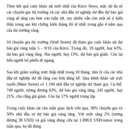
Theo kết quả cuộc khảo sát mới nhất của Kitco News, mặc dù đa số
các chuyên gia thị trường và các nhà đầu tư nghiệp dư đều dự báo giá
Chứng khoán ngày 30/5/2022: Top 10 cổ phiếu nổi bật
vàng sẽ tăng cao hơn vào tuần tới, tuy nhiên vẫn còn một số ý kiến
31/05/2022
thận trọng sau khi chứng kiến tháng tồi tệ nhất trong gần 4 năm qua
của thị trường vàng.
Phân tích giá tiền điện tử sau ngày thị trường lập kỷ lục
16 chuyên gia thị trường (Wall Street) đã tham gia cuộc khảo sát dự
vốn hóa
báo giá vàng tuần 5 – 9/10 của Kitco. Trong đó, 10 người, hay 63%,
09/11/2021
dự báo giá vàng tăng. Hai người, hay 13%, dự báo giá giảm. Còn lại
bốn người bỏ phiếu đi ngang.
Chứng khoán ngày 12/10/2021: Top 10 cổ phiếu nổi bật
13/10/2021
Sau khi giảm xuống mức thấp nhất trong 10 tháng, tâm lý của các nhà
đầu tư nghiệp dư đã tăng cao hơn đáng kể. Qua kênh khảo sát trực
tuyến (Main Street) có 1.194 nhà đầu tư nghiệp dư tham gia. Cụ thể,
749 người, tương đương 63%, dự báo giá vàng tăng. 245 người, hay
Top 10 xe bán chạy nhất tháng 9/2021
21%, cho rằng giá giảm. Còn lại 17% người trung lập.
13/10/2021
Trong cuộc khảo sát cho tuần giao dịch vừa qua, 38% chuyên gia và
50% nhà đầu tư dự báo giá vàng tăng. Với mức tăng 2% (tương
đương 38 USD) và giá vàng đóng cửa tại 1.898,8 USD/ounce trong
tuần qua, họ đã đúng.