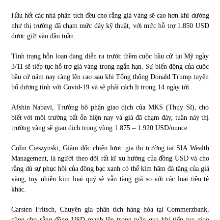
Hầu hết các nhà phân tích đều cho rằng giá vàng sẽ cao hơn khi dường
như thị trường đã chạm mức đáy kỹ thuật, với mức hỗ trợ 1.850 USD
được giữ vào đầu tuần.
Tình trạng hỗn loạn đang diễn ra trước thềm cuộc bầu cử tại Mỹ ngày
3/11 sẽ tiếp tục hỗ trợ giá vàng trong ngắn hạn. Sự biến động của cuộc
bầu cử năm nay càng lên cao sau khi Tổng thống Donald Trump tuyên
bố dương tính với Covid-19 và sẽ phải cách li trong 14 ngày tới.
Afshin Nabavi, Trưởng bộ phận giao dịch của MKS (Thụy Sĩ), cho
biết với môi trường bất ổn hiện nay và giá đã chạm đáy, tuần này thị
trường vàng sẽ giao dịch trong vùng 1.875 – 1.920 USD/ounce.
Colin Cieszynski, Giám đốc chiến lược gia thị trường tại SIA Wealth
Management, là người theo dõi rất kĩ xu hướng của đồng USD và cho
rằng dù sự phục hồi của đồng bạc xanh có thể kìm hãm đà tăng của giá
vàng, tuy nhiên kim loại quý sẽ vẫn tăng giá so với các loại tiền tệ
khác.
Carsten Fritsch, Chuyên gia phân tích hàng hóa tại Commerzbank,
cũng cho rằng đồng USD mạnh lên trong tuần qua khi tiếp tục giao