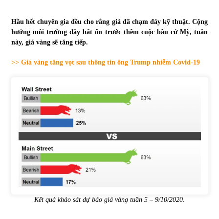
Tự doanh ngày 3.6.2022: CTCK mua ròng 28,7 tỷ đồng
Hầu hết chuyên gia đều cho rằng giá đã chạm đáy kỹ thuật. Cộng
06/06/2022
hưởng môi trường đầy bất ổn trước thềm cuộc bầu cử Mỹ, tuần
này, giá vàng sẽ tăng tiếp.
>> Giá vàng tăng vọt sau thông tin ông Trump nhiễm Covid-19
Top 10 tỷ phú giàu nhất thế giới – Bảng xếp hạng 2022
31/05/2022
Bất ổn từ các cuộc đấu giá đất ở Thanh Hoá
31/05/2022
Tiền gửi vào ngân hàng tiếp tục tăng mạnh
31/05/2022
S&P Ratings cập nhật xếp hạng tín nhiệm của
Kết quả khảo sát dự báo giá vàng tuần 5 – 9/10/2020.
Vietcombank và Eximbank
31/05/2022