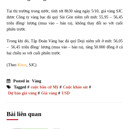
Tại thị trường trong nước, tính tới 8h30 sáng ngày 5/10, giá vàng SJC
được Công ty vàng bạc đá quý Sài Gòn niêm yết mức 55,95 – 56,45
triệu đồng/ lượng (mua vào – bán ra), không thay đổi so với cuối
phiên trước.
Trong khi đó, Tập Đoàn Vàng bạc đá quý Doji niêm yết ở mức 56,05
– 56,45 triệu đồng/ lượng (mua vào – bán ra), tăng 50.000 đồng ở cả
hai chiều so với cuối phiên trước.
(Theo
Kitco
, SJC)
Posted in
Vàng
Tagged #
cuộc bầu cử Mỹ
#
Cuộc khảo sát
#
Dự báo giá vàng
#
Giá vàng
#
USD
Bài liên quan