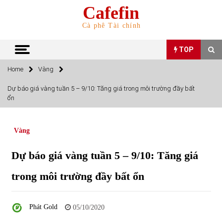
Skip
Cafefin
to
content
Cà phê Tài chính
TOP
Home
Vàng
TOP
Dự báo giá vàng tuần 5 – 9/10: Tăng giá trong môi trường đầy bất
ổn
Top 10 cổ phiếu rẻ nhất TTCK Việt Nam ngày 5/7/2022
05/07/2022
Vàng
Top 10 mặt hàng Việt Nam nhập khẩu nhiều nhất tháng
Dự báo giá vàng tuần 5 – 9/10: Tăng giá
5/2022
15/06/2022
trong môi trường đầy bất ổn
Top 10 mặt hàng Việt Nam xuất khẩu nhiều nhất tháng
5/2022
Phát Gold
05/10/2020
07/06/2022