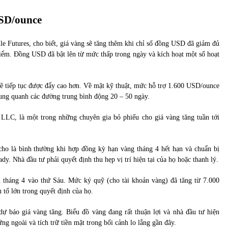
USD/ounce
le Futures, cho biết, giá vàng sẽ tăng thêm khi chỉ số đồng USD đã giảm đủ
ểm. Đồng USD đã bật lên từ mức thấp trong ngày và kích hoạt một số hoạt
 sẽ tiếp tục được đẩy cao hơn. Về mặt kỹ thuật, mức hỗ trợ 1.600 USD/ounce
xung quanh các đường trung bình động 20 – 50 ngày.
 LLC, là một trong những chuyên gia bỏ phiếu cho giá vàng tăng tuần tới
ho là bình thường khi hợp đồng kỳ hạn vàng tháng 4 hết hạn và chuẩn bị
dy. Nhà đầu tư phải quyết định thu hẹp vị trí hiện tại của họ hoặc thanh lý.
 tháng 4 vào thứ Sáu. Mức ký quỹ (cho tài khoản vàng) đã tăng từ 7.000
tố lớn trong quyết định của họ.
dự báo giá vàng tăng. Biểu đồ vàng đang rất thuận lợi và nhà đầu tư hiện
đứng ngoài và tích trữ tiền mặt trong bối cảnh lo lắng gần đây.