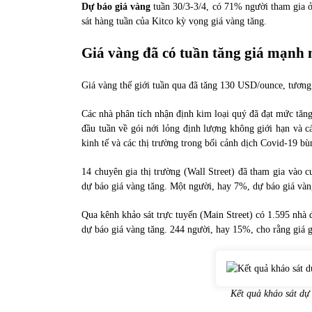
Dự báo giá vàng
tuần 30/3-3/4, có 71% người tham gia ở
31/05/2022
sát hàng tuần của Kitco kỳ vọng giá vàng tăng.
Giá vàng đã có tuần tăng giá mạnh 
Phân tích giá tiền điện tử sau ngày thị
trường lập kỷ lục vốn hóa
09/11/2021
Giá vàng thế giới tuần qua đã tăng 130 USD/ounce, tươ
Các nhà phân tích nhận định kim loại quý đã đạt mức tăng
đầu tuần về gói nới lỏng định lượng không giới hạn và 
kinh tế và các thị trường trong bối cảnh dịch Covid-19 bù
14 chuyên gia thị trường (Wall Street) đã tham gia vào 
dự báo giá vàng tăng. Một người, hay 7%, dự báo giá vàn
Qua kênh khảo sát trực tuyến (Main Street) có 1.595 nhà
dự báo giá vàng tăng. 244 người, hay 15%, cho rằng giá g
Kết quả kháo sát dự