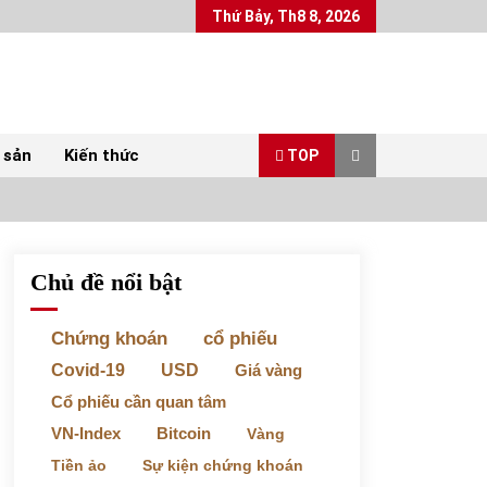
Thứ Bảy, Th8 8, 2026
 sản
Kiến thức
TOP
Chủ đề nổi bật
Top 10 mặt hàng Việt Nam xuất khẩu nhiều
nhất tháng 5/2022
07/06/2022
Chứng khoán
cổ phiếu
Covid-19
USD
Giá vàng
Bất ổn từ các cuộc đấu giá đất ở Thanh Hoá
Cổ phiếu cần quan tâm
31/05/2022
VN-Index
Bitcoin
Vàng
Tiền ảo
Sự kiện chứng khoán
Chứng khoán ngày 30/5/2022: Top 10 cổ