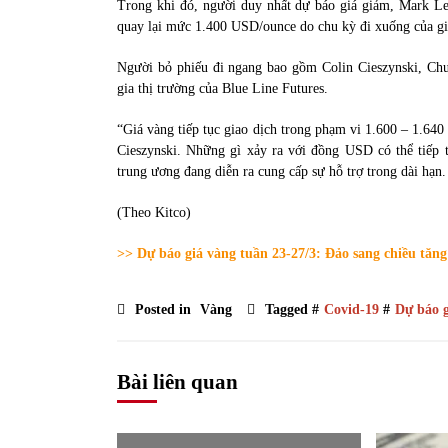
Trong khi đó, người duy nhất dự báo giá giảm, Mark Lei
quay lại mức 1.400 USD/ounce do chu kỳ đi xuống của gi
Người bỏ phiếu đi ngang bao gồm Colin Cieszynski, Chuy
gia thị trường của Blue Line Futures.
“Giá vàng tiếp tục giao dịch trong phạm vi 1.600 – 1.64
Cieszynski. Những gì xảy ra với đồng USD có thể tiếp 
trung ương đang diễn ra cung cấp sự hỗ trợ trong dài hạn.
(Theo Kitco)
>> Dự báo giá vàng tuần 23-27/3: Đảo sang chiều tăng
Posted in
Vàng
Tagged #
Covid-19
#
Dự báo g
Bài liên quan