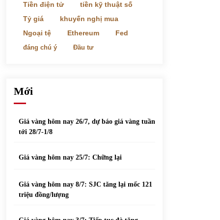
phiếu nổi bật
Tiền điện tử
tiền kỹ thuật số
31/05/2022
Tỷ giá
khuyến nghị mua
Ngoại tệ
Ethereum
Fed
Top 10 xe bán chạy nhất tháng 9/2021
đáng chú ý
Đầu tư
13/10/2021
Mới
Giá vàng hôm nay 26/7, dự báo giá vàng tuần
tới 28/7-1/8
Giá vàng hôm nay 25/7: Chững lại
Giá vàng hôm nay 8/7: SJC tăng lại mốc 121
triệu đồng/lượng