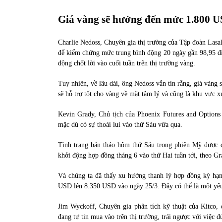
Giá vàng sẽ hướng đến mức 1.800 
Charlie Nedoss, Chuyên gia thị trường của Tập đoàn Lasal
để kiểm chứng mức trung bình động 20 ngày gần 98,95 đi
động chốt lời vào cuối tuần trên thị trường vàng.
Tuy nhiên, về lâu dài, ông Nedoss vẫn tin rằng, giá vàng
sẽ hỗ trợ tốt cho vàng về mặt tâm lý và cũng là khu vực 
Kevin Grady, Chủ tịch của Phoenix Futures and Options
mặc dù có sự thoái lui vào thứ Sáu vừa qua.
Tình trạng bán tháo hôm thứ Sáu trong phiên Mỹ được c
khởi động hợp đồng tháng 6 vào thứ Hai tuần tới, theo Gra
Và chúng ta đã thấy xu hướng thanh lý hợp đồng kỳ hạn
USD lên 8.350 USD vào ngày 25/3. Đây có thể là một yếu 
Jim Wyckoff, Chuyên gia phân tích kỹ thuật của Kitco, 
đang tự tin mua vào trên thị trường, trái ngược với việc 