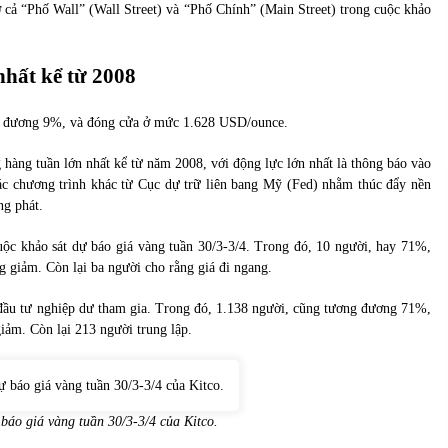
của Vietcombank và Eximbank
 cả “Phố Wall” (Wall Street) và “Phố Chính” (Main Street) trong cuộc khảo
31/05/2022
nhất kể từ 2008
Chứng khoán ngày 12/10/2021: Top 10 cổ
phiếu nổi bật
13/10/2021
ng đương 9%, và đóng cửa ở mức 1.628 USD/ounce.
 hàng tuần lớn nhất kể từ năm 2008, với động lực lớn nhất là thông báo vào
các chương trình khác từ Cục dự trữ liên bang Mỹ (Fed) nhằm thúc đẩy nền
ng phát.
cuộc khảo sát dự báo giá vàng tuần 30/3-3/4. Trong đó, 10 người, hay 71%,
g giảm. Còn lại ba người cho rằng giá đi ngang.
 đầu tư nghiệp dư tham gia. Trong đó, 1.138 người, cũng tương đương 71%,
iảm. Còn lại 213 người trung lập.
 báo giá vàng tuần 30/3-3/4 của
Kitco
.