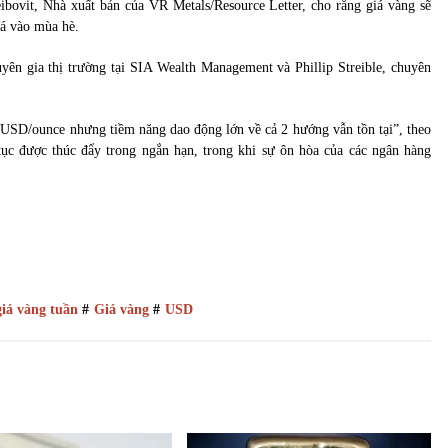
bovit, Nhà xuất bản của VR Metals/Resource Letter, cho rằng giá vàng sẽ
á vào mùa hè.
ên gia thị trường tại SIA Wealth Management và Phillip Streible, chuyên
0 USD/ounce nhưng tiềm năng dao động lớn về cả 2 hướng vẫn tồn tại”, theo
tục được thúc đẩy trong ngắn hạn, trong khi sự ôn hòa của các ngân hàng
iá vàng tuần
#
Giá vàng
#
USD