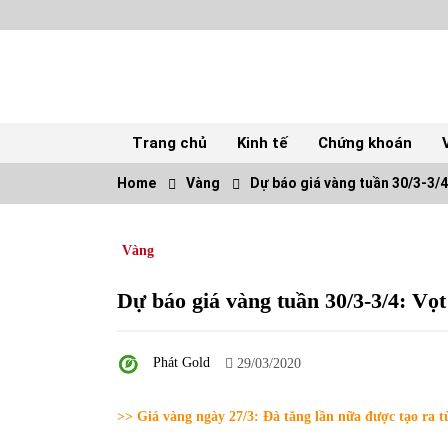
Skip
to
content
Trang chủ
Kinh tế
Chứng khoán
Home
Vàng
Dự báo giá vàng tuần 30/3-3/
TOP
Vàng
Top 10 cổ phiếu rẻ nhất TTCK Việt Nam
ngày 5/7/2022
05/07/2022
Dự báo giá vàng tuần 30/3-3/4: Vọ
Tự doanh ngày 3.6.2022: CTCK mua ròng
Phát Gold
28,7 tỷ đồng
29/03/2020
06/06/2022
>> Giá vàng ngày 27/3: Đà tăng lần nữa được tạo ra 
Tiền gửi vào ngân hàng tiếp tục tăng mạnh