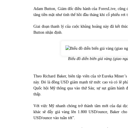
Adam Button, Giám đốc điều hành của ForexLive, cũng dự 
tăng tiền mặt như tình thế hồi đầu tháng khi cổ phiếu rơi 
Giai đoạn thanh lý của cuộc khủng hoảng này đã kết thúc,
Button nhận định.
Biểu đồ diễn biến giá vàng (giao ng
Theo Richard Baker, biên tập viên của tờ Eureka Miner’s 
này. Đó là đồng USD giảm mạnh từ mức cao và có lẽ phải
Quốc hội Mỹ thông qua vào thứ Sáu; sự sụt giảm hành độ
thấp.
Với việc Mỹ nhanh chóng trở thành tâm mới của đại dịch
khác sẽ đẩy giá vàng lên 1.800 USD/ounce, Baker cho 
USD/ounce vào tuần tới”.