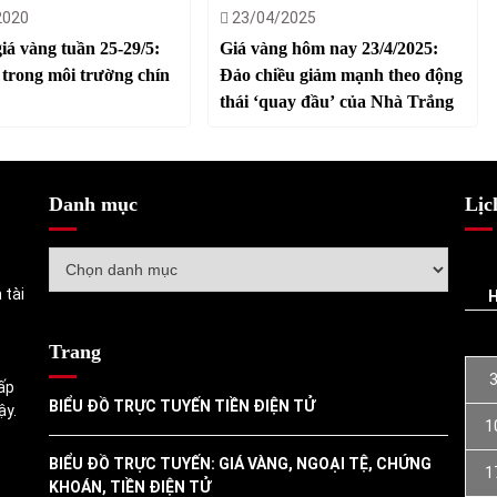
2020
23/04/2025
iá vàng tuần 25-29/5:
Giá vàng hôm nay 23/4/2025:
trong môi trường chín
Đảo chiều giảm mạnh theo động
thái ‘quay đầu’ của Nhà Trắng
Danh mục
Lịc
Danh
mục
 tài
Trang
ấp
BIỂU ĐỒ TRỰC TUYẾN TIỀN ĐIỆN TỬ
ậy.
1
BIỂU ĐỒ TRỰC TUYẾN: GIÁ VÀNG, NGOẠI TỆ, CHỨNG
1
KHOÁN, TIỀN ĐIỆN TỬ