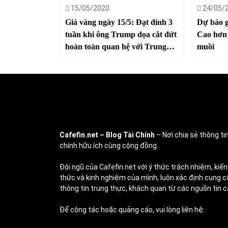
15/05/2020
24/05/
Giá vàng ngày 15/5: Đạt đỉnh 3
Dự báo g
tuần khi ông Trump dọa cắt đứt
Cao hơn 
hoàn toàn quan hệ với Trung
muồi
Quốc
Cafefin.net
– Blog Tài Chính
– Nơi chia sẻ thông tin
chính hữu ích cùng cộng đồng.
Đội ngũ của Cafefin.net với ý thức trách nhiệm, kiến
thức và kinh nghiệm của mình, luôn xác định cung c
thông tin trung thực, khách quan từ các nguồn tin c
Để cộng tác hoặc quảng cáo, vui lòng liên hệ: