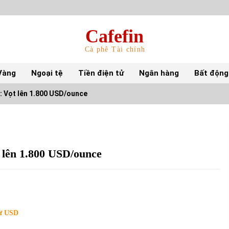
Cafefin
Cà phê Tài chính
Vàng
Ngoại tệ
Tiền điện tử
Ngân hàng
Bất động
4: Vọt lên 1.800 USD/ounce
Top 10 mặt hàng Việt Nam nhập khẩu nhiều
nhất tháng 5/2022
15/06/2022
t lên 1.800 USD/ounce
Top 10 tỷ phú giàu nhất thế giới – Bảng xếp
hạng 2022
31/05/2022
từ USD
S&P Ratings cập nhật xếp hạng tín nhiệm