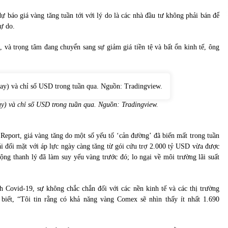
báo giá vàng tăng tuần tới với lý do là các nhà đầu tư không phải bán để
tự do.
 và trọng tâm đang chuyển sang sự giảm giá tiền tệ và bất ổn kinh tế, ông
ay) và chỉ số USD trong tuần qua. Nguồn: Tradingview.
Report, giá vàng tăng do một số yếu tố ‘cản đường’ đã biến mất trong tuần
 đối mặt với áp lực ngày càng tăng từ gói cứu trợ 2.000 tỷ USD vừa được
ng thanh lý đã làm suy yếu vàng trước đó; lo ngại về môi trường lãi suất
 Covid-19, sự không chắc chắn đối với các nền kinh tế và các thị trường
biết, “Tôi tin rằng có khả năng vàng Comex sẽ nhìn thấy ít nhất 1.690