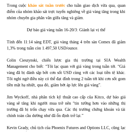
Trong cuộc
khảo sát tuần trước
cho tuần giao dịch vừa qua, quan
điểm của nhóm khảo sát trực tuyến nghiêng về giá vàng tăng trong khi
nhóm chuyên gia phân vân giữa tăng và giảm.
Dự báo giá vàng tuần 16-20/3: Giành lại vị thế
Tính đến 11:14 sáng EDT, giá vàng tháng 4 trên sàn Comex đã giảm
1,3% trong tuần còn 1.497,50 USD/ounce.
Colin Cieszynski, chiến lược gia thị trường tại SIA Wealth
Management cho biết: “Tôi lạc quan với giá vàng trong tuần tới. “Giá
vàng đã bị đánh sập bởi cơn sốt USD cùng với các loại tiền tệ khác.
Tôi nghi ngờ điều này có thể đạt đỉnh trong 2 tuần tới khi cơn sốt gom
tiền mặt hạ nhiệt, qua đó, giảm bớt áp lực lên giá vàng”.
Jim Wyckoff, nhà phân tích kỹ thuật cao cấp của Kitco, dự báo giá
vàng sẽ tăng khi người mua trở nên “tin tưởng hơn vào những thị
trường đã bị trốn chạy vừa qua. Các thị trường chứng khoán và tài
chính toàn cầu dường như đã ổn định trở lại.”
Kevin Grady, chủ tịch của Phoenix Futures and Options LLC, cũng lạc