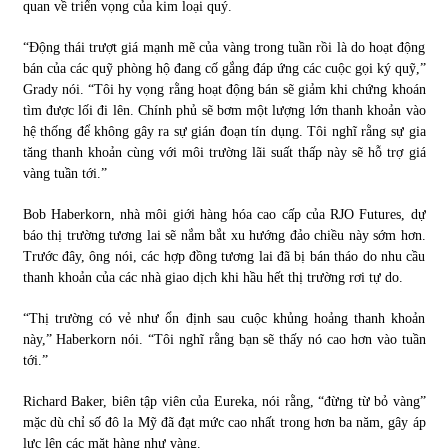
quan về triển vọng của kim loại quý.
“Động thái trượt giá mạnh mẽ của vàng trong tuần rồi là do hoạt động
bán của các quỹ phòng hộ đang cố gắng đáp ứng các cuộc gọi ký quỹ,”
Grady nói. “Tôi hy vọng rằng hoạt động bán sẽ giảm khi chứng khoán
tìm được lối đi lên. Chính phủ sẽ bơm một lượng lớn thanh khoản vào
hệ thống để không gây ra sự gián đoạn tín dụng. Tôi nghĩ rằng sự gia
tăng thanh khoản cùng với môi trường lãi suất thấp này sẽ hỗ trợ giá
vàng tuần tới.”
Bob Haberkorn, nhà môi giới hàng hóa cao cấp của RJO Futures, dự
báo thị trường tương lai sẽ nắm bắt xu hướng đảo chiều này sớm hơn.
Trước đây, ông nói, các hợp đồng tương lai đã bị bán tháo do nhu cầu
thanh khoản của các nhà giao dịch khi hầu hết thị trường rơi tự do.
“Thị trường có vẻ như ổn định sau cuộc khủng hoảng thanh khoản
này,” Haberkorn nói. “Tôi nghĩ rằng bạn sẽ thấy nó cao hơn vào tuần
tới.”
Richard Baker, biên tập viên của Eureka, nói rằng, “đừng từ bỏ vàng”
mặc dù chỉ số đô la Mỹ đã đạt mức cao nhất trong hơn ba năm, gây áp
lực lên các mặt hàng như vàng.