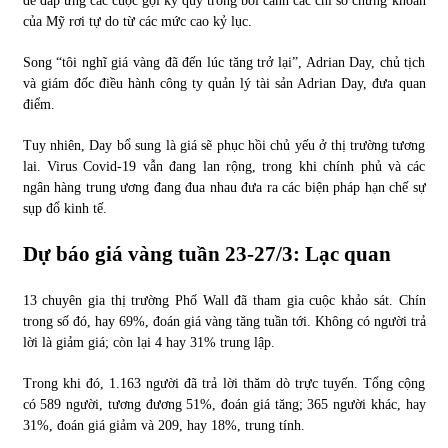
để đáp ứng các cuộc gọi ký quỹ trong bối cảnh các chỉ số chứng khoán
của Mỹ rơi tự do từ các mức cao kỷ lục.
Chứng khoán ngày 30/5/2022: Top 10 cổ phiếu nổi bật
Song “tôi nghĩ giá vàng đã đến lúc tăng trở lại”, Adrian Day, chủ tịch
31/05/2022
và giám đốc điều hành công ty quản lý tài sản Adrian Day, đưa quan
điểm.
Phân tích giá tiền điện tử sau ngày thị trường lập kỷ lục
Tuy nhiên, Day bổ sung là giá sẽ phục hồi chủ yếu ở thị trường tương
vốn hóa
lai. Virus Covid-19 vẫn đang lan rộng, trong khi chính phủ và các
09/11/2021
ngân hàng trung ương đang đua nhau đưa ra các biện pháp hạn chế sự
sụp đổ kinh tế.
Chứng khoán ngày 12/10/2021: Top 10 cổ phiếu nổi bật
13/10/2021
Dự báo giá vàng tuần 23-27/3: Lạc quan
13 chuyên gia thị trường Phố Wall đã tham gia cuộc khảo sát. Chín
Top 10 xe bán chạy nhất tháng 9/2021
trong số đó, hay 69%, đoán giá vàng tăng tuần tới. Không có người trả
13/10/2021
lời là giảm giá; còn lại 4 hay 31% trung lập.
Trong khi đó, 1.163 người đã trả lời thăm dò trực tuyến. Tổng cộng
có 589 người, tương đương 51%, đoán giá tăng; 365 người khác, hay
31%, đoán giá giảm và 209, hay 18%, trung tính.