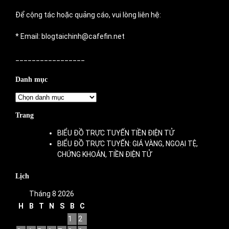
Để cộng tác hoặc quảng cáo, vui lòng liên hệ:
* Email: blogtaichinh@cafefin.net
_________________
Danh mục
Danh
mục
Trang
BIỂU ĐỒ TRỰC TUYẾN TIỀN ĐIỆN TỬ
BIỂU ĐỒ TRỰC TUYẾN: GIÁ VÀNG, NGOẠI TỆ,
CHỨNG KHOÁN, TIỀN ĐIỆN TỬ
Lịch
Tháng 8 2026
H
B
T
N
S
B
C
1
2