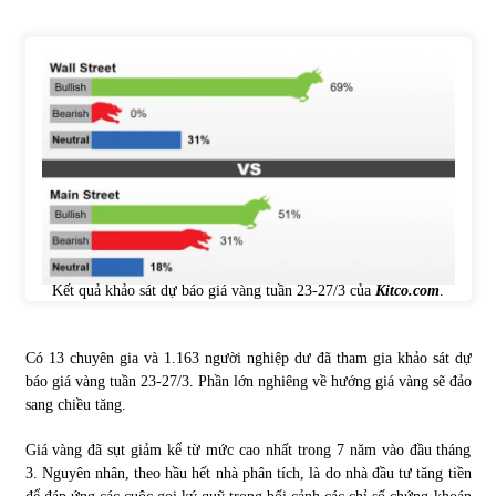
Tự doanh ngày 3.6.2022: CTCK mua ròng 28,7 tỷ đồng
06/06/2022
Top 10 tỷ phú giàu nhất thế giới – Bảng xếp hạng 2022
31/05/2022
Bất ổn từ các cuộc đấu giá đất ở Thanh Hoá
31/05/2022
Kết quả khảo sát dự báo giá vàng tuần 23-27/3 của
Kitco.com
.
Tiền gửi vào ngân hàng tiếp tục tăng mạnh
Có 13 chuyên gia và 1.163 người nghiệp dư đã tham gia khảo sát dự
31/05/2022
báo giá vàng tuần 23-27/3. Phần lớn nghiêng về hướng giá vàng sẽ đảo
sang chiều tăng.
S&P Ratings cập nhật xếp hạng tín nhiệm của
Giá vàng đã sụt giảm kể từ mức cao nhất trong 7 năm vào đầu tháng
Vietcombank và Eximbank
3. Nguyên nhân, theo hầu hết nhà phân tích, là do nhà đầu tư tăng tiền
31/05/2022