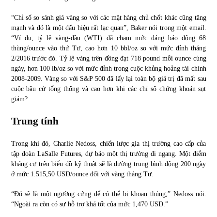
“Chỉ số so sánh giá vàng so với các mặt hàng chủ chốt khác cũng tăng
mạnh và đó là một dấu hiệu rất lạc quan”, Baker nói trong một email.
“Ví dụ, tỷ lệ vàng-dầu (WTI) đã chạm mức đáng báo động 68
thùng/ounce vào thứ Tư, cao hơn 10 bbl/oz so với mức đỉnh tháng
2/2016 trước đó. Tỷ lệ vàng trên đồng đạt 718 pound mỗi ounce cùng
ngày, hơn 100 lb/oz so với mức đỉnh trong cuộc khủng hoảng tài chính
2008-2009. Vàng so với S&P 500 đã lấy lại toàn bộ giá trị đã mất sau
cuộc bầu cử tổng thống và cao hơn khi các chỉ số chứng khoán sụt
giảm?
Trung tính
Trong khi đó, Charlie Nedoss, chiến lược gia thị trường cao cấp của
tập đoàn LaSalle Futures, dự báo một thị trường đi ngang. Một điểm
kháng cự trên biểu đồ kỹ thuật sẽ là đường trung bình động 200 ngày
ở mức 1.515,50 USD/ounce đối với vàng tháng Tư.
“Đó sẽ là một ngưỡng cứng để có thể bị khoan thủng,” Nedoss nói.
“Ngoài ra còn có sự hỗ trợ khá tốt của mức 1,470 USD.”