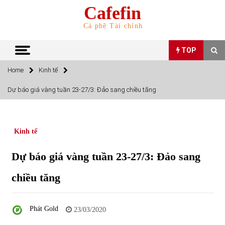
Skip
Cafefin
to
content
Cà phê Tài chính
TOP
Home
Kinh tế
TOP
Dự báo giá vàng tuần 23-27/3: Đảo sang chiều tăng
Top 10 cổ phiếu rẻ nhất TTCK Việt Nam ngày 5/7/2022
05/07/2022
Kinh tế
Top 10 mặt hàng Việt Nam nhập khẩu nhiều nhất tháng
Dự báo giá vàng tuần 23-27/3: Đảo sang
5/2022
15/06/2022
chiều tăng
Top 10 mặt hàng Việt Nam xuất khẩu nhiều nhất tháng
5/2022
Phát Gold
23/03/2020
07/06/2022