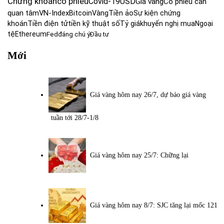
Chứng khoán
cổ phiếu
Covid-19
USD
Giá vàng
Cổ phiếu cần
quan tâm
VN-Index
Bitcoin
Vàng
Tiền ảo
Sự kiện chứng
khoán
Tiền điện tử
tiền kỹ thuật số
Tỷ giá
khuyến nghị mua
Ngoại
tệ
Ethereum
Fed
đáng chú ý
Đầu tư
Mới
Giá vàng hôm nay 26/7, dự báo giá vàng
tuần tới 28/7-1/8
Giá vàng hôm nay 25/7: Chững lại
Giá vàng hôm nay 8/7: SJC tăng lại mốc 121