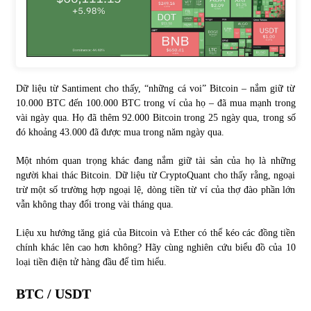
Chứng khoán ngày 30/5/2022: Top 10 cổ phiếu nổi bật
31/05/2022
Dữ liệu từ Santiment cho thấy, “những cá voi” Bitcoin – nắm giữ từ
Phân tích giá tiền điện tử sau ngày thị trường lập kỷ lục
10.000 BTC đến 100.000 BTC trong ví của họ – đã mua mạnh trong
vốn hóa
vài ngày qua. Họ đã thêm 92.000 Bitcoin trong 25 ngày qua, trong số
09/11/2021
đó khoảng 43.000 đã được mua trong năm ngày qua.
Chứng khoán ngày 12/10/2021: Top 10 cổ phiếu nổi bật
Một nhóm quan trọng khác đang nắm giữ tài sản của họ là những
13/10/2021
người khai thác Bitcoin. Dữ liệu từ CryptoQuant cho thấy rằng, ngoại
trừ một số trường hợp ngoại lệ, dòng tiền từ ví của thợ đào phần lớn
vẫn không thay đổi trong vài tháng qua.
Top 10 xe bán chạy nhất tháng 9/2021
Liệu xu hướng tăng giá của Bitcoin và Ether có thể kéo các đồng tiền
13/10/2021
chính khác lên cao hơn không? Hãy cùng nghiên cứu biểu đồ của 10
loại tiền điện tử hàng đầu để tìm hiểu.
BTC / USDT