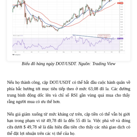
Biểu đồ hàng ngày DOT/USDT. Nguồn: Trading View
Nếu họ thành công, cặp DOT/USDT có thể bắt đầu cuộc hành quân về
phía bắc hướng tới mục tiêu tiếp theo ở mức 63,08 đô la. Các đường
trung bình động dốc lên và chỉ số RSI gần vùng quá mua cho thấy
rằng người mua có ưu thế hơn.
Nếu giá giảm xuống từ mức kháng cự trên, cặp tiền có thể vẫn bị giới
hạn trong phạm vi từ 49,78 đô la đến 55 đô la. Việc phá vỡ và đóng
cửa dưới $ 49,78 sẽ là dấu hiệu đầu tiên cho thấy các nhà giao dịch có
thể đặt lợi nhuận trên các vị thế của họ.