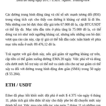
Biểu đồ hàng ngày BTC / USDT. Nguồn: TradingView
Các đường trung bình động tăng và chỉ số sức mạnh tương đối (RSI)
trong vùng tích cực cho thấy con đường ít kháng cự nhất là đi lên.
Nếu những con bò đực thúc đẩy giá trên 67.000 đô la, cặp BTC/USDT
có thể lấy đà. Mục tiêu đầu tiên ở phía tăng là 75.000 đô la, có thể
đóng vai trò như một ngưỡng kháng cự, nhưng nếu những con bò đực
vượt qua rào cản này, cặp tỷ giá có thể bắt đầu cuộc tuần hành về phía
mục tiêu mẫu ở mức 89.476,12 đô la.
Trái ngược với giả định này, nếu giá giảm từ ngưỡng kháng cự trên,
cặp tiền có thể giảm xuống đường EMA 20 ngày. Việc phá vỡ và đóng
cửa dưới mức hỗ trợ này có thể mở ra cánh cửa cho sự sụt giảm có thể
xảy ra đối với đường trung bình động đơn giản (SMA) trong 50 ngày
($ 55.284).
ETH / USDT
Ether đã phục hồi khỏi mức đột phá ở mức $ 4.375 vào ngày 6 tháng
11, phân tích giá tiền điện tử này cho thấy phe bò đã chuyển mức này
thành hỗ trợ. Việc mua vào tiếp tục vào ngày 7 tháng 11 và những con