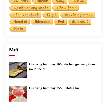
VN-Index
Bitcoin
Vàng
Tiền ảo
Sự kiện chứng khoán
Tiền điện tử
tiền kỹ thuật số
Tỷ giá
khuyến nghị mua
Ngoại tệ
Ethereum
Fed
đáng chú ý
Đầu tư
Mới
Giá vàng hôm nay 26/7, dự báo giá vàng tuần
tới 28/7-1/8
Giá vàng hôm nay 25/7: Chững lại