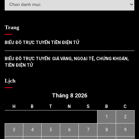
Danh
mục
Trang
BIỂU ĐỒ TRỰC TUYẾN TIỀN ĐIỆN TỬ
BIỂU ĐỒ TRỰC TUYẾN: GIÁ VÀNG, NGOẠI TỆ, CHỨNG KHOÁN,
TIỀN ĐIỆN TỬ
Lịch
Tháng 8 2026
H
B
T
N
S
B
C
1
2
3
4
5
6
7
8
9