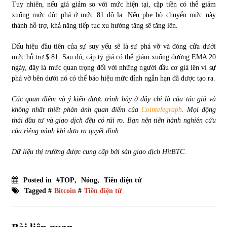
Tuy nhiên, nếu giá giảm so với mức hiện tại, cặp tiền có thể giảm
xuống mức đột phá ở mức 81 đô la. Nếu phe bò chuyển mức này
thành hỗ trợ, khả năng tiếp tục xu hướng tăng sẽ tăng lên.
Dấu hiệu đầu tiên của sự suy yếu sẽ là sự phá vỡ và đóng cửa dưới
mức hỗ trợ $ 81. Sau đó, cặp tỷ giá có thể giảm xuống đường EMA 20
ngày, đây là mức quan trọng đối với những người đầu cơ giá lên vì sự
phá vỡ bên dưới nó có thể báo hiệu mức đỉnh ngắn hạn đã được tạo ra.
Các quan điểm và ý kiến được trình bày ở đây chỉ là của tác giả và
không nhất thiết phản ánh quan điểm của
Cointelegraph
. Mọi động
thái đầu tư và giao dịch đều có rủi ro. Bạn nên tiến hành nghiên cứu
của riêng mình khi đưa ra quyết định.
Dữ liệu thị trường được cung cấp bởi sàn giao dịch HitBTC.
Posted in
#TOP
,
Nóng
,
Tiền điện tử
Tagged #
Bitcoin
#
Tiền điện tử