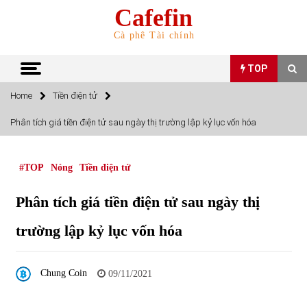
Skip
Cafefin
to
content
Cà phê Tài chính
TOP
Home
Tiền điện tử
TOP
Phân tích giá tiền điện tử sau ngày thị trường lập kỷ lục vốn hóa
Top 10 cổ phiếu rẻ nhất TTCK Việt Nam ngày 5/7/2022
05/07/2022
#TOP
Nóng
Tiền điện tử
Phân tích giá tiền điện tử sau ngày thị
Top 10 mặt hàng Việt Nam nhập khẩu nhiều nhất tháng
5/2022
trường lập kỷ lục vốn hóa
15/06/2022
Top 10 mặt hàng Việt Nam xuất khẩu nhiều nhất tháng
Chung Coin
09/11/2021
5/2022
07/06/2022