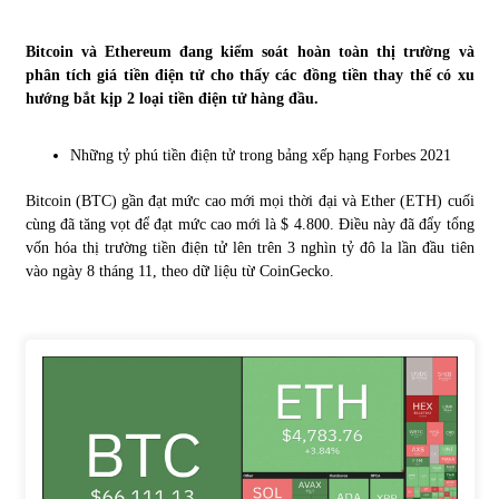
Tự doanh ngày 3.6.2022: CTCK mua ròng 28,7 tỷ đồng
Bitcoin và Ethereum đang kiểm soát hoàn toàn thị trường và
06/06/2022
phân tích giá tiền điện tử cho thấy các đồng tiền thay thế có xu
hướng bắt kịp 2 loại tiền điện tử hàng đầu.
Top 10 tỷ phú giàu nhất thế giới – Bảng xếp hạng 2022
Những tỷ phú tiền điện tử trong bảng xếp hạng Forbes 2021
31/05/2022
Bitcoin (BTC) gần đạt mức cao mới mọi thời đại và Ether (ETH) cuối
cùng đã tăng vọt để đạt mức cao mới là $ 4.800. Điều này đã đẩy tổng
Bất ổn từ các cuộc đấu giá đất ở Thanh Hoá
vốn hóa thị trường tiền điện tử lên trên 3 nghìn tỷ đô la lần đầu tiên
31/05/2022
vào ngày 8 tháng 11, theo dữ liệu từ CoinGecko.
Tiền gửi vào ngân hàng tiếp tục tăng mạnh
31/05/2022
S&P Ratings cập nhật xếp hạng tín nhiệm của
Vietcombank và Eximbank
31/05/2022