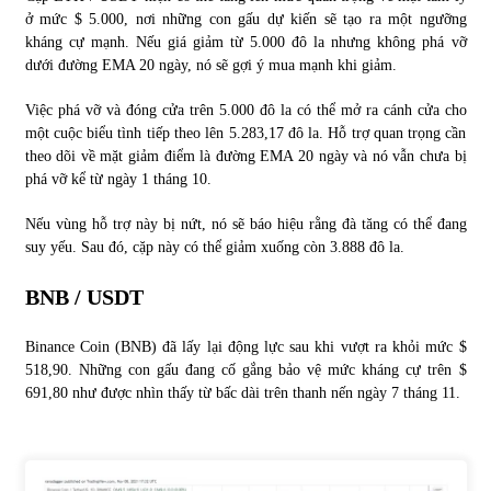
ở mức $ 5.000, nơi những con gấu dự kiến ​​sẽ tạo ra một ngưỡng
kháng cự mạnh. Nếu giá giảm từ 5.000 đô la nhưng không phá vỡ
dưới đường EMA 20 ngày, nó sẽ gợi ý mua mạnh khi giảm.
Việc phá vỡ và đóng cửa trên 5.000 đô la có thể mở ra cánh cửa cho
một cuộc biểu tình tiếp theo lên 5.283,17 đô la. Hỗ trợ quan trọng cần
theo dõi về mặt giảm điểm là đường EMA 20 ngày và nó vẫn chưa bị
phá vỡ kể từ ngày 1 tháng 10.
Nếu vùng hỗ trợ này bị nứt, nó sẽ báo hiệu rằng đà tăng có thể đang
suy yếu. Sau đó, cặp này có thể giảm xuống còn 3.888 đô la.
BNB / USDT
Binance Coin (BNB) đã lấy lại động lực sau khi vượt ra khỏi mức $
518,90. Những con gấu đang cố gắng bảo vệ mức kháng cự trên $
691,80 như được nhìn thấy từ bấc dài trên thanh nến ngày 7 tháng 11.