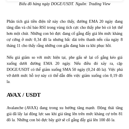
Biểu đồ hàng ngày DOGE/USDT. Nguồn: Trading View
Phân tích giá tiền điện tử này cho thấy, đường EMA 20 ngày đang
tăng dần và chỉ báo RSI trong vùng tích cực cho thấy phe bò có lợi thế
hơn một chút. Những con bò đực đang cố gắng đẩy giá lên mức kháng
cự cứng ở mức 0,34 đô la nhưng bấc dài trên thanh nến của ngày 8
tháng 11 cho thấy rằng những con gấu đang bán ra khi phục hồi.
Nếu giá giảm so với mức hiện tại, phe gấu sẽ lại cố gắng kéo giá
xuống dưới đường EMA 20 ngày. Nếu điều đó xảy ra, cặp
DOGE/USDT có thể giảm xuống SMA 50 ngày (0,24 đô la). Việc phá
vỡ dưới mức hỗ trợ này có thể dẫn đến việc giảm xuống còn 0,19 đô
la.
AVAX / USDT
Avalanche (AVAX) đang trong xu hướng tăng mạnh. Động thái tăng
giá đã lấy lại động lực sau khi giá tăng lên trên mức kháng cự trên 81
đô la. Những con bò đực bây giờ sẽ cố gắng đẩy giá lên 100 đô la.