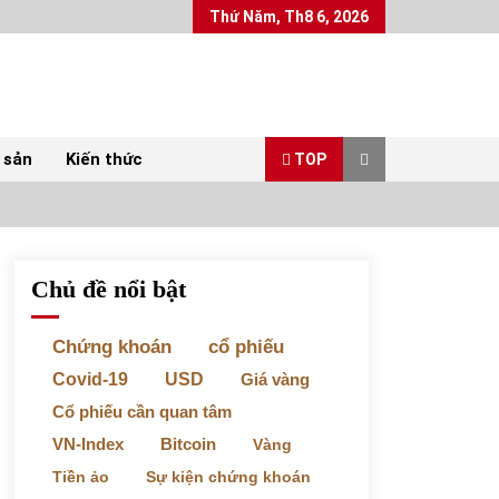
Thứ Năm, Th8 6, 2026
 sản
Kiến thức
TOP
Chủ đề nổi bật
Top 10 mặt hàng Việt Nam xuất khẩu nhiều
nhất tháng 5/2022
07/06/2022
Chứng khoán
cổ phiếu
Covid-19
USD
Giá vàng
Bất ổn từ các cuộc đấu giá đất ở Thanh Hoá
Cổ phiếu cần quan tâm
31/05/2022
VN-Index
Bitcoin
Vàng
Tiền ảo
Sự kiện chứng khoán
Chứng khoán ngày 30/5/2022: Top 10 cổ