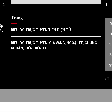
mục
 tài
H
Trang
ấp
BIỂU ĐỒ TRỰC TUYẾN TIỀN ĐIỆN TỬ
ậy.
1
BIỂU ĐỒ TRỰC TUYẾN: GIÁ VÀNG, NGOẠI TỆ, CHỨNG
1
KHOÁN, TIỀN ĐIỆN TỬ
2
3
« Th