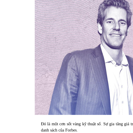
31/05/2022
Phân tích giá tiền điện tử sau ngày thị
trường lập kỷ lục vốn hóa
09/11/2021
Đó là một cơn sốt vàng kỹ thuật số. Sự gia tăng giá tr
danh sách của Forbes.