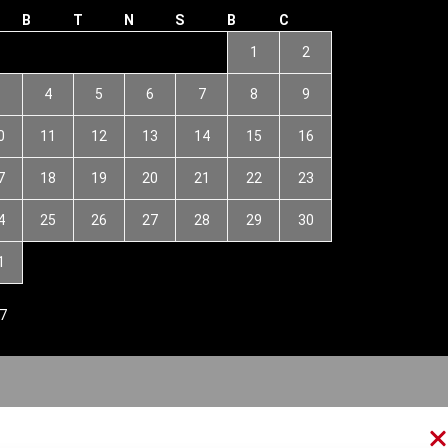
B
T
N
S
B
C
1
2
3
4
5
6
7
8
9
0
11
12
13
14
15
16
7
18
19
20
21
22
23
4
25
26
27
28
29
30
1
7