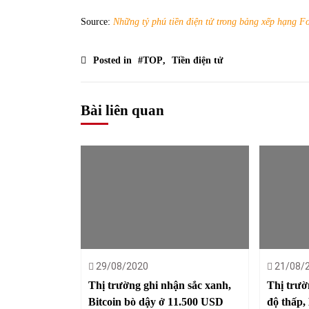
Source:
Những tỷ phú tiền điện tử trong bảng xếp hạng F
Posted in
#TOP
,
Tiền điện tử
Bài liên quan
29/08/2020
21/08/
Thị trường ghi nhận sắc xanh,
Thị trườn
Bitcoin bò dậy ở 11.500 USD
độ thấp, 