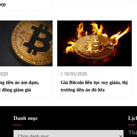
hẹp
2020
10/05/2020
ng tiền ảo ảm đạm,
Giá Bitcoin liên tục suy giảm, thị
t đồng giảm giá
trường tiền ảo đỏ lửa
Danh mục
Lịc
Thá
Danh