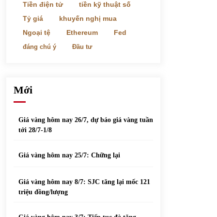
phiếu nổi bật
Tiền điện tử
tiền kỹ thuật số
31/05/2022
Tỷ giá
khuyến nghị mua
Ngoại tệ
Ethereum
Fed
Top 10 xe bán chạy nhất tháng 9/2021
đáng chú ý
Đầu tư
13/10/2021
Mới
Giá vàng hôm nay 26/7, dự báo giá vàng tuần
tới 28/7-1/8
Giá vàng hôm nay 25/7: Chững lại
Giá vàng hôm nay 8/7: SJC tăng lại mốc 121
triệu đồng/lượng