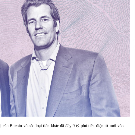
của Vietcombank và Eximbank
31/05/2022
Chứng khoán ngày 12/10/2021: Top 10 cổ
phiếu nổi bật
13/10/2021
ị của Bitcoin và các loại tiền khác đã đẩy 9 tỷ phú tiền điện tử mới vào