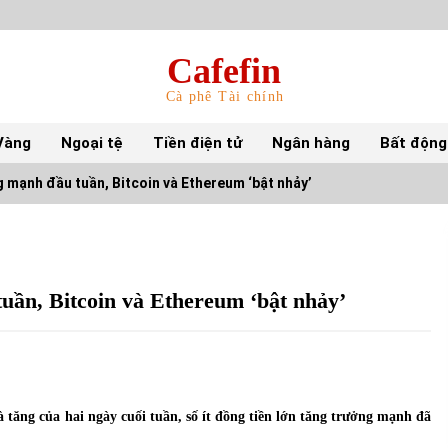
Cafefin
Cà phê Tài chính
Vàng
Ngoại tệ
Tiền điện tử
Ngân hàng
Bất động
g mạnh đầu tuần, Bitcoin và Ethereum ‘bật nhảy’
Top 10 mặt hàng Việt Nam nhập khẩu nhiều
nhất tháng 5/2022
15/06/2022
tuần, Bitcoin và Ethereum ‘bật nhảy’
Top 10 tỷ phú giàu nhất thế giới – Bảng xếp
hạng 2022
31/05/2022
 tăng của hai ngày cuối tuần, số ít đồng tiền lớn tăng trưởng mạnh đã
S&P Ratings cập nhật xếp hạng tín nhiệm