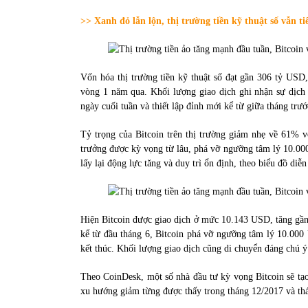
31/05/2022
>> Xanh đỏ lẫn lộn, thị trường tiền kỹ thuật số vẫn ti
Phân tích giá tiền điện tử sau ngày thị
trường lập kỷ lục vốn hóa
Vốn hóa thị trường tiền kỹ thuật số đạt gần 306 tỷ USD,
09/11/2021
vòng 1 năm qua. Khối lượng giao dịch ghi nhận sự dịch
ngày cuối tuần và thiết lập đỉnh mới kể từ giữa tháng trư
Tỷ trọng của Bitcoin trên thị trường giảm nhẹ về 61% 
trưởng được kỳ vọng từ lâu, phá vỡ ngưỡng tâm lý 10.00
lấy lại động lực tăng và duy trì ổn định, theo biểu đồ diễ
Hiện Bitcoin được giao dịch ở mức 10.143 USD, tăng gần 5
kể từ đầu tháng 6, Bitcoin phá vỡ ngưỡng tâm lý 10.000 
kết thúc. Khối lượng giao dịch cũng di chuyển đáng chú ý
Theo CoinDesk, một số nhà đầu tư kỳ vọng Bitcoin sẽ tạo
xu hướng giảm từng được thấy trong tháng 12/2017 và th