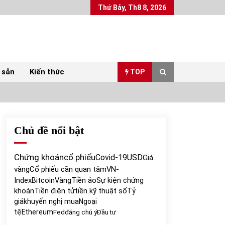
Thứ Bảy, Th8 8, 2026
 sản
Kiến thức
TOP
Chủ đề nổi bật
Top 10 mặt hàng Việt Nam xuất khẩu nhiều
nhất tháng 5/2022
07/06/2022
Chứng khoán
cổ phiếu
Covid-19
USD
Giá
vàng
Cổ phiếu cần quan tâm
VN-
Bất ổn từ các cuộc đấu giá đất ở Thanh Hoá
Index
Bitcoin
Vàng
Tiền ảo
Sự kiện chứng
31/05/2022
khoán
Tiền điện tử
tiền kỹ thuật số
Tỷ
giá
khuyến nghị mua
Ngoại
tệ
Ethereum
Fed
đáng chú ý
Đầu tư
Chứng khoán ngày 30/5/2022: Top 10 cổ