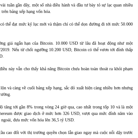
vài tuần gần đây, một số nhà điều hành và đầu tư bày tỏ sự lạc quan nhiều
u trên bảng xếp hạng vốn hóa.
n có thể đạt mức kỷ lục mới và thậm chí có thể dọn đường đi tới mức 50.000
ớng giá ngắn hạn của Bitcoin. 10.000 USD từ lâu đã hoạt động như một
0/2019. Nếu từ chối ngưỡng 10.200 USD, Bitcoin có thể vươn tới đỉnh thấp
D.
điều này vẫn cho thấy khả năng Bitcoin chưa hoàn toàn thoát ra khỏi phạm
 lộn và càng về cuối bảng xếp hạng, sắc đỏ xuất hiện càng nhiều hơn nhưng
trường.
ộ tăng tới gần 8% trong vòng 24 giờ qua, cao nhất trong tốp 10 và là một
 Ethereum được giao dịch ở mức hơn 326 USD, vượt qua mức đỉnh năm vào
ăm ngoái, đưa mức vốn hóa lên 36,5 tỷ USD.
ầu cao đối với thị trường quyền chọn lẫn giao ngay mà cuộc nổi dậy trước