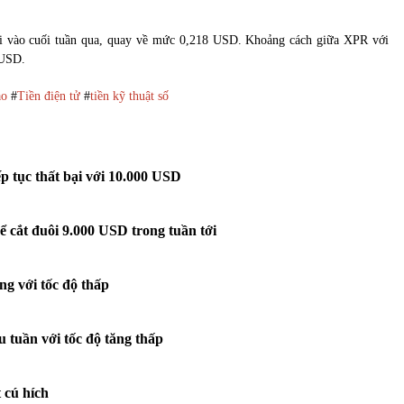
ưỡi vào cuối tuần qua, quay về mức 0,218 USD. Khoảng cách giữa XPR với
 USD.
ảo
#
Tiền điện tử
#
tiền kỹ thuật số
ếp tục thất bại với 10.000 USD
hể cắt đuôi 9.000 USD trong tuần tới
ng với tốc độ thấp
u tuần với tốc độ tăng thấp
 cú hích