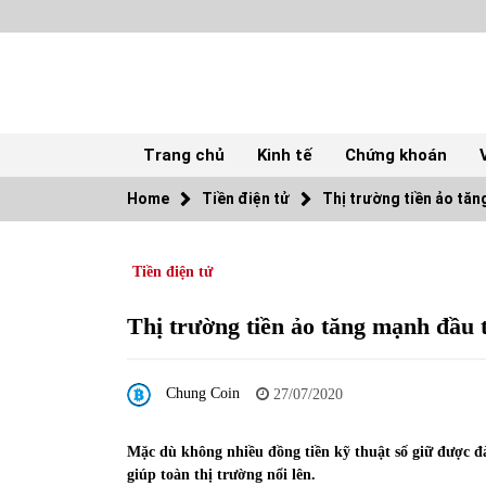
Skip
to
content
Trang chủ
Kinh tế
Chứng khoán
Home
Tiền điện tử
Thị trường tiền ảo tăn
TOP
Tiền điện tử
Top 10 cổ phiếu rẻ nhất TTCK Việt Nam
ngày 5/7/2022
05/07/2022
Thị trường tiền ảo tăng mạnh đầu 
Tự doanh ngày 3.6.2022: CTCK mua ròng
Chung Coin
28,7 tỷ đồng
27/07/2020
06/06/2022
Mặc dù không nhiều đồng tiền kỹ thuật số giữ được đà
giúp toàn thị trường nổi lên.
Tiền gửi vào ngân hàng tiếp tục tăng mạnh