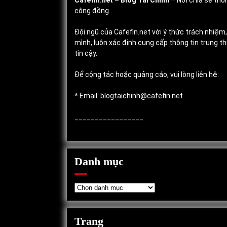
Cafefin.net
– Blog Tài Chính
– Nơi chia sẻ thôn
cộng đồng.
Đội ngũ của Cafefin.net với ý thức trách nhiệm
mình, luôn xác định cung cấp thông tin trung 
tin cậy.
Để cộng tác hoặc quảng cáo, vui lòng liên hệ:
* Email: blogtaichinh@cafefin.net
_________________
Danh mục
Danh
mục
Trang