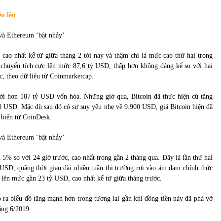
của Vietcombank và Eximbank
31/05/2022
ến lên
Chứng khoán ngày 12/10/2021: Top 10 cổ
phiếu nổi bật
 cao nhất kể từ giữa tháng 2 tới nay và thậm chí là mức cao thứ hai trong
13/10/2021
 chuyển tích cực lên mức 87,6 tỷ USD, thấp hơn không đáng kể so với hai
ớc, theo dữ liệu từ Coinmarketcap.
với hơn 187 tỷ USD vốn hóa. Những giờ qua, Bitcoin đã thực hiện cú tăng
0 USD. Mặc dù sau đó có sự suy yếu nhẹ về 9.900 USD, giá Bitcoin hiện đã
n biến từ CoinDesk.
% so với 24 giờ trước, cao nhất trong gần 2 tháng qua. Đây là lần thứ hai
USD, quãng thời gian dài nhiều tuần thị trường rơi vào ảm đạm chính thức
 lên mức gần 23 tỷ USD, cao nhất kể từ giữa tháng trước.
 ra biểu đồ tăng mạnh hơn trong tương lai gần khi đồng tiền này đã phá vỡ
áng 6/2019.