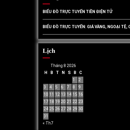
BIỂU ĐỒ TRỰC TUYẾN TIỀN ĐIỆN TỬ
BIỂU ĐỒ TRỰC TUYẾN: GIÁ VÀNG, NGOẠI TỆ,
Lịch
Tháng 8 2026
H
B
T
N
S
B
C
1
2
3
4
5
6
7
8
9
10
11
12
13
14
15
16
17
18
19
20
21
22
23
24
25
26
27
28
29
30
31
« Th7