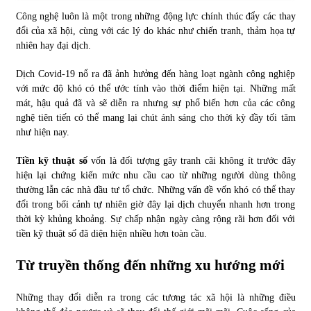
Công nghệ luôn là một trong những động lực chính thúc đẩy các thay
đổi của xã hội, cùng với các lý do khác như chiến tranh, thảm họa tự
Chứng khoán ngày 30/5/2022: Top 10 cổ phiếu nổi bật
nhiên hay đại dịch.
31/05/2022
Dịch Covid-19 nổ ra đã ảnh hưởng đến hàng loạt ngành công nghiệp
với mức độ khó có thể ước tính vào thời điểm hiện tại. Những mất
Phân tích giá tiền điện tử sau ngày thị trường lập kỷ lục
mát, hậu quả đã và sẽ diễn ra nhưng sự phổ biến hơn của các công
vốn hóa
nghệ tiên tiến có thể mang lại chút ánh sáng cho thời kỳ đầy tối tăm
09/11/2021
như hiện nay.
Chứng khoán ngày 12/10/2021: Top 10 cổ phiếu nổi bật
Tiền kỹ thuật số
vốn là đối tượng gây tranh cãi không ít trước đây
13/10/2021
hiện lại chứng kiến mức nhu cầu cao từ những người dùng thông
thường lẫn các nhà đầu tư tổ chức. Những vấn đề vốn khó có thể thay
đổi trong bối cảnh tự nhiên giờ đây lại dịch chuyển nhanh hơn trong
thời kỳ khủng khoảng. Sự chấp nhận ngày càng rộng rãi hơn đối với
Top 10 xe bán chạy nhất tháng 9/2021
tiền kỹ thuật số đã diện hiện nhiều hơn toàn cầu.
13/10/2021
Từ truyền thống đến những xu hướng mới
Những thay đổi diễn ra trong các tương tác xã hội là những điều