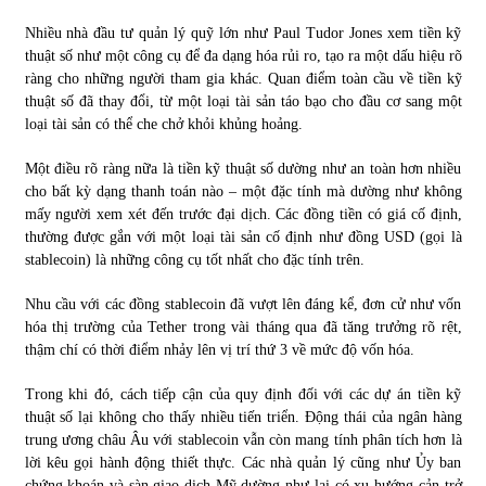
Nhiều nhà đầu tư quản lý quỹ lớn như Paul Tudor Jones xem tiền kỹ
thuật số như một công cụ để đa dạng hóa rủi ro, tạo ra một dấu hiệu rõ
ràng cho những người tham gia khác. Quan điểm toàn cầu về tiền kỹ
thuật số đã thay đổi, từ một loại tài sản táo bạo cho đầu cơ sang một
loại tài sản có thể che chở khỏi khủng hoảng.
Một điều rõ ràng nữa là tiền kỹ thuật số dường như an toàn hơn nhiều
cho bất kỳ dạng thanh toán nào – một đặc tính mà dường như không
mấy người xem xét đến trước đại dịch. Các đồng tiền có giá cố định,
thường được gắn với một loại tài sản cố định như đồng USD (gọi là
stablecoin) là những công cụ tốt nhất cho đặc tính trên.
Nhu cầu với các đồng stablecoin đã vượt lên đáng kể, đơn cử như vốn
hóa thị trường của Tether trong vài tháng qua đã tăng trưởng rõ rệt,
thậm chí có thời điểm nhảy lên vị trí thứ 3 về mức độ vốn hóa.
Trong khi đó, cách tiếp cận của quy định đối với các dự án tiền kỹ
thuật số lại không cho thấy nhiều tiến triển. Động thái của ngân hàng
trung ương châu Âu với stablecoin vẫn còn mang tính phân tích hơn là
lời kêu gọi hành động thiết thực. Các nhà quản lý cũng như Ủy ban
chứng khoán và sàn giao dịch Mỹ dường như lại có xu hướng cản trở