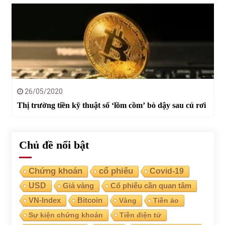
26/05/2020
Thị trường tiền kỹ thuật số ‘lồm cồm’ bò dậy sau cú rơi
Chủ đề nổi bật
Chứng khoán
cổ phiếu
Covid-19
USD
Giá vàng
Cổ phiếu cần quan tâm
VN-Index
Bitcoin
Vàng
Tiền ảo
Sự kiện chứng khoán
Tiền điện tử