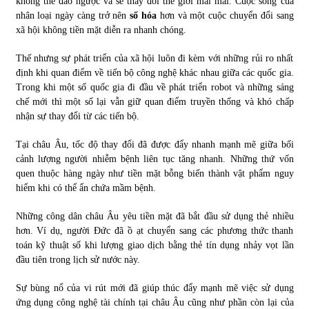
không thể đảo ngược và sẽ thay đổi thế giới mãi mãi. Cuộc sống của
nhân loại ngày càng trở nên
số hóa
hơn và một cuộc chuyển đổi sang
xã hội không tiền mặt diễn ra nhanh chóng.
Thế nhưng sự phát triển của xã hội luôn đi kèm với những rủi ro nhất
định khi quan điểm về tiến bộ công nghệ khác nhau giữa các quốc gia.
Trong khi một số quốc gia đi đầu về phát triển robot và những sáng
chế mới thì một số lại vẫn giữ quan điểm truyền thống và khó chấp
nhận sự thay đổi từ các tiến bộ.
Tại châu Âu, tốc độ thay đổi đã được đẩy nhanh mạnh mẽ giữa bối
cảnh lượng người nhiễm bệnh liên tục tăng nhanh. Những thứ vốn
quen thuộc hàng ngày như tiền mặt bỗng biến thành vật phẩm nguy
hiểm khi có thể ẩn chứa mầm bệnh.
Những công dân châu Âu yêu tiền mặt đã bắt đầu sử dụng thẻ nhiều
hơn. Ví dụ, người Đức đã ồ ạt chuyển sang các phương thức thanh
toán kỹ thuật số khi lượng giao dịch bằng thẻ tín dụng nhảy vọt lần
đầu tiên trong lịch sử nước này.
Sự bùng nổ của vi rút mới đã giúp thúc đẩy mạnh mẽ việc sử dụng
ứng dụng công nghệ tài chính tại châu Âu cũng như phần còn lại của