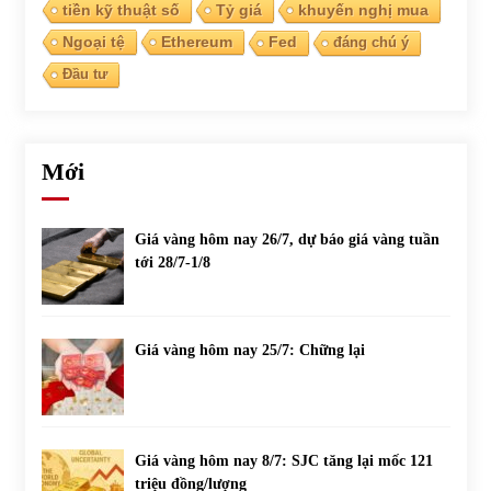
tiền kỹ thuật số
Tỷ giá
khuyến nghị mua
Ngoại tệ
Ethereum
Fed
đáng chú ý
Đầu tư
Mới
Giá vàng hôm nay 26/7, dự báo giá vàng tuần
tới 28/7-1/8
Giá vàng hôm nay 25/7: Chững lại
Giá vàng hôm nay 8/7: SJC tăng lại mốc 121
triệu đồng/lượng