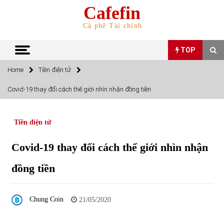
Skip
Cafefin
to
content
Cà phê Tài chính
TOP
Home
Tiền điện tử
TOP
Covid-19 thay đổi cách thế giới nhìn nhận đồng tiền
Top 10 cổ phiếu rẻ nhất TTCK Việt Nam ngày 5/7/2022
05/07/2022
Tiền điện tử
Covid-19 thay đổi cách thế giới nhìn nhận
Top 10 mặt hàng Việt Nam nhập khẩu nhiều nhất tháng
5/2022
đồng tiền
15/06/2022
Top 10 mặt hàng Việt Nam xuất khẩu nhiều nhất tháng
Chung Coin
21/05/2020
5/2022
07/06/2022