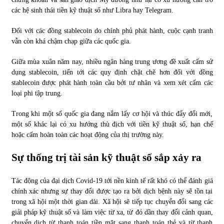
các hệ sinh thái tiền kỹ thuật số như Libra hay Telegram.
Đối với các đồng stablecoin do chính phủ phát hành, cuộc cạnh tranh
vẫn còn khá chậm chạp giữa các quốc gia.
Giữa mùa xuân năm nay, nhiều ngân hàng trung ương đề xuất cấm sử
dụng stablecoin, tiến tới các quy định chặt chẽ hơn đối với đồng
stablecoin được phát hành toàn cầu bởi tư nhân và xem xét cấm các
loại phi tập trung.
Trong khi một số quốc gia đang nắm lấy cơ hội và thúc đẩy đổi mới,
một số khác lại có xu hướng thù địch với tiền kỹ thuật số, hạn chế
hoặc cấm hoàn toàn các hoạt động của thị trường này.
Sự thống trị tài sản kỹ thuật số sắp xảy ra
Tác động của đại dịch Covid-19 tới nền kinh tế rất khó có thể đánh giá
chính xác nhưng sự thay đổi được tạo ra bởi dịch bệnh này sẽ tồn tại
trong xã hội một thời gian dài. Xã hội sẽ tiếp tục chuyển đổi sang các
giải pháp kỹ thuật số và làm việc từ xa, từ đó dần thay đổi cảnh quan,
chuyển dịch từ thanh toán tiền mặt sang thanh toán thẻ và từ thanh