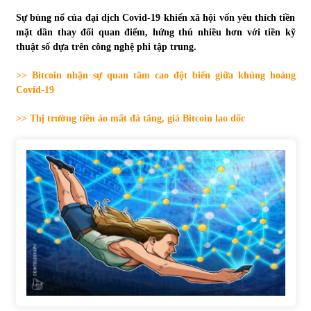
Sự bùng nổ của đại dịch Covid-19 khiến xã hội vốn yêu thích tiền
Tự doanh ngày 3.6.2022: CTCK mua ròng 28,7 tỷ đồng
mặt dần thay đổi quan điểm, hứng thú nhiều hơn với tiền kỹ
06/06/2022
thuật số dựa trên công nghệ phi tập trung.
>> Bitcoin nhận sự quan tâm cao đột biến giữa khủng hoảng
Top 10 tỷ phú giàu nhất thế giới – Bảng xếp hạng 2022
Covid-19
31/05/2022
>> Thị trường tiền ảo mất đà tăng, giá Bitcoin lao dốc
Bất ổn từ các cuộc đấu giá đất ở Thanh Hoá
31/05/2022
Tiền gửi vào ngân hàng tiếp tục tăng mạnh
31/05/2022
S&P Ratings cập nhật xếp hạng tín nhiệm của
Vietcombank và Eximbank
31/05/2022