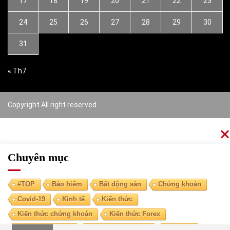
17
18
19
20
21
22
23
24
25
26
27
28
29
30
31
« Th7
Copyright All right reserved
Chuyên mục
#TOP
Bảo hiểm
Bất động sản
Chứng khoán
Covid-19
Kinh tế
Kiến thức
Kiến thức chứng khoán
Kiến thức Forex
Kiến thức kinh tế
Kiến thức tài chính
Ngoại tệ