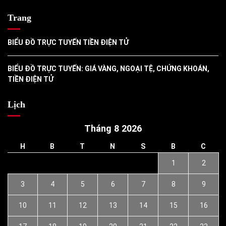
Trang
BIỂU ĐỒ TRỰC TUYẾN TIỀN ĐIỆN TỬ
BIỂU ĐỒ TRỰC TUYẾN: GIÁ VÀNG, NGOẠI TỆ, CHỨNG KHOÁN,
TIỀN ĐIỆN TỬ
Lịch
Tháng 8 2026
H
B
T
N
S
B
C
1
2
3
4
5
6
7
8
9
10
11
12
13
14
15
16