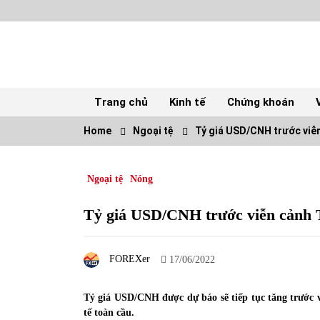
Skip
to
content
Trang chủ
Kinh tế
Chứng khoán
Home
Ngoại tệ
Tỷ giá USD/CNH trước viễ
TOP
Ngoại tệ
Nóng
Top 10 cổ phiếu rẻ nhất TTCK Việt Nam
ngày 5/7/2022
05/07/2022
Tỷ giá USD/CNH trước viễn cảnh 
Tự doanh ngày 3.6.2022: CTCK mua ròng
FOREXer
28,7 tỷ đồng
17/06/2022
06/06/2022
Tỷ giá USD/CNH được dự báo sẽ tiếp tục tăng trước 
tế toàn cầu.
Tiền gửi vào ngân hàng tiếp tục tăng mạnh