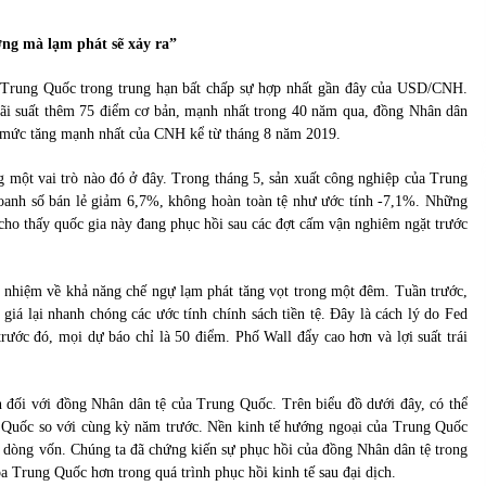
của Vietcombank và Eximbank
31/05/2022
ờng mà lạm phát sẽ xảy ra”
Chứng khoán ngày 12/10/2021: Top 10 cổ
a Trung Quốc trong trung hạn bất chấp sự hợp nhất gần đây của USD/CNH.
phiếu nổi bật
ãi suất thêm 75 điểm cơ bản, mạnh nhất trong 40 năm qua, đồng Nhân dân
13/10/2021
à mức tăng mạnh nhất của CNH kể từ tháng 8 năm 2019.
 một vai trò nào đó ở đây. Trong tháng 5, sản xuất công nghiệp của Trung
oanh số bán lẻ giảm 6,7%, không hoàn toàn tệ như ước tính -7,1%. Những
 cho thấy quốc gia này đang phục hồi sau các đợt cấm vận nghiêm ngặt trước
n nhiệm về khả năng chế ngự lạm phát tăng vọt trong một đêm. Tuần trước,
iá lại nhanh chóng các ước tính chính sách tiền tệ. Đây là cách lý do Fed
 trước đó, mọi dự báo chỉ là 50 điểm. Phố Wall đẩy cao hơn và lợi suất trái
 đối với đồng Nhân dân tệ của Trung Quốc. Trên biểu đồ dưới đây, có thể
 Quốc so với cùng kỳ năm trước. Nền kinh tế hướng ngoại của Trung Quốc
 dòng vốn. Chúng ta đã chứng kiến ​​sự phục hồi của đồng Nhân dân tệ trong
a Trung Quốc hơn trong quá trình phục hồi kinh tế sau đại dịch.