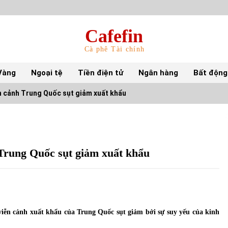
Cafefin
Cà phê Tài chính
Vàng
Ngoại tệ
Tiền điện tử
Ngân hàng
Bất động
n cảnh Trung Quốc sụt giảm xuất khẩu
Top 10 mặt hàng Việt Nam nhập khẩu nhiều
nhất tháng 5/2022
15/06/2022
Trung Quốc sụt giảm xuất khẩu
Top 10 tỷ phú giàu nhất thế giới – Bảng xếp
hạng 2022
31/05/2022
viễn cảnh xuất khẩu của Trung Quốc sụt giảm bởi sự suy yếu của kinh
S&P Ratings cập nhật xếp hạng tín nhiệm