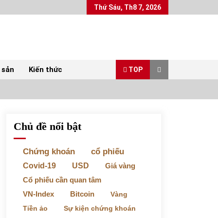
Thứ Sáu, Th8 7, 2026
 sản
Kiến thức
TOP
Chủ đề nổi bật
Top 10 mặt hàng Việt Nam xuất khẩu nhiều
nhất tháng 5/2022
07/06/2022
Chứng khoán
cổ phiếu
Covid-19
USD
Giá vàng
Bất ổn từ các cuộc đấu giá đất ở Thanh Hoá
Cổ phiếu cần quan tâm
31/05/2022
VN-Index
Bitcoin
Vàng
Tiền ảo
Sự kiện chứng khoán
Chứng khoán ngày 30/5/2022: Top 10 cổ