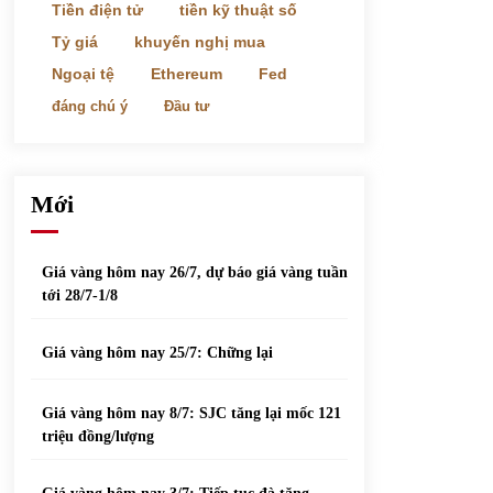
phiếu nổi bật
Tiền điện tử
tiền kỹ thuật số
31/05/2022
Tỷ giá
khuyến nghị mua
Ngoại tệ
Ethereum
Fed
Top 10 xe bán chạy nhất tháng 9/2021
đáng chú ý
Đầu tư
13/10/2021
Mới
Giá vàng hôm nay 26/7, dự báo giá vàng tuần
tới 28/7-1/8
Giá vàng hôm nay 25/7: Chững lại
Giá vàng hôm nay 8/7: SJC tăng lại mốc 121
triệu đồng/lượng