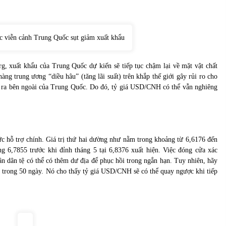
, xuất khẩu của Trung Quốc dự kiến ​​sẽ tiếp tục chậm lại về mặt vật chất
g trung ương “diều hâu” (tăng lãi suất) trên khắp thế giới gây rủi ro cho
ng ra bên ngoài của Trung Quốc. Do đó, tỷ giá USD/CNH có thể vẫn nghiêng
 hỗ trợ chính. Giá trị thứ hai dường như nằm trong khoảng từ 6,6176 đến
 6,7855 trước khi đỉnh tháng 5 tại 6,8376 xuất hiện. Việc đóng cửa xác
n dân tệ có thể có thêm dư địa để phục hồi trong ngắn hạn. Tuy nhiên, hãy
 trong 50 ngày. Nó cho thấy tỷ giá USD/CNH sẽ có thể quay ngược khi tiếp