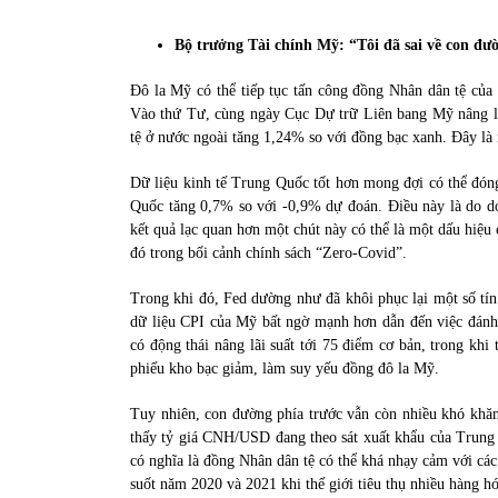
31/05/2022
Bộ trưởng Tài chính Mỹ: “Tôi đã sai về con đư
Phân tích giá tiền điện tử sau ngày thị
Đô la Mỹ có thể tiếp tục tấn công đồng Nhân dân tệ củ
trường lập kỷ lục vốn hóa
Vào thứ Tư, cùng ngày Cục Dự trữ Liên bang Mỹ nâng l
09/11/2021
tệ ở nước ngoài tăng 1,24% so với đồng bạc xanh. Đây l
Dữ liệu kinh tế Trung Quốc tốt hơn mong đợi có thể đóng
Quốc tăng 0,7% so với -0,9% dự đoán. Điều này là do d
kết quả lạc quan hơn một chút này có thể là một dấu hiệu
đó trong bối cảnh chính sách “Zero-Covid”.
Trong khi đó, Fed dường như đã khôi phục lại một số tí
dữ liệu CPI của Mỹ bất ngờ mạnh hơn dẫn đến việc đánh g
có động thái nâng lãi suất tới 75 điểm cơ bản, trong khi
phiếu kho bạc giảm, làm suy yếu đồng đô la Mỹ.
Tuy nhiên, con đường phía trước vẫn còn nhiều khó khăn
thấy tỷ giá CNH/USD đang theo sát xuất khẩu của Trung
có nghĩa là đồng Nhân dân tệ có thể khá nhạy cảm với các
suốt năm 2020 và 2021 khi thế giới tiêu thụ nhiều hàng hó