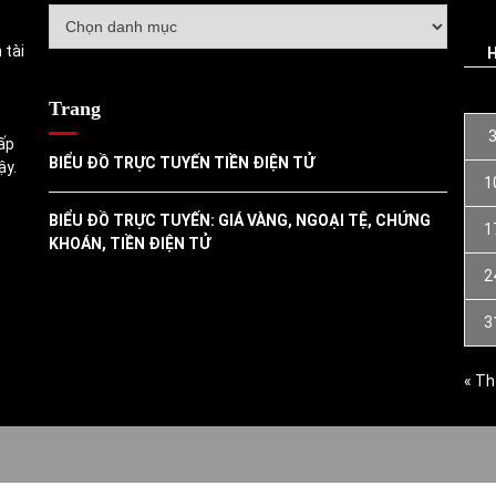
Danh
mục
 tài
Trang
ấp
BIỂU ĐỒ TRỰC TUYẾN TIỀN ĐIỆN TỬ
ậy.
1
BIỂU ĐỒ TRỰC TUYẾN: GIÁ VÀNG, NGOẠI TỆ, CHỨNG
1
KHOÁN, TIỀN ĐIỆN TỬ
2
3
« Th