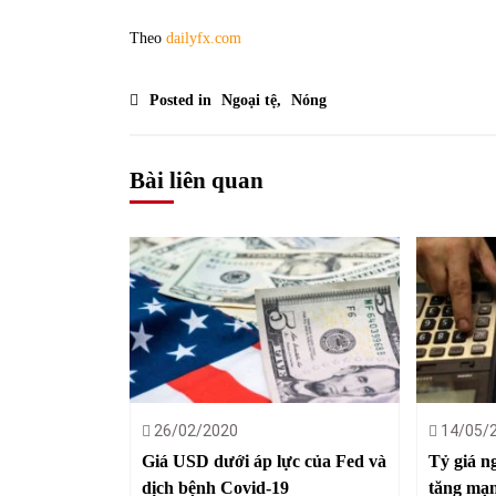
Theo
dailyfx.com
Posted in
Ngoại tệ
,
Nóng
Bài liên quan
26/02/2020
14/05/
Giá USD dưới áp lực của Fed và
Tỷ giá n
dịch bệnh Covid-19
tăng mạn