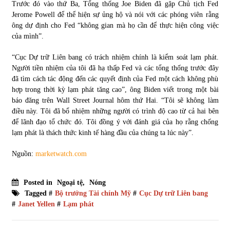
Trước đó vào thứ Ba, Tổng thống Joe Biden đã gặp Chủ tịch Fed
Jerome Powell để thể hiện sự ủng hộ và nói với các phóng viên rằng
ông dự định cho Fed “không gian mà họ cần để thực hiện công việc
của mình”.
“Cục Dự trữ Liên bang có trách nhiệm chính là kiểm soát lạm phát.
Người tiền nhiệm của tôi đã hạ thấp Fed và các tổng thống trước đây
đã tìm cách tác động đến các quyết định của Fed một cách không phù
hợp trong thời kỳ lạm phát tăng cao”, ông Biden viết trong một bài
báo đăng trên Wall Street Journal hôm thứ Hai. “Tôi sẽ không làm
điều này. Tôi đã bổ nhiệm những người có trình độ cao từ cả hai bên
để lãnh đạo tổ chức đó. Tôi đồng ý với đánh giá của họ rằng chống
lạm phát là thách thức kinh tế hàng đầu của chúng ta lúc này”.
Nguồn:
marketwatch.com
Posted in
Ngoại tệ
,
Nóng
Tagged #
Bộ trưởng Tài chính Mỹ
#
Cục Dự trữ Liên bang
#
Janet Yellen
#
Lạm phát