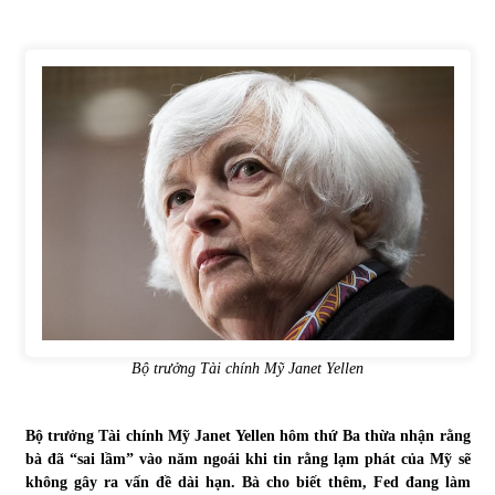
Tự doanh ngày 3.6.2022: CTCK mua ròng 28,7 tỷ đồng
06/06/2022
Top 10 tỷ phú giàu nhất thế giới – Bảng xếp hạng 2022
31/05/2022
Bất ổn từ các cuộc đấu giá đất ở Thanh Hoá
31/05/2022
Tiền gửi vào ngân hàng tiếp tục tăng mạnh
31/05/2022
Bộ trưởng Tài chính Mỹ Janet Yellen
Bộ trưởng Tài chính Mỹ Janet Yellen hôm thứ Ba thừa nhận rằng
S&P Ratings cập nhật xếp hạng tín nhiệm của
bà đã “sai lầm” vào năm ngoái khi tin rằng lạm phát của Mỹ sẽ
Vietcombank và Eximbank
không gây ra vấn đề dài hạn. Bà cho biết thêm, Fed đang làm
31/05/2022