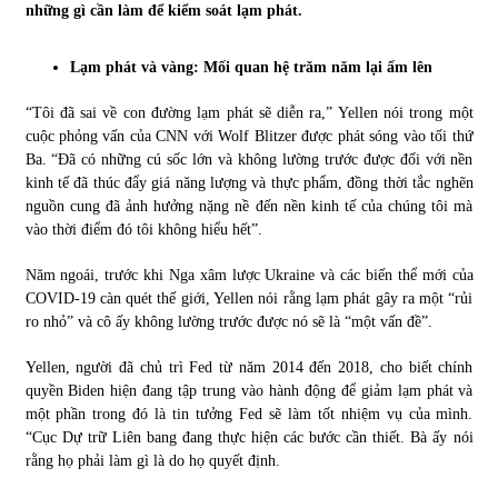
những gì cần làm để kiểm soát lạm phát.
Chứng khoán ngày 30/5/2022: Top 10 cổ phiếu nổi bật
Lạm phát và vàng: Mối quan hệ trăm năm lại ấm lên
31/05/2022
“Tôi đã sai về con đường lạm phát sẽ diễn ra,” Yellen nói trong một
cuộc phỏng vấn của CNN với Wolf Blitzer được phát sóng vào tối thứ
Phân tích giá tiền điện tử sau ngày thị trường lập kỷ lục
Ba. “Đã có những cú sốc lớn và không lường trước được đối với nền
vốn hóa
kinh tế đã thúc đẩy giá năng lượng và thực phẩm, đồng thời tắc nghẽn
09/11/2021
nguồn cung đã ảnh hưởng nặng nề đến nền kinh tế của chúng tôi mà
vào thời điểm đó tôi không hiểu hết”.
Chứng khoán ngày 12/10/2021: Top 10 cổ phiếu nổi bật
Năm ngoái, trước khi Nga xâm lược Ukraine và các biến thể mới của
13/10/2021
COVID-19 càn quét thế giới, Yellen nói rằng lạm phát gây ra một “rủi
ro nhỏ” và cô ấy không lường trước được nó sẽ là “một vấn đề”.
Top 10 xe bán chạy nhất tháng 9/2021
Yellen, người đã chủ trì Fed từ năm 2014 đến 2018, cho biết chính
13/10/2021
quyền Biden hiện đang tập trung vào hành động để giảm lạm phát và
một phần trong đó là tin tưởng Fed sẽ làm tốt nhiệm vụ của mình.
“Cục Dự trữ Liên bang đang thực hiện các bước cần thiết. Bà ấy nói
rằng họ phải làm gì là do họ quyết định.