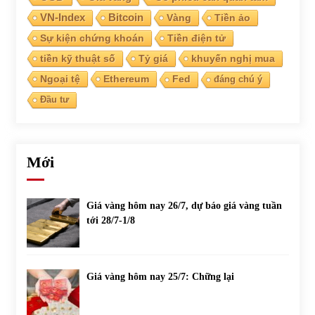
VN-Index
Bitcoin
Vàng
Tiền ảo
Sự kiện chứng khoán
Tiền điện tử
tiền kỹ thuật số
Tỷ giá
khuyến nghị mua
Ngoại tệ
Ethereum
Fed
đáng chú ý
Đầu tư
Mới
Giá vàng hôm nay 26/7, dự báo giá vàng tuần
tới 28/7-1/8
Giá vàng hôm nay 25/7: Chững lại