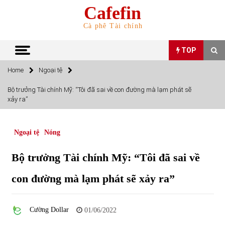
Skip
Cafefin
to
content
Cà phê Tài chính
TOP
Home
Ngoại tệ
TOP
Bộ trưởng Tài chính Mỹ: “Tôi đã sai về con đường mà lạm phát sẽ
xảy ra”
Top 10 cổ phiếu rẻ nhất TTCK Việt Nam ngày 5/7/2022
05/07/2022
Ngoại tệ
Nóng
Top 10 mặt hàng Việt Nam nhập khẩu nhiều nhất tháng
Bộ trưởng Tài chính Mỹ: “Tôi đã sai về
5/2022
15/06/2022
con đường mà lạm phát sẽ xảy ra”
Top 10 mặt hàng Việt Nam xuất khẩu nhiều nhất tháng
5/2022
Cường Dollar
01/06/2022
07/06/2022