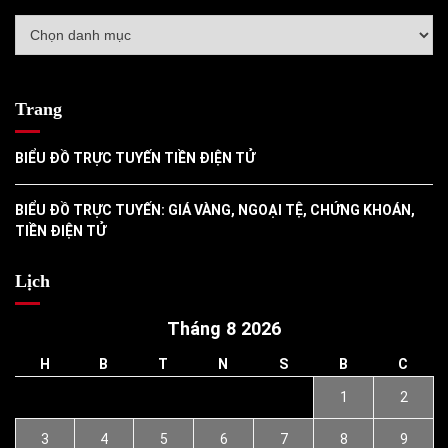
Danh
mục
Trang
BIỂU ĐỒ TRỰC TUYẾN TIỀN ĐIỆN TỬ
BIỂU ĐỒ TRỰC TUYẾN: GIÁ VÀNG, NGOẠI TỆ, CHỨNG KHOÁN,
TIỀN ĐIỆN TỬ
Lịch
Tháng 8 2026
H
B
T
N
S
B
C
1
2
3
4
5
6
7
8
9