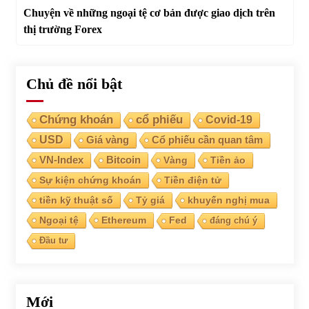
Chuyện về những ngoại tệ cơ bản được giao dịch trên
thị trường Forex
Chủ đề nổi bật
Chứng khoán
cổ phiếu
Covid-19
USD
Giá vàng
Cổ phiếu cần quan tâm
VN-Index
Bitcoin
Vàng
Tiền ảo
Sự kiện chứng khoán
Tiền điện tử
tiền kỹ thuật số
Tỷ giá
khuyến nghị mua
Ngoại tệ
Ethereum
Fed
đáng chú ý
Đầu tư
Mới