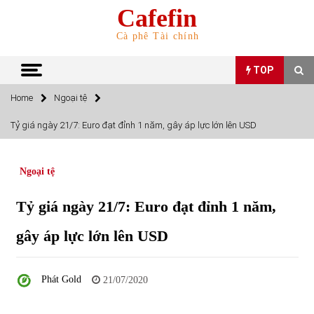
Skip
Cafefin
to
content
Cà phê Tài chính
TOP
Home
Ngoại tệ
TOP
Tỷ giá ngày 21/7: Euro đạt đỉnh 1 năm, gây áp lực lớn lên USD
Top 10 cổ phiếu rẻ nhất TTCK Việt Nam ngày 5/7/2022
05/07/2022
Ngoại tệ
Tỷ giá ngày 21/7: Euro đạt đỉnh 1 năm,
Top 10 mặt hàng Việt Nam nhập khẩu nhiều nhất tháng
5/2022
gây áp lực lớn lên USD
15/06/2022
Top 10 mặt hàng Việt Nam xuất khẩu nhiều nhất tháng
Phát Gold
21/07/2020
5/2022
07/06/2022