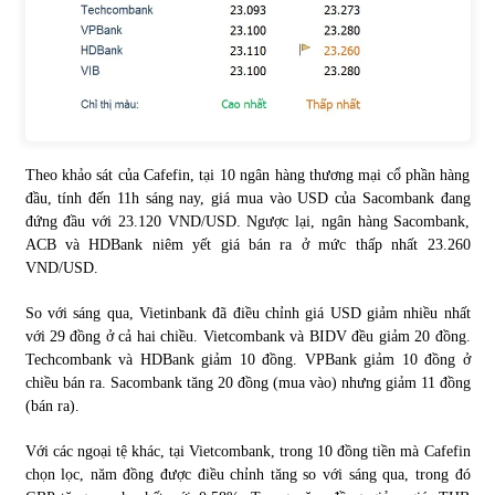
Chứng khoán ngày 30/5/2022: Top 10 cổ phiếu nổi bật
31/05/2022
Phân tích giá tiền điện tử sau ngày thị trường lập kỷ lục
vốn hóa
Theo khảo sát của Cafefin, tại 10 ngân hàng thương mại cổ phần hàng
09/11/2021
đầu, tính đến 11h sáng nay, giá mua vào USD của Sacombank đang
đứng đầu với 23.120 VND/USD. Ngược lại, ngân hàng Sacombank,
ACB và HDBank niêm yết giá bán ra ở mức thấp nhất 23.260
Chứng khoán ngày 12/10/2021: Top 10 cổ phiếu nổi bật
VND/USD.
13/10/2021
So với sáng qua, Vietinbank đã điều chỉnh giá USD giảm nhiều nhất
với 29 đồng ở cả hai chiều. Vietcombank và BIDV đều giảm 20 đồng.
Top 10 xe bán chạy nhất tháng 9/2021
Techcombank và HDBank giảm 10 đồng. VPBank giảm 10 đồng ở
13/10/2021
chiều bán ra. Sacombank tăng 20 đồng (mua vào) nhưng giảm 11 đồng
(bán ra).
Với các ngoại tệ khác, tại Vietcombank, trong 10 đồng tiền mà Cafefin
chọn lọc, năm đồng được điều chỉnh tăng so với sáng qua, trong đó