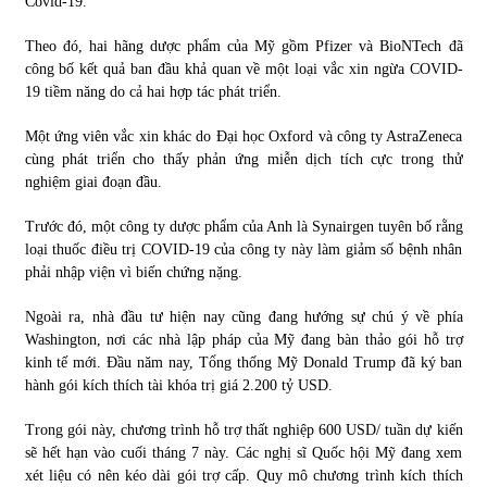
Covid-19.
Theo đó, hai hãng dược phẩm của Mỹ gồm Pfizer và BioNTech đã
công bố kết quả ban đầu khả quan về một loại vắc xin ngừa COVID-
19 tiềm năng do cả hai hợp tác phát triển.
Một ứng viên vắc xin khác do Đại học Oxford và công ty AstraZeneca
cùng phát triển cho thấy phản ứng miễn dịch tích cực trong thử
nghiệm giai đoạn đầu.
Trước đó, một công ty dược phẩm của Anh là Synairgen tuyên bố rằng
loại thuốc điều trị COVID-19 của công ty này làm giảm số bệnh nhân
phải nhập viện vì biến chứng nặng.
Ngoài ra, nhà đầu tư hiện nay cũng đang hướng sự chú ý về phía
Washington, nơi các nhà lập pháp của Mỹ đang bàn thảo gói hỗ trợ
kinh tế mới. Đầu năm nay, Tổng thống Mỹ Donald Trump đã ký ban
hành gói kích thích tài khóa trị giá 2.200 tỷ USD.
Trong gói này, chương trình hỗ trợ thất nghiệp 600 USD/ tuần dự kiến
sẽ hết hạn vào cuối tháng 7 này. Các nghị sĩ Quốc hội Mỹ đang xem
xét liệu có nên kéo dài gói trợ cấp. Quy mô chương trình kích thích