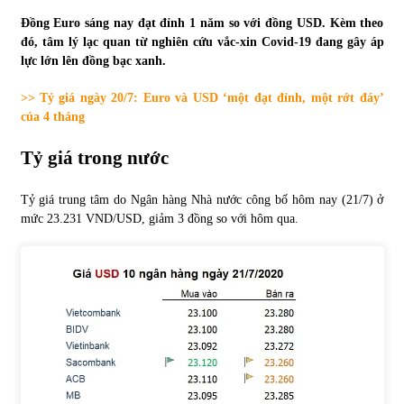
Đồng Euro sáng nay đạt đỉnh 1 năm so với đồng USD. Kèm theo
Tự doanh ngày 3.6.2022: CTCK mua ròng 28,7 tỷ đồng
đó, tâm lý lạc quan từ nghiên cứu vắc-xin Covid-19 đang gây áp
06/06/2022
lực lớn lên đồng bạc xanh.
>> Tỷ giá ngày 20/7: Euro và USD ‘một đạt đỉnh, một rớt đáy’
Top 10 tỷ phú giàu nhất thế giới – Bảng xếp hạng 2022
của 4 tháng
31/05/2022
Tỷ giá trong nước
Bất ổn từ các cuộc đấu giá đất ở Thanh Hoá
Tỷ giá trung tâm do Ngân hàng Nhà nước công bố hôm nay (21/7) ở
31/05/2022
mức 23.231 VND/USD, giảm 3 đồng so với hôm qua.
Tiền gửi vào ngân hàng tiếp tục tăng mạnh
31/05/2022
S&P Ratings cập nhật xếp hạng tín nhiệm của
Vietcombank và Eximbank
31/05/2022