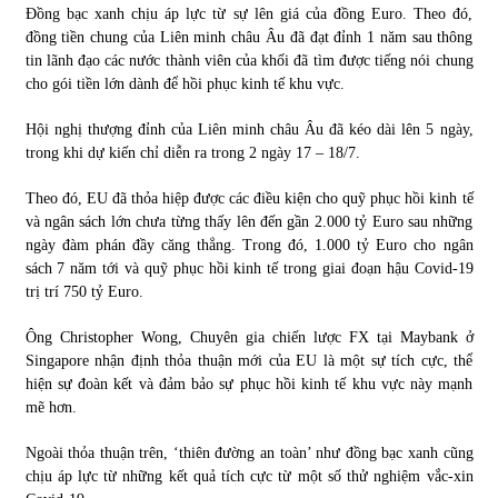
Đồng bạc xanh chịu áp lực từ sự lên giá của đồng Euro. Theo đó,
đồng tiền chung của Liên minh châu Âu đã đạt đỉnh 1 năm sau thông
tin lãnh đạo các nước thành viên của khối đã tìm được tiếng nói chung
cho gói tiền lớn dành để hồi phục kinh tế khu vực.
Hội nghị thượng đỉnh của Liên minh châu Âu đã kéo dài lên 5 ngày,
trong khi dự kiến chỉ diễn ra trong 2 ngày 17 – 18/7.
Theo đó, EU đã thỏa hiệp được các điều kiện cho quỹ phục hồi kinh tế
và ngân sách lớn chưa từng thấy lên đến gần 2.000 tỷ Euro sau những
ngày đàm phán đầy căng thẳng. Trong đó, 1.000 tỷ Euro cho ngân
sách 7 năm tới và quỹ phục hồi kinh tế trong giai đoạn hậu Covid-19
trị trí 750 tỷ Euro.
Ông Christopher Wong, Chuyên gia chiến lược FX tại Maybank ở
Singapore nhận định thỏa thuận mới của EU là một sự tích cực, thể
hiện sự đoàn kết và đảm bảo sự phục hồi kinh tế khu vực này mạnh
mẽ hơn.
Ngoài thỏa thuận trên, ‘thiên đường an toàn’ như đồng bạc xanh cũng
chịu áp lực từ những kết quả tích cực từ một số thử nghiệm vắc-xin