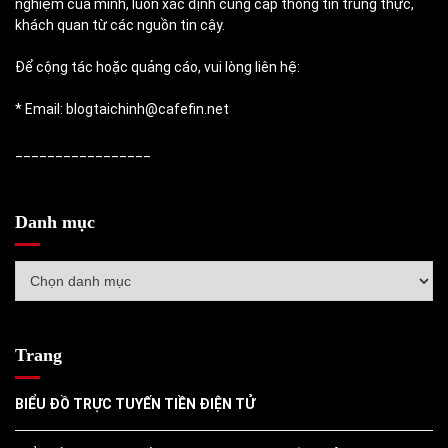
nghiệm của mình, luôn xác định cung cấp thông tin trung thực,
khách quan từ các nguồn tin cậy.
Để cộng tác hoặc quảng cáo, vui lòng liên hệ:
* Email: blogtaichinh@cafefin.net
_________________
Danh mục
Danh
mục
Trang
BIỂU ĐỒ TRỰC TUYẾN TIỀN ĐIỆN TỬ