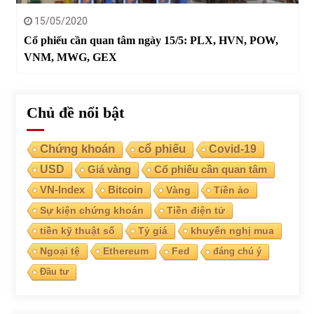
15/05/2020
Cổ phiếu cần quan tâm ngày 15/5: PLX, HVN, POW,
VNM, MWG, GEX
Chủ đề nổi bật
Chứng khoán
cổ phiếu
Covid-19
USD
Giá vàng
Cổ phiếu cần quan tâm
VN-Index
Bitcoin
Vàng
Tiền ảo
Sự kiện chứng khoán
Tiền điện tử
tiền kỹ thuật số
Tỷ giá
khuyến nghị mua
Ngoại tệ
Ethereum
Fed
đáng chú ý
Đầu tư