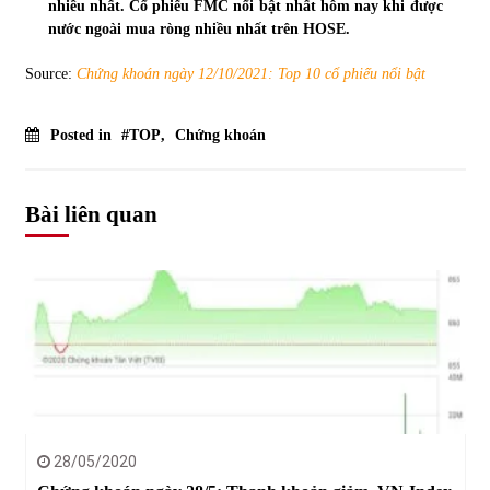
nhiều nhất.
Cổ phiếu FMC nổi bật nhất hôm nay khi được
nước ngoài mua ròng nhiều nhất trên HOSE.
Chứng khoán ngày 30/5/2022: Top 10 cổ phiếu nổi bật
31/05/2022
Source:
Chứng khoán ngày 12/10/2021: Top 10 cổ phiếu nổi bật
Posted in
#TOP
,
Chứng khoán
Phân tích giá tiền điện tử sau ngày thị trường lập kỷ lục
vốn hóa
09/11/2021
Bài liên quan
Chứng khoán ngày 12/10/2021: Top 10 cổ phiếu nổi bật
13/10/2021
Top 10 xe bán chạy nhất tháng 9/2021
13/10/2021
28/05/2020