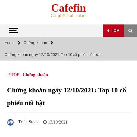
Skip
Cafefin
to
content
Cà phê Tài chính
TOP
Home
Chứng khoán
TOP
Chứng khoán ngày 12/10/2021: Top 10 cổ phiếu nổi bật
Top 10 cổ phiếu rẻ nhất TTCK Việt Nam ngày 5/7/2022
05/07/2022
#TOP
Chứng khoán
Chứng khoán ngày 12/10/2021: Top 10 cổ
Top 10 mặt hàng Việt Nam nhập khẩu nhiều nhất tháng
5/2022
phiếu nổi bật
15/06/2022
Top 10 mặt hàng Việt Nam xuất khẩu nhiều nhất tháng
Triển Stock
13/10/2021
5/2022
07/06/2022