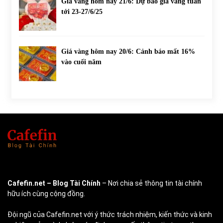
Giá vàng hôm nay 21/6: Dự báo giá vàng tuần
tới 23-27/6/25
Giá vàng hôm nay 20/6: Cảnh báo mất 16%
vào cuối năm
Cafefin.net
– Blog Tài Chính
– Nơi chia sẻ thông tin tài chính
hữu ích cùng cộng đồng.
Đội ngũ của Cafefin.net với ý thức trách nhiệm, kiến thức và kinh