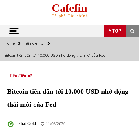
Skip
Cafefin
to
content
Cà phê Tài chính
TOP
Home
Tiền điện tử
TOP
Bitcoin tiến dần tới 10.000 USD nhờ động thái mới của Fed
Top 10 cổ phiếu rẻ nhất TTCK Việt Nam ngày 5/7/2022
05/07/2022
Tiền điện tử
Bitcoin tiến dần tới 10.000 USD nhờ động
Top 10 mặt hàng Việt Nam nhập khẩu nhiều nhất tháng
5/2022
thái mới của Fed
15/06/2022
Top 10 mặt hàng Việt Nam xuất khẩu nhiều nhất tháng
Phát Gold
11/06/2020
5/2022
07/06/2022