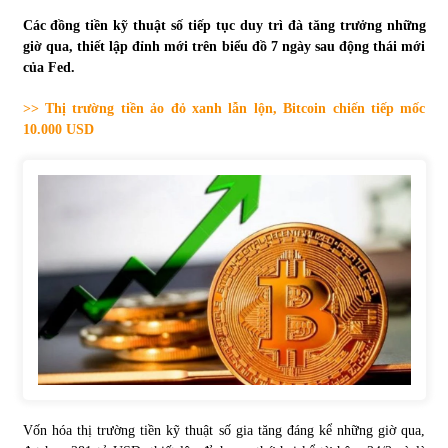
Các đồng tiền kỹ thuật số tiếp tục duy trì đà tăng trưởng những
Tự doanh ngày 3.6.2022: CTCK mua ròng 28,7 tỷ đồng
giờ qua, thiết lập đỉnh mới trên biểu đồ 7 ngày sau động thái mới
06/06/2022
của Fed.
>> Thị trường tiền ảo đỏ xanh lẫn lộn, Bitcoin chiến tiếp mốc
Top 10 tỷ phú giàu nhất thế giới – Bảng xếp hạng 2022
10.000 USD
31/05/2022
Bất ổn từ các cuộc đấu giá đất ở Thanh Hoá
31/05/2022
Tiền gửi vào ngân hàng tiếp tục tăng mạnh
31/05/2022
S&P Ratings cập nhật xếp hạng tín nhiệm của
Vietcombank và Eximbank
Vốn hóa thị trường tiền kỹ thuật số gia tăng đáng kể những giờ qua,
31/05/2022