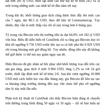
đạt hơn 281 tỷ USD, thiết lập đỉnh cao thứ hai kể từ hôm 24/2 và là
một trong những mức cao nhất kể từ đầu năm tới nay.
Chứng khoán ngày 30/5/2022: Top 10 cổ phiếu nổi bật
Trong khi đó, khối lượng giao dịch cũng được thúc đẩy lên mức cao
31/05/2022
của 7 ngày, đạt 80,5 tỷ USD, theo dữ liệu từ Coinmarketcap. Tuy
nhiên, đây vẫn là mức thấp của chỉ số này trong hơn 6 tháng qua.
Phân tích giá tiền điện tử sau ngày thị trường lập kỷ lục
Tỷ trọng của Bitcoin trên thị trường tiền ảo đạt 64,8% với 182 tỷ USD
vốn hóa
vốn hóa. Biểu đồ diễn biến từ CoinDesk chỉ ra rằng giá Bitcoin duy trì
09/11/2021
khá tốt ngưỡng 9.750 USD trước khi tạo ra cú bứt phá lên 9.929 USD
chỉ trong khoảng một giờ đồng hồ. Tuy nhiên, đồng tiền này đã không
Chứng khoán ngày 12/10/2021: Top 10 cổ phiếu nổi bật
thể giữ được vị thế mà suy giảm ngay sau đó.
13/10/2021
Hiện Bitcoin đã ghi nhận sự hồi phục nhờ khối lượng trao đổi trên các
sàn gia tăng, giao dịch ở mức 9.904 USD, tăng 1,2% so với 24 giờ
trước, thiết lập đỉnh mới kể từ hôm 2/6. Sau khi vượt ngưỡng 10.000
Top 10 xe bán chạy nhất tháng 9/2021
USD một cách hiếm hoi vào đầu tháng này, giá Bitcoin đã liên tục tạo
13/10/2021
ra khoảng tăng trưởng nhưng đến nay vẫn chưa thể phá vỡ ngưỡng
tâm lý này một lần nữa.
Phân tích kỹ thuật từ CoinDesk cho thấy Bitcoin hiện đang di chuyển
trên đường trung bình động 50 ngày và 10 ngày – chỉ số báo hiệu sự