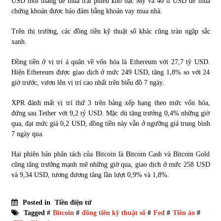
USD mỗi tháng để mua trái phiếu kho bạc Mỹ và 40 tỉ USD để mua
chứng khoán được bảo đảm bằng khoản vay mua nhà.
Trên thị trường, các đồng tiền kỹ thuật số khác cũng tràn ngập sắc
xanh.
Đồng tiền ở vị trí á quân về vốn hóa là Ethereum với 27,7 tỷ USD.
Hiện Ethereum được giao dịch ở mức 249 USD, tăng 1,8% so với 24
giờ trước, vươn lên vị trí cao nhất trên biểu đồ 7 ngày.
XPR đánh mất vị trí thứ 3 trên bảng xếp hạng theo mức vốn hóa,
đứng sau Tether với 9,2 tỷ USD. Mặc dù tăng trưởng 0,4% những giờ
qua, đạt mức giá 0,2 USD, đồng tiền này vẫn ở ngưỡng giá trung bình
7 ngày qua.
Hai phiên bản phân tách của Bitcoin là Bitcoin Cash và Bitcoin Gold
cũng tăng trưởng mạnh mẽ những giờ qua, giao dịch ở mức 258 USD
và 9,34 USD, tương đương tăng lần lượt 0,9% và 1,8%.
Posted in
Tiền điện tử
Tagged #
Bitcoin
#
đồng tiền kỹ thuật số
#
Fed
#
Tiền ảo
#