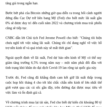
tăng giá trong ngắn hạn.
Bước bứt phá của Bitcoin những giờ qua diễn ra trong bối cảnh người
đứng đầu Cục Dự trữ liên bang Mỹ (Fed) cho biết mức lãi suất gần
0% sẽ được duy trì đến cuối năm 2022 và chương trình mua trái phiếu
cũng sẽ tiếp tục.
CNBC dẫn lời Chủ tịch Fed Jerome Powell cho biết: “Chúng tôi hiện
chưa nghĩ tới việc nâng lãi suất. Chúng tôi chỉ đang nghĩ về việc hỗ
trợ nền kinh tế và quá trình này sẽ mất thời gian”.
Ngoài quyết định về lãi suất, Fed dự báo nền kinh tế Mỹ có thể suy
giảm tăng trưởng 6,5% trong năm nay – một năm phải đối đầu với
tình trạng khó khăn do đại dịch Covid-19 lan rộng tại quốc gia này.
Trước đó, Fed cũng đã khẳng định cam kết giữ lãi suất thấp trong
cuộc họp hồi tháng 4 cho tới khi chắc chắn nền kinh tế lớn nhất thế
giới vượt qua các cú sốc gần đây, trên đường đạt được mục tiêu về
việc làm và ổn định giá cả.
Về chương trình mua lại tài sản, Fed cho biết dự kiến chi khoảng 80 tỷ