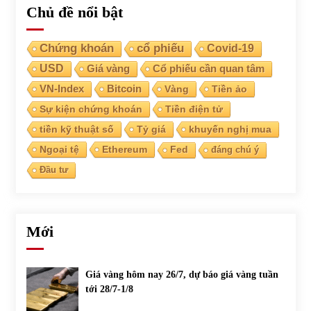
Chủ đề nổi bật
Chứng khoán
cổ phiếu
Covid-19
USD
Giá vàng
Cổ phiếu cần quan tâm
VN-Index
Bitcoin
Vàng
Tiền ảo
Sự kiện chứng khoán
Tiền điện tử
tiền kỹ thuật số
Tỷ giá
khuyến nghị mua
Ngoại tệ
Ethereum
Fed
đáng chú ý
Đầu tư
Mới
Giá vàng hôm nay 26/7, dự báo giá vàng tuần
tới 28/7-1/8