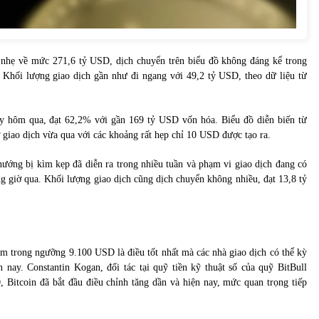
m nhẹ về mức 271,6 tỷ USD, dịch chuyển trên biểu đồ không đáng kể trong
. Khối lượng giao dịch gần như đi ngang với 49,2 tỷ USD, theo dữ liệu từ
gày hôm qua, đạt 62,2% với gần 169 tỷ USD vốn hóa. Biểu đồ diễn biến từ
ờ giao dịch vừa qua với các khoảng rất hẹp chỉ 10 USD được tạo ra.
 hướng bị kìm kẹp đã diễn ra trong nhiều tuần và phạm vi giao dịch đang có
 giờ qua. Khối lượng giao dịch cũng dịch chuyển không nhiều, đạt 13,8 tỷ
m trong ngưỡng 9.100 USD là điều tốt nhất mà các nhà giao dịch có thể kỳ
 nay. Constantin Kogan, đối tác tại quỹ tiền kỹ thuật số của quỹ BitBull
 Bitcoin đã bắt đầu điều chỉnh tăng dần và hiện nay, mức quan trọng tiếp