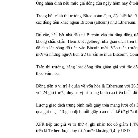
Ông nhận định nếu mức giá đóng cửa ngày hôm nay ở trên
Trong bối cảnh thị trường Bitcoin ảm đạm, đặc biệt kể từ
các đồng tiền khác ngoài Bitcoin (altcoin) như Ethereum
Dù vậy, hầu hết nhà đầu tư Bitcoin vẫn tin rằng đồng tiề
không chắc chắn. Henrik Kugelberg, nhà giao dịch trên th
đề cho làn sóng đổ tiền vào Bitcoin mới. Vào tuần trước,
mới và những người tích trữ tài sản sẽ mua Bitcoin”, Coi
Trên thị trường, hàng loạt đồng tiền giảm giá với tốc 
theo vốn hóa.
Đồng tiền ở vị trí á quân về vốn hóa là Ethereum với 
với 24 giờ trước, duy trì vị trí trung bình cao trên biểu đồ
Lượng giao dịch trung bình mỗi giây trên mạng lưới của 
qua ghi nhận 13 giao dịch mỗi giây, cao nhất kể từ giữa t
XPR tiếp tục giữ vị trí thứ 4, ghi nhận tốc độ giảm 1,
trên là Tether được duy trì ở mức khoảng 0,4 tỷ USD.