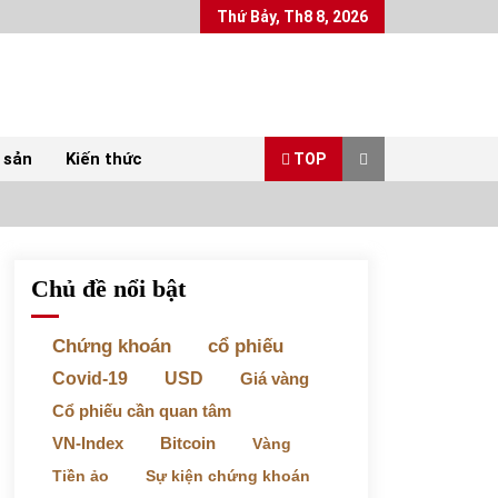
Thứ Bảy, Th8 8, 2026
 sản
Kiến thức
TOP
Chủ đề nổi bật
Top 10 mặt hàng Việt Nam xuất khẩu nhiều
nhất tháng 5/2022
07/06/2022
Chứng khoán
cổ phiếu
Covid-19
USD
Giá vàng
Bất ổn từ các cuộc đấu giá đất ở Thanh Hoá
Cổ phiếu cần quan tâm
31/05/2022
VN-Index
Bitcoin
Vàng
Tiền ảo
Sự kiện chứng khoán
Chứng khoán ngày 30/5/2022: Top 10 cổ