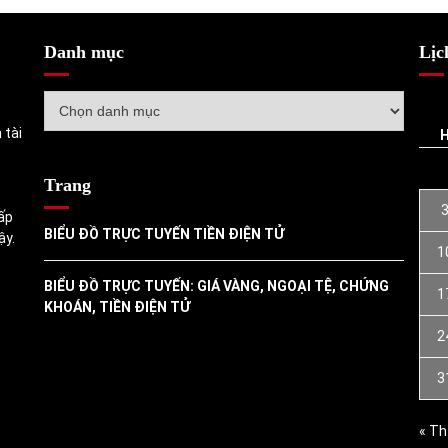
Danh mục
Lịc
Danh
mục
 tài
Trang
ấp
BIỂU ĐỒ TRỰC TUYẾN TIỀN ĐIỆN TỬ
ậy.
1
BIỂU ĐỒ TRỰC TUYẾN: GIÁ VÀNG, NGOẠI TỆ, CHỨNG
1
KHOÁN, TIỀN ĐIỆN TỬ
2
3
« Th