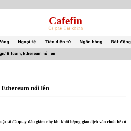
Cafefin
Cà phê Tài chính
Vàng
Ngoại tệ
Tiền điện tử
Ngân hàng
Bất động
iữ Bitcoin, Ethereum nổi lên
Top 10 mặt hàng Việt Nam nhập khẩu nhiều
nhất tháng 5/2022
15/06/2022
 Ethereum nổi lên
Top 10 tỷ phú giàu nhất thế giới – Bảng xếp
hạng 2022
31/05/2022
huật số đã quay đầu giảm nhẹ khi khối lượng giao dịch vẫn chưa hề có
S&P Ratings cập nhật xếp hạng tín nhiệm