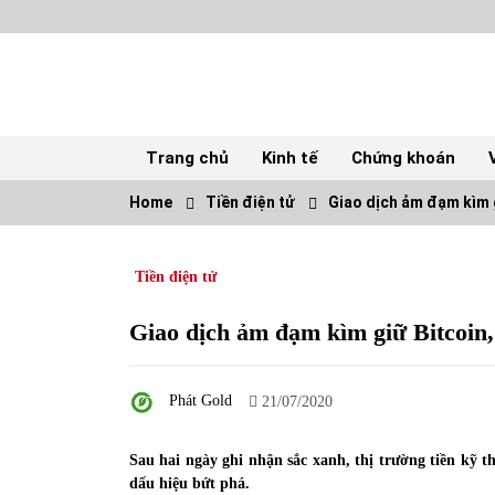
Skip
to
content
Trang chủ
Kinh tế
Chứng khoán
Home
Tiền điện tử
Giao dịch ảm đạm kìm g
TOP
Tiền điện tử
Top 10 cổ phiếu rẻ nhất TTCK Việt Nam
ngày 5/7/2022
05/07/2022
Giao dịch ảm đạm kìm giữ Bitcoin,
Tự doanh ngày 3.6.2022: CTCK mua ròng
Phát Gold
28,7 tỷ đồng
21/07/2020
06/06/2022
Sau hai ngày ghi nhận sắc xanh, thị trường tiền kỹ t
dấu hiệu bứt phá.
Tiền gửi vào ngân hàng tiếp tục tăng mạnh