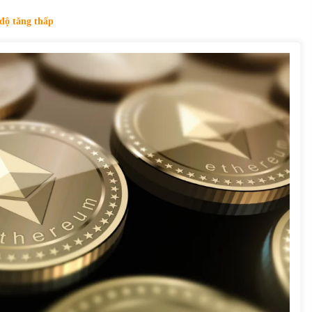
của Vietcombank và Eximbank
31/05/2022
 độ tăng thấp
Chứng khoán ngày 12/10/2021: Top 10 cổ
phiếu nổi bật
13/10/2021