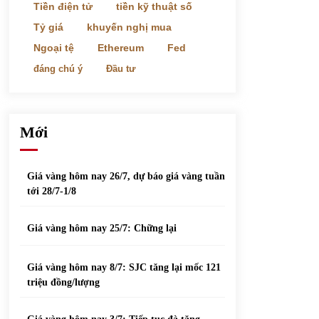
phiếu nổi bật
Tiền điện tử
tiền kỹ thuật số
31/05/2022
Tỷ giá
khuyến nghị mua
Ngoại tệ
Ethereum
Fed
Top 10 xe bán chạy nhất tháng 9/2021
đáng chú ý
Đầu tư
13/10/2021
Mới
Giá vàng hôm nay 26/7, dự báo giá vàng tuần
tới 28/7-1/8
Giá vàng hôm nay 25/7: Chững lại
Giá vàng hôm nay 8/7: SJC tăng lại mốc 121
triệu đồng/lượng