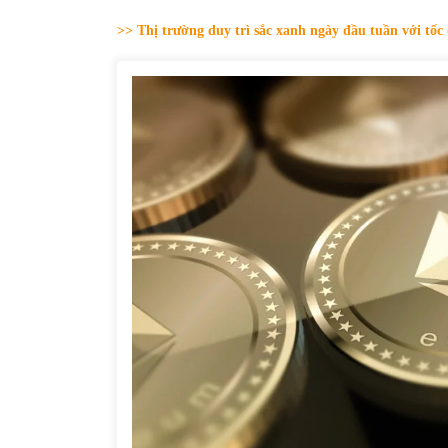
31/05/2022
>> Thị trường duy trì sắc xanh ngày đầu tuần với tốc
Phân tích giá tiền điện tử sau ngày thị
trường lập kỷ lục vốn hóa
09/11/2021