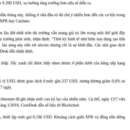
 9.200 USD, xu hướng tăng trưởng hơn nữa sẽ diễn ra.
 đầu tháng này, không ít nhà đầu tư đã chú ý nhiều hơn đến các cơ hội trong
, XPR hay Cardano.
n lâu đời nhất trên thị trường vẫn mang giá trị lớn trong một thế giới đầy
ị trường phái sinh, nhận định: “Thời kỳ kinh tế như hiện nay đang tạo tiền
 làn sóng này tiến tới altcoin nhưng chỉ là sự khởi đầu. Các nhà giao dịch
nDesk dẫn nhận định.
độ thấp. Sắc xanh chỉ được thấy nhen nhóm ở phần dưới của bảng xếp hạng
26,5 tỷ USD, được giao dịch ở mức gần 237 USD, tương đương giảm 0,6% so
 7 ngày.
Ethereum đã ghi nhận mức cao kỷ lục của nhiều năm. Cụ thể, ngày 13/7 vừa
háng 1/2018, CoinDesk dẫn số liệu từ Blockchair.
4%, thiết lập mức giá 0,196 USD. Khoảng cách giữa XPR và đồng tiền đứng