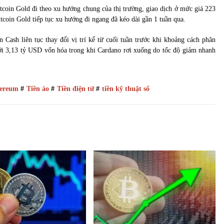
itcoin Gold đi theo xu hướng chung của thị trường, giao dịch ở mức giá 223
in Gold tiếp tục xu hướng đi ngang đã kéo dài gần 1 tuần qua.
 Cash liên tục thay đổi vị trí kể từ cuối tuần trước khi khoảng cách phân
với 3,13 tỷ USD vốn hóa trong khi Cardano rơi xuống do tốc độ giảm nhanh
ereum
#
Tiền ảo
#
Tiền điện tử
#
tiền kỹ thuật số