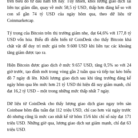
trên biểu đồ từ đầu năm tới nay. Tuy nhiên, khối lượng giao dịch lại
liên tục giảm dần, quay về mức 58,5 tỷ USD, thấp hơn đáng kể so với
con số gần 74 tỷ USD của ngày hôm qua, theo dữ liệu từ
Chứng khoán ngày 30/5/2022: Top 10 cổ phiếu nổi bật
Coinmarketcap.
31/05/2022
Tỷ trọng của Bitcoin trên thị trường giảm nhẹ, đạt 64,6% với 177,8 tỷ
USD vốn hóa. Biểu đồ diễn biến từ CoinDesk cho thấy Bitcoin khá
Phân tích giá tiền điện tử sau ngày thị trường lập kỷ lục
chật vật để duy trì mức giá trên 9.600 USD khi liên tục các khoảng
vốn hóa
tăng giảm được tạo ra.
09/11/2021
Hiện Bitcoin được giao dịch ở mức 9.657 USD, tăng 0,5% so với 24
Chứng khoán ngày 12/10/2021: Top 10 cổ phiếu nổi bật
giờ trước, tạo đỉnh mới trong vòng gần 2 tuần qua và tiếp tục kéo biểu
13/10/2021
đồ 7 ngày đi lên. Khối lượng giao dịch sau khi tăng trưởng đáng kể
ngày hôm qua lên mức hơn 21 tỷ USD thì hiện đã suy giảm mạnh, chỉ
đạt 16,2 tỷ USD – một trong những mức thấp nhất 7 ngày.
Top 10 xe bán chạy nhất tháng 9/2021
Dữ liệu từ CoinDesk cho thấy lượng giao dịch giao ngay trên sàn
13/10/2021
Coinbase hôm đầu tuần đạt 112 triệu USD, chỉ cao hơn vài ngày trước
đó nhưng cũng là mức cao nhất kể từ hôm 15/6 khi chỉ số này đạt 171
triệu USD. Những giờ qua, lượng giao dịch sụt giảm mạnh, chỉ đạt 63
triệu USD.