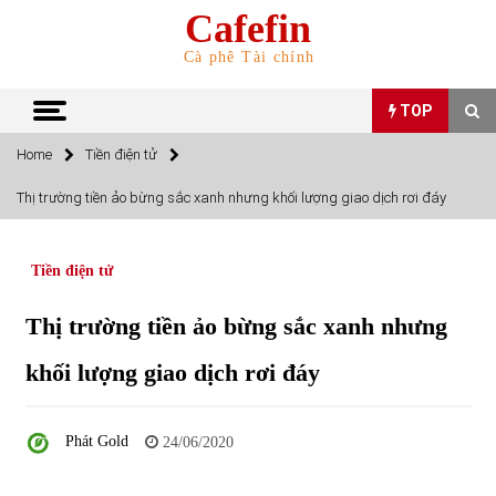
Skip
Cafefin
to
content
Cà phê Tài chính
TOP
Home
Tiền điện tử
TOP
Thị trường tiền ảo bừng sắc xanh nhưng khối lượng giao dịch rơi đáy
Top 10 cổ phiếu rẻ nhất TTCK Việt Nam ngày 5/7/2022
05/07/2022
Tiền điện tử
Thị trường tiền ảo bừng sắc xanh nhưng
Top 10 mặt hàng Việt Nam nhập khẩu nhiều nhất tháng
5/2022
khối lượng giao dịch rơi đáy
15/06/2022
Top 10 mặt hàng Việt Nam xuất khẩu nhiều nhất tháng
Phát Gold
24/06/2020
5/2022
07/06/2022