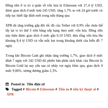
Đồng tiền ở vị trí á quân về vốn hóa là Ethereum với 27,4 tỷ USD,
được giao dịch ở mức hơn 245 USD, tăng 1,7% so với 24 giờ trước và
tiếp tục thiết lập đỉnh mới trong nửa tháng qua.
XPR dù tăng trưởng gấp đôi tốc độ của Tether với 0,9% vẫn chưa thể
lấy lại vị trí thứ 3 trên bảng xếp hạng theo mức vốn hóa. Đồng tiền
này hiện được giao dịch ở mức gần 0,19 USD, đưa tổng vốn hóa lên
khoảng 8,4 tỷ USD và vẫn mắc kẹt trong khoảng dưới của biểu đồ 7
ngày.
Trong khi Bitcoin Cash ghi nhận tăng trưởng 1,7%, giao dịch ở mức
đỉnh 7 ngày với 242 USD thì phiên bản phân tách khác của Bitcoin là
Bitcoin Gold lại suy yếu sau cú nhảy vọt ngày hôm qua, giao dịch ở
mức 9,06%, tương đương giảm 2,3%.
Posted in
Tiền điện tử
Tagged #
Bitcoin
#
Ethereum
#
Tiền ảo
#
tiền kỹ thuật số
#
XPR