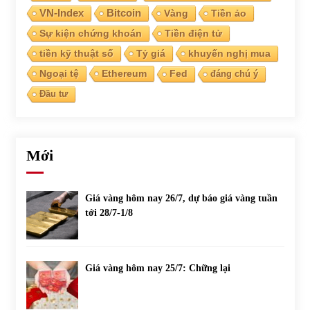
VN-Index
Bitcoin
Vàng
Tiền ảo
Sự kiện chứng khoán
Tiền điện tử
tiền kỹ thuật số
Tỷ giá
khuyến nghị mua
Ngoại tệ
Ethereum
Fed
đáng chú ý
Đầu tư
Mới
Giá vàng hôm nay 26/7, dự báo giá vàng tuần
tới 28/7-1/8
Giá vàng hôm nay 25/7: Chững lại