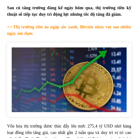
Sau cú tăng trưởng đáng kể ngày hôm qua, thị trường tiền kỹ
Tự doanh ngày 3.6.2022: CTCK mua ròng 28,7 tỷ đồng
thuật số tiếp tục duy trì động lực nhưng tốc độ tăng đã giảm.
06/06/2022
>> Thị trường tiền ảo ngập sắc xanh, Bitcoin nhảy vọt sau nhiều
ngày ảm đạm
Top 10 tỷ phú giàu nhất thế giới – Bảng xếp hạng 2022
31/05/2022
Bất ổn từ các cuộc đấu giá đất ở Thanh Hoá
31/05/2022
Tiền gửi vào ngân hàng tiếp tục tăng mạnh
31/05/2022
S&P Ratings cập nhật xếp hạng tín nhiệm của
Vốn hóa thị trường được thúc đẩy lên mức 275,4 tỷ USD nhờ hàng
Vietcombank và Eximbank
loạt đồng tiền tăng giá, cao nhất gần 2 tuần qua và duy trì vị trí cao
31/05/2022