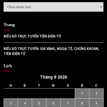
Danh
mục
Trang
BIỂU ĐỒ TRỰC TUYẾN TIỀN ĐIỆN TỬ
BIỂU ĐỒ TRỰC TUYẾN: GIÁ VÀNG, NGOẠI TỆ, CHỨNG KHOÁN,
TIỀN ĐIỆN TỬ
Lịch
Tháng 8 2026
H
B
T
N
S
B
C
1
2
3
4
5
6
7
8
9