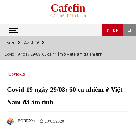
Skip
Cafefin
to
content
Cà phê Tài chính
TOP
Home
Covid-19
TOP
Covid-19 ngày 29/03: 60 ca nhiễm ở Việt Nam đã âm tính
Top 10 cổ phiếu rẻ nhất TTCK Việt Nam ngày 5/7/2022
05/07/2022
Covid-19
Covid-19 ngày 29/03: 60 ca nhiễm ở Việt
Top 10 mặt hàng Việt Nam nhập khẩu nhiều nhất tháng
5/2022
Nam đã âm tính
15/06/2022
Top 10 mặt hàng Việt Nam xuất khẩu nhiều nhất tháng
FOREXer
29/03/2020
5/2022
07/06/2022