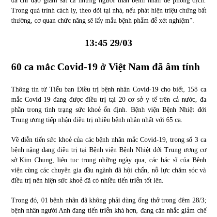
đã chỉ đạo giám sát cả những người thân bệnh nhân để phòng dịch.
Trong quá trình cách ly, theo dõi tại nhà, nếu phát hiện triệu chứng bất
thường, cơ quan chức năng sẽ lấy mẫu bệnh phẩm để xét nghiệm”.
13:45 29/03
60 ca mắc
Covid-19 ở Việt Nam đã âm tính
Thông tin từ Tiểu ban Điều trị bệnh nhân Covid-19 cho biết, 158 ca
mắc Covid-19 đang được điều trị tại 20 cơ sở y tế trên cả nước, đa
phần trong tình trạng sức khoẻ ổn định. Bệnh viện Bệnh Nhiệt đới
Trung ương tiếp nhận điều trị nhiều bệnh nhân nhất với 65 ca.
Về diễn tiến sức khoẻ của các bệnh nhân mắc Covid-19, trong số 3 ca
bệnh nặng đang điều trị tại Bệnh viện Bệnh Nhiệt đới Trung ương cơ
sở Kim Chung, liên tục trong những ngày qua, các bác sĩ của Bệnh
viện cùng các chuyên gia đầu ngành đã hội chẩn, nỗ lực chăm sóc và
điều trị nên hiện sức khoẻ đã có nhiều tiến triển tốt lên.
Trong đó, 01 bệnh nhân đã không phải dùng ống thở trong đêm 28/3;
bệnh nhân người Anh đang tiến triển khá hơn, đang cân nhắc giảm chế