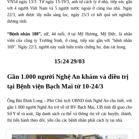
VN54 ngày 13/3. Từ ngày 13-19/3, anh tự cách ly ở nhà, tiếp xúc gần
với 4 người Việt Nam và 5 người nước ngoài ở cùng tòa nhà. Ngày
22/3, anh được lấy mẫu sàng lọc, ngày 25/3 có kết quả xét nghiệm
dương tính.
“Bệnh nhân 188”,
nữ, 44 tuổi, ở tại Mỹ Hương, Mỹ Đức, là nhân
viên của công ty Trường Sinh, ở cùng, tiếp xúc gần với “bệnh nhân
169”. Ngày 22/3, người này xuất hiện triệu chứng ho, đau rát họng.
15:24 29/03
Gần 1.000 người Nghệ An khám và điều trị
tại Bệnh viện Bạch Mai từ 10-24/3
Ông Bùi Đình Long – Phó Chủ tịch UBND tỉnh Nghệ An cho biết, với
gần 1.000 người Nghệ An trở về từ BV Bạch Mai, UB tỉnh đã giao cho
Sở Y tế rà soát, lập danh sách cụ thể và thông tin về các huyện, thành,
thị tiến hành theo dõi, yêu cầu các bệnh nhân phải cách ly tại nhà.