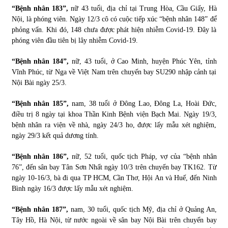
“Bệnh nhân 183”,
nữ 43 tuổi, địa chỉ tại Trung Hòa, Cầu Giấy, Hà
Nội, là phóng viên. Ngày 12/3 cô có cuộc tiếp xúc “bệnh nhân 148” để
phỏng vấn. Khi đó, 148 chưa được phát hiện nhiễm Covid-19. Đây là
phóng viên đầu tiên bị lây nhiễm Covid-19.
“Bệnh nhân 184”,
nữ, 43 tuổi, ở Cao Minh, huyện Phúc Yên, tỉnh
Vĩnh Phúc, từ Nga về Việt Nam trên chuyến bay SU290 nhập cảnh tại
Nội Bài ngày 25/3.
“Bệnh nhân 185”,
nam, 38 tuổi ở Đông Lao, Đông La, Hoài Đức,
điều trị 8 ngày tại khoa Thần Kinh Bệnh viện Bạch Mai. Ngày 19/3,
bệnh nhân ra viện về nhà, ngày 24/3 ho, được lấy mẫu xét nghiệm,
ngày 29/3 kết quả dương tính.
“Bệnh nhân 186”,
nữ, 52 tuổi, quốc tịch Pháp, vợ của “bệnh nhân
76”, đến sân bay Tân Sơn Nhất ngày 10/3 trên chuyến bay TK162. Từ
ngày 10-16/3, bà đi qua TP HCM, Cần Thơ, Hội An và Huế, đến Ninh
Bình ngày 16/3 được lấy mẫu xét nghiệm.
“Bệnh nhân 187”,
nam, 30 tuổi, quốc tịch Mỹ, địa chỉ ở Quảng An,
Tây Hồ, Hà Nội, từ nước ngoài về sân bay Nội Bài trên chuyến bay