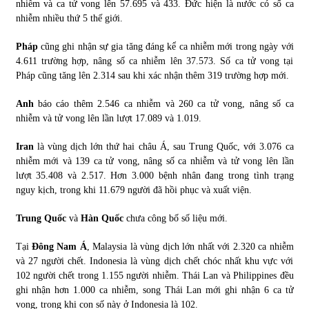
nhiễm và ca tử vong lên 57.695 và 433. Đức hiện là nước có số ca
nhiễm nhiều thứ 5 thế giới.
Pháp
cũng ghi nhận sự gia tăng đáng kể ca nhiễm mới trong ngày với
4.611 trường hợp, nâng số ca nhiễm lên 37.573. Số ca tử vong tại
Pháp cũng tăng lên 2.314 sau khi xác nhận thêm 319 trường hợp mới.
Anh
báo cáo thêm 2.546 ca nhiễm và 260 ca tử vong, nâng số ca
nhiễm và tử vong lên lần lượt 17.089 và 1.019.
Iran
là vùng dịch lớn thứ hai châu Á, sau Trung Quốc, với 3.076 ca
nhiễm mới và 139 ca tử vong, nâng số ca nhiễm và tử vong lên lần
lượt 35.408 và 2.517. Hơn 3.000 bệnh nhân đang trong tình trạng
nguy kịch, trong khi 11.679 người đã hồi phục và xuất viện.
Trung Quốc
và
Hàn Quốc
chưa công bố số liệu mới.
Tại
Đông Nam Á
, Malaysia là vùng dịch lớn nhất với 2.320 ca nhiễm
và 27 người chết. Indonesia là vùng dịch chết chóc nhất khu vực với
102 người chết trong 1.155 người nhiễm. Thái Lan và Philippines đều
ghi nhận hơn 1.000 ca nhiễm, song Thái Lan mới ghi nhận 6 ca tử
vong, trong khi con số này ở Indonesia là 102.