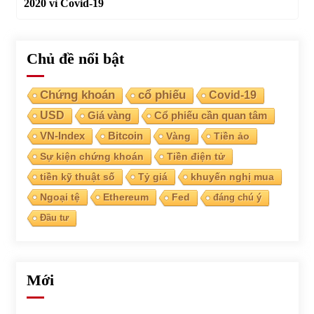
2020 vì Covid-19
Chủ đề nổi bật
Chứng khoán
cổ phiếu
Covid-19
USD
Giá vàng
Cổ phiếu cần quan tâm
VN-Index
Bitcoin
Vàng
Tiền ảo
Sự kiện chứng khoán
Tiền điện tử
tiền kỹ thuật số
Tỷ giá
khuyến nghị mua
Ngoại tệ
Ethereum
Fed
đáng chú ý
Đầu tư
Mới