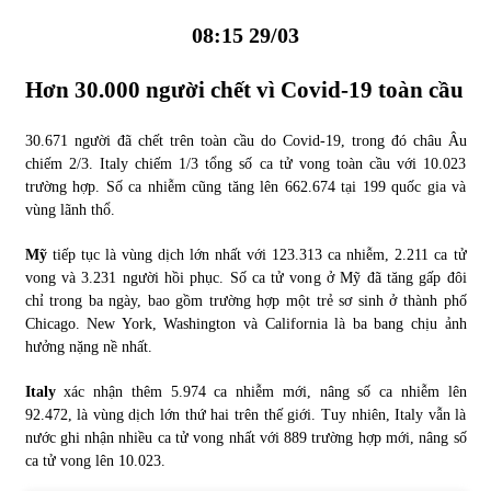
08:15 29/03
Hơn 30.000 người chết vì
Covid-19
toàn cầu
30.671 người đã chết trên toàn cầu do Covid-19, trong đó châu Âu
chiếm 2/3. Italy chiếm 1/3 tổng số ca tử vong toàn cầu với 10.023
trường hợp. Số ca nhiễm cũng tăng lên 662.674 tại 199 quốc gia và
vùng lãnh thổ.
Mỹ
tiếp tục là vùng dịch lớn nhất với 123.313 ca nhiễm, 2.211 ca tử
vong và 3.231 người hồi phục. Số ca tử vong ở Mỹ đã tăng gấp đôi
chỉ trong ba ngày, bao gồm trường hợp một trẻ sơ sinh ở thành phố
Chicago. New York, Washington và California là ba bang chịu ảnh
hưởng nặng nề nhất.
Italy
xác nhận thêm 5.974 ca nhiễm mới, nâng số ca nhiễm lên
92.472, là vùng dịch lớn thứ hai trên thế giới. Tuy nhiên, Italy vẫn là
nước ghi nhận nhiều ca tử vong nhất với 889 trường hợp mới, nâng số
ca tử vong lên 10.023.