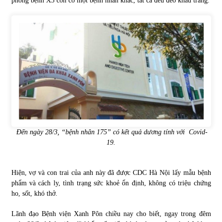
phòng bệnh X3 còn có một bệnh nhân khác, tất cả đều đeo khẩu trang.
Chứng khoán ngày 30/5/2022: Top 10 cổ phiếu nổi bật
31/05/2022
Phân tích giá tiền điện tử sau ngày thị trường lập kỷ lục
vốn hóa
09/11/2021
Chứng khoán ngày 12/10/2021: Top 10 cổ phiếu nổi bật
13/10/2021
Đến ngày 28/3, “bệnh nhân 175” có kết quả dương tính với Covid-
19.
Top 10 xe bán chạy nhất tháng 9/2021
13/10/2021
Hiện, vợ và con trai của anh này đã được CDC Hà Nội lấy mẫu bệnh
phẩm và cách ly, tình trạng sức khoẻ ổn định, không có triệu chứng
ho, sốt, khó thở.
Lãnh đạo Bệnh viện Xanh Pôn chiều nay cho biết, ngay trong đêm