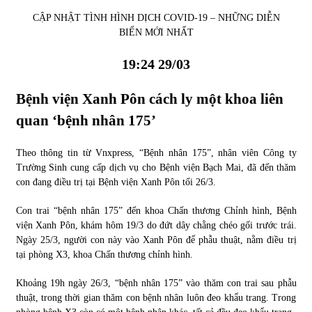
CẬP NHẬT TÌNH HÌNH DỊCH COVID-19 – NHỮNG DIỄN
Tự doanh ngày 3.6.2022: CTCK mua ròng 28,7 tỷ đồng
BIẾN MỚI NHẤT
06/06/2022
19:24 29/03
Top 10 tỷ phú giàu nhất thế giới – Bảng xếp hạng 2022
Bệnh viện Xanh Pôn cách ly một khoa liên
31/05/2022
quan ‘bệnh nhân 175’
Theo thông tin từ Vnxpress, “Bệnh nhân 175”, nhân viên Công ty
Bất ổn từ các cuộc đấu giá đất ở Thanh Hoá
Trường Sinh cung cấp dịch vụ cho Bệnh viện Bạch Mai, đã đến thăm
31/05/2022
con đang điều trị tại Bệnh viện Xanh Pôn tối 26/3.
Con trai “bệnh nhân 175” đến khoa Chấn thương Chỉnh hình, Bệnh
Tiền gửi vào ngân hàng tiếp tục tăng mạnh
viện Xanh Pôn, khám hôm 19/3 do đứt dây chằng chéo gối trước trái.
31/05/2022
Ngày 25/3, người con này vào Xanh Pôn để phẫu thuật, nằm điều trị
tại phòng X3, khoa Chấn thương chỉnh hình.
S&P Ratings cập nhật xếp hạng tín nhiệm của
Khoảng 19h ngày 26/3, “bệnh nhân 175” vào thăm con trai sau phẫu
Vietcombank và Eximbank
thuật, trong thời gian thăm con bệnh nhân luôn đeo khẩu trang. Trong
31/05/2022