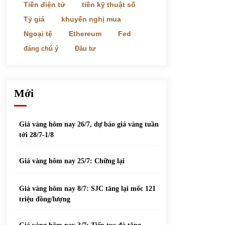
phiếu nổi bật
Tiền điện tử
tiền kỹ thuật số
31/05/2022
Tỷ giá
khuyến nghị mua
Ngoại tệ
Ethereum
Fed
Top 10 xe bán chạy nhất tháng 9/2021
đáng chú ý
Đầu tư
13/10/2021
Mới
Giá vàng hôm nay 26/7, dự báo giá vàng tuần
tới 28/7-1/8
Giá vàng hôm nay 25/7: Chững lại
Giá vàng hôm nay 8/7: SJC tăng lại mốc 121
triệu đồng/lượng