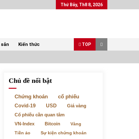
Thứ Bảy, Th8 8, 2026
 sản
Kiến thức
TOP
Chủ đề nổi bật
Top 10 mặt hàng Việt Nam xuất khẩu nhiều
nhất tháng 5/2022
07/06/2022
Chứng khoán
cổ phiếu
Covid-19
USD
Giá vàng
Bất ổn từ các cuộc đấu giá đất ở Thanh Hoá
Cổ phiếu cần quan tâm
31/05/2022
VN-Index
Bitcoin
Vàng
Tiền ảo
Sự kiện chứng khoán
Chứng khoán ngày 30/5/2022: Top 10 cổ