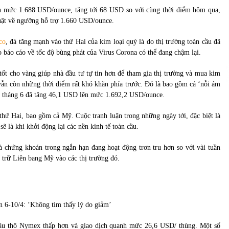
của Vietcombank và Eximbank
ên mức 1.688 USD/ounce, tăng tới 68 USD so với cùng thời điểm hôm qua,
31/05/2022
huật về ngưỡng hỗ trợ 1.660 USD/ounce.
Chứng khoán ngày 12/10/2021: Top 10 cổ
co
, đà tăng mạnh vào thứ Hai của kim loại quý là do thị trường toàn cầu đã
phiếu nổi bật
 báo cáo về tốc độ bùng phát của Virus Corona có thể đang chậm lại.
13/10/2021
tốt cho vàng giúp nhà đầu tư tự tin hơn để tham gia thị trường và mua kim
g vẫn còn những thời điểm rất khó khăn phía trước. Đó là bao gồm cả ‘nỗi ám
ạn tháng 6 đã tăng 46,1 USD lên mức 1.692,2 USD/ounce.
hứ Hai, bao gồm cả Mỹ. Cuộc tranh luận trong những ngày tới, đặc biệt là
sẽ là khi khởi động lại các nền kinh tế toàn cầu.
à chứng khoán trong ngắn hạn đang hoạt động trơn tru hơn so với vài tuần
 trữ Liên bang Mỹ vào các thị trường đó.
n 6-10/4: ‘Không tìm thấy lý do giảm’
 dầu thô Nymex thấp hơn và giao dịch quanh mức 26,6 USD/ thùng. Một số