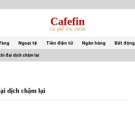
Cafefin
Cà phê Tài chính
Vàng
Ngoại tệ
Tiền điện tử
Ngân hàng
Bất động
hi đại dịch chậm lại
Top 10 mặt hàng Việt Nam nhập khẩu nhiều
nhất tháng 5/2022
15/06/2022
ại dịch chậm lại
Top 10 tỷ phú giàu nhất thế giới – Bảng xếp
hạng 2022
31/05/2022
S&P Ratings cập nhật xếp hạng tín nhiệm