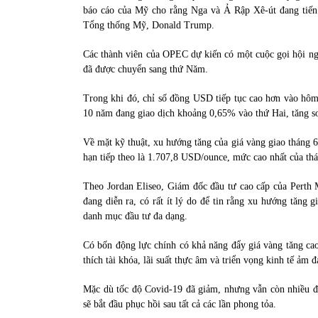
báo cáo của Mỹ cho rằng Nga và Ả Rập Xê-út đang tiến 
Tổng thống Mỹ, Donald Trump.
Các thành viên của OPEC dự kiến có một cuộc gọi hội ngh
đã được chuyển sang thứ Năm.
Trong khi đó, chỉ số đồng USD tiếp tục cao hơn vào hôm
10 năm đang giao dịch khoảng 0,65% vào thứ Hai, tăng so
Về mặt kỹ thuật, xu hướng tăng của giá vàng giao tháng 6 
hạn tiếp theo là 1.707,8 USD/ounce, mức cao nhất của th
Theo Jordan Eliseo, Giám đốc đầu tư cao cấp của Perth Mi
đang diễn ra, có rất ít lý do để tin rằng xu hướng tăng 
danh mục đầu tư đa dạng.
Có bốn động lực chính có khả năng đẩy giá vàng tăng cao 
thích tài khóa, lãi suất thực âm và triển vọng kinh tế ảm
Mặc dù tốc độ Covid-19 đã giảm, nhưng vẫn còn nhiều đ
sẽ bắt đầu phục hồi sau tất cả các lần phong tỏa.