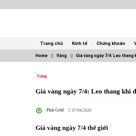
Skip
to
content
Trang chủ
Kinh tế
Chứng khoán
Home
Vàng
Giá vàng ngày 7/4: Leo thang k
TOP
Vàng
Top 10 cổ phiếu rẻ nhất TTCK Việt Nam
ngày 5/7/2022
05/07/2022
Giá vàng ngày 7/4: Leo thang khi đ
Tự doanh ngày 3.6.2022: CTCK mua ròng
Phát Gold
28,7 tỷ đồng
07/04/2020
06/06/2022
Giá vàng ngày 7/4 thế giới
Tiền gửi vào ngân hàng tiếp tục tăng mạnh