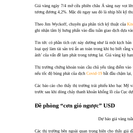
31/05/2022
Giá vàng ngày 7/4 mở cửa phiên châu Á sáng nay vọt l
tương đương 4,2%. Mặc dù ngay sau đó là nhịp hồi kỹ t
Phân tích giá tiền điện tử sau ngày thị
Theo Jim Wyckoff, chuyên gia phân tích kỹ thuật của
Kit
trường lập kỷ lục vốn hóa
ghi nhận tâm lý hưng phấn vào đầu tuần giao dịch dựa vào
09/11/2021
Tin tức có phần tích cực này dường như là một kịch bản 
loại quý làm tài sản trú ẩn an toàn trong khi họ biết rằn
ảnh’ của vấn đề lạm phát trong tương lai. Giá vàng kỳ h
Thị trường chứng khoán toàn cầu chủ yếu tăng điểm vào t
nếu tốc độ bùng phát của dịch
Covid-19
bắt đầu chậm lại, 
Các báo cáo cho thấy thị trường trái phiếu kho bạc Mỹ v
trước sau khi dòng chảy thanh khoản khổng lồ của Cục dự
Đề phòng “cơn gió ngược” USD
Dự báo giá vàng tuầ
Các thị trường bên ngoài quan trọng hiện cho thấy giá