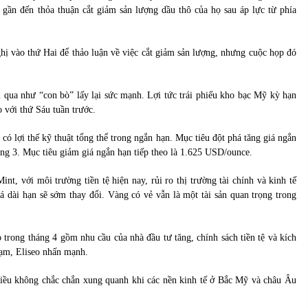
gần đến thỏa thuận cắt giảm sản lượng dầu thô của họ sau áp lực từ phía
ị vào thứ Hai để thảo luận về việc cắt giảm sản lượng, nhưng cuộc họp đó
 qua như “con bò” lấy lại sức mạnh. Lợi tức trái phiếu kho bạc Mỹ kỳ hạn
 với thứ Sáu tuần trước.
có lợi thế kỹ thuật tổng thể trong ngắn hạn. Mục tiêu đột phá tăng giá ngắn
áng 3. Mục tiêu giảm giá ngắn hạn tiếp theo là 1.625 USD/ounce.
nt, với môi trường tiền tệ hiện nay, rủi ro thị trường tài chính và kinh tế
giá dài hạn sẽ sớm thay đổi. Vàng có vẻ vẫn là một tài sản quan trọng trong
trong tháng 4 gồm nhu cầu của nhà đầu tư tăng, chính sách tiền tệ và kích
 đạm, Eliseo nhấn mạnh.
iều không chắc chắn xung quanh khi các nền kinh tế ở Bắc Mỹ và châu Âu