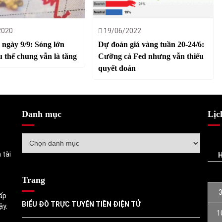
2020
19/06/2022
 ngày 9/9: Sóng lớn
Dự đoán giá vàng tuần 20-24/6:
 thế chung vẫn là tăng
Cưỡng cả Fed nhưng vẫn thiếu
quyết đoán
Danh mục
Lịc
Danh
mục
 tài
Trang
ấp
BIỂU ĐỒ TRỰC TUYẾN TIỀN ĐIỆN TỬ
ậy.
1