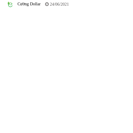
Cường Dollar
24/06/2021
Tự doanh ngày 3.6.2022: CTCK mua ròng 28,7 tỷ đồng
06/06/2022
Top 10 tỷ phú giàu nhất thế giới – Bảng xếp hạng 2022
31/05/2022
Bất ổn từ các cuộc đấu giá đất ở Thanh Hoá
31/05/2022
Tiền gửi vào ngân hàng tiếp tục tăng mạnh
31/05/2022
S&P Ratings cập nhật xếp hạng tín nhiệm của
Vietcombank và Eximbank
31/05/2022