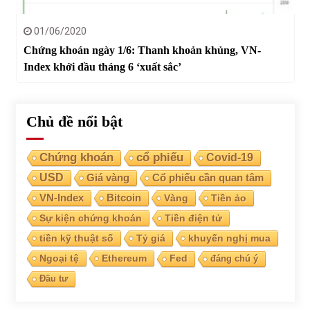
01/06/2020
Chứng khoán ngày 1/6: Thanh khoản khủng, VN-
Index khởi đầu tháng 6 ‘xuất sắc’
Chủ đề nổi bật
Chứng khoán
cổ phiếu
Covid-19
USD
Giá vàng
Cổ phiếu cần quan tâm
VN-Index
Bitcoin
Vàng
Tiền ảo
Sự kiện chứng khoán
Tiền điện tử
tiền kỹ thuật số
Tỷ giá
khuyến nghị mua
Ngoại tệ
Ethereum
Fed
đáng chú ý
Đầu tư