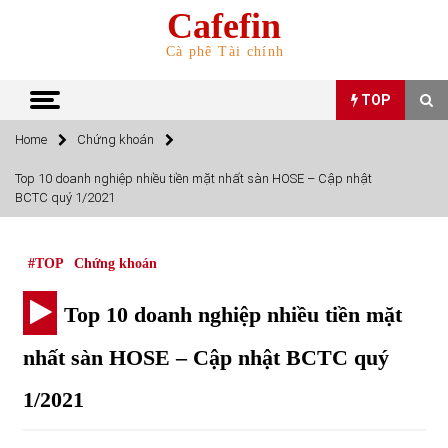
Skip
Cafefin
to
content
Cà phê Tài chính
TOP
Home
Chứng khoán
TOP
Top 10 doanh nghiệp nhiều tiền mặt nhất sàn HOSE – Cập nhật
BCTC quý 1/2021
Top 10 cổ phiếu rẻ nhất TTCK Việt Nam ngày 5/7/2022
05/07/2022
#TOP
Chứng khoán
Top 10 mặt hàng Việt Nam nhập khẩu nhiều nhất tháng
Top 10 doanh nghiệp nhiều tiền mặt
5/2022
15/06/2022
nhất sàn HOSE – Cập nhật BCTC quý
1/2021
Top 10 mặt hàng Việt Nam xuất khẩu nhiều nhất tháng
5/2022
07/06/2022