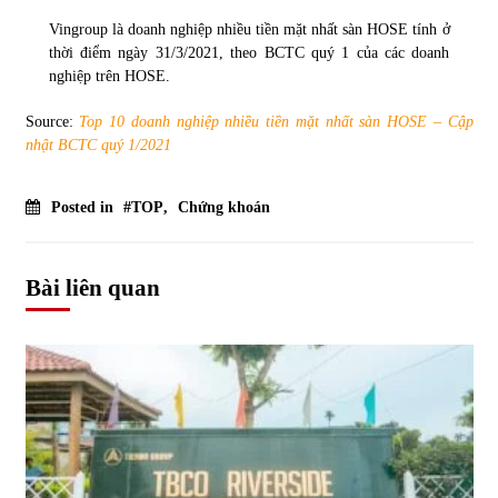
Vingroup là doanh nghiệp nhiều tiền mặt nhất sàn HOSE tính ở
Chứng khoán ngày 30/5/2022: Top 10 cổ phiếu nổi bật
thời điểm ngày 31/3/2021, theo BCTC quý 1 của các doanh
31/05/2022
nghiệp trên HOSE.
Source:
Top 10 doanh nghiệp nhiều tiền mặt nhất sàn HOSE – Cập
nhật BCTC quý 1/2021
Phân tích giá tiền điện tử sau ngày thị trường lập kỷ lục
vốn hóa
09/11/2021
Posted in
#TOP
,
Chứng khoán
Chứng khoán ngày 12/10/2021: Top 10 cổ phiếu nổi bật
13/10/2021
Bài liên quan
Top 10 xe bán chạy nhất tháng 9/2021
13/10/2021