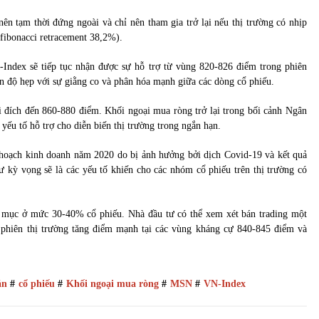
ên tạm thời đứng ngoài và chỉ nên tham gia trở lại nếu thị trường có nhịp
fibonacci retracement 38,2%).
-Index sẽ tiếp tục nhận được sự hỗ trợ từ vùng 820-826 điểm trong phiên
iên độ hẹp với sự giằng co và phân hóa mạnh giữa các dòng cổ phiếu.
ới đích đến 860-880 điểm. Khối ngoại mua ròng trở lại trong bối cảnh Ngân
 yếu tố hỗ trợ cho diễn biến thị trường trong ngắn hạn.
ế hoạch kinh doanh năm 2020 do bị ảnh hưởng bởi dịch Covid-19 và kết quả
 kỳ vọng sẽ là các yếu tố khiến cho các nhóm cổ phiếu trên thị trường có
h mục ở mức 30-40% cổ phiếu. Nhà đầu tư có thể xem xét bán trading một
 phiên thị trường tăng điểm mạnh tại các vùng kháng cự 840-845 điểm và
án
#
cổ phiếu
#
Khối ngoại mua ròng
#
MSN
#
VN-Index