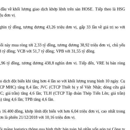
 đầu về khối lượng giao dịch khớp lệnh trên sàn HOSE. Tiếp theo là HSG
ệu đơn vị.
ghìn tỷ đồng, tương đương 43,26 triệu đơn vị, gấp 33 lần về giá trị so với
ối này mua ròng tới 2,33 tỷ đồng, tương đương 38,92 triệu đơn vị, chủ yếu
 tỷ đồng; VCB với 51,7 tỷ đồng; VPB với 31,55 tỷ đồng.
1,96 tỷ đồng, tương đương 438,8 nghìn đơn vị. Tiếp đến, VRE bị bán ròng
 dịch đột biến khi tăng hơn 4 lần so với khối lượng trung bình 10 ngày. Cụ
CP MHC) tăng 8,4 lần; JVC (CTCP Thiết bị y tế Việt Nhật; đóng cửa giá
C; giá trần) tăng 4,6 lần; TLH (CTCP Tập đoàn Thép Tiến Lên; giá trần)
 tăng 4,6 lần; TPB tăng 4,6 lần.
16.400 đồng, khớp lênh đột biến với hơn 6,04 triệu đơn vị, cao nhất trong
n là phiên 21/12/2018 với 10,16 triệu đơn vị.
hỏi mảng logistics thông qua hình thức bán toàn bộ phần vốn góp tại Công ty