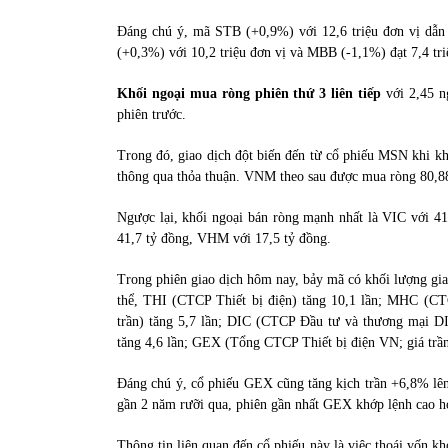
Đáng chú ý, mã STB (+0,9%) với 12,6 triệu đơn vị dẫn
(+0,3%) với 10,2 triệu đơn vị và MBB (-1,1%) đạt 7,4 tri
Khối ngoại mua ròng phiên thứ 3 liên tiếp
với 2,45 n
phiên trước.
Trong đó, giao dịch đột biến đến từ cổ phiếu MSN khi kh
thông qua thỏa thuận. VNM theo sau được mua ròng 80,88
Ngược lại, khối ngoại bán ròng mạnh nhất là VIC với 4
41,7 tỷ đồng, VHM với 17,5 tỷ đồng.
Trong phiên giao dịch hôm nay, bảy mã có khối lượng giao
thể, THI (CTCP Thiết bị điện) tăng 10,1 lần; MHC (CT
trần) tăng 5,7 lần; DIC (CTCP Đầu tư và thương mại DI
tăng 4,6 lần; GEX (Tổng CTCP Thiết bị điện VN; giá trần)
Đáng chú ý, cổ phiếu GEX cũng tăng kịch trần +6,8% lên 
gần 2 năm rưỡi qua, phiên gần nhất GEX khớp lệnh cao hơ
Thông tin liên quan đến cổ phiếu này là việc thoái vốn k