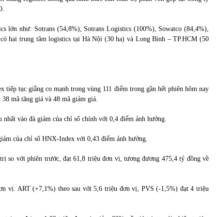
0.
tics lớn như: Sotrans (54,8%), Sotrans Logistics (100%), Sowatco (84,4%),
 có hai trung tâm logistics tại Hà Nội (30 ha) và Long Bình – TP.HCM (50
x tiếp tục giằng co mạnh trong vùng 111 điểm trong gần hết phiên hôm nay
 38 mã tăng giá và 48 mã giảm giá.
nhất vào đà giảm của chỉ số chính với 0,4 điểm ảnh hưởng.
à giảm của chỉ số HNX-Index với 0,43 điểm ảnh hưởng.
ị so với phiên trước, đạt 61,8 triệu đơn vị, tương đương 475,4 tỷ đồng về
n vị. ART (+7,1%) theo sau với 5,6 triệu đơn vị, PVS (-1,5%) đạt 4 triệu