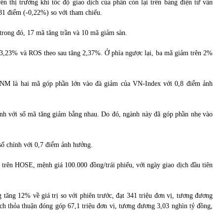
ên thị trường khi tốc độ giao dịch của phần còn lại trên bảng điện tử vẫn
81 điểm (-0,22%) so với tham chiếu.
rong đó, 17 mã tăng trần và 10 mã giảm sàn.
3,23% và ROS theo sau tăng 2,37%. Ở phía ngược lại, ba mã giảm trên 2%
VNM là hai mã góp phần lớn vào đà giảm của VN-Index với 0,8 điểm ảnh
nh với số mã tăng giảm bằng nhau. Do đó, ngành này đã góp phần nhẹ vào
số chính với 0,7 điểm ảnh hưởng.
 trên HOSE, mệnh giá 100.000 đồng/trái phiếu, với ngày giao dịch đầu tiên
ng 12% về giá trị so với phiên trước, đạt 341 triệu đơn vị, tương đương
dịch thỏa thuận đóng góp 67,1 triệu đơn vị, tương đương 3,03 nghìn tỷ đồng,