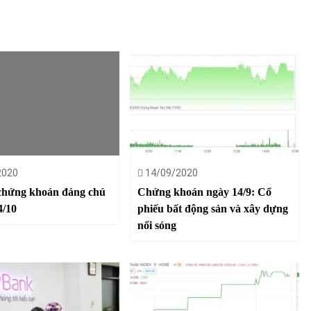
2020
14/09/2020
chứng khoán đáng chú
Chứng khoán ngày 14/9: Cổ
4/10
phiếu bất động sản và xây dựng
nổi sóng