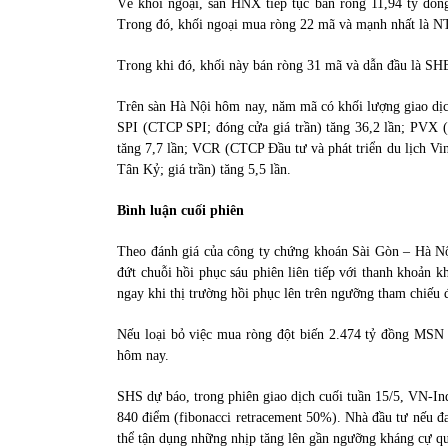
Về khối ngoại, sàn HNX tiếp tục bán ròng 11,94 tỷ đồng
Trong đó, khối ngoại mua ròng 22 mã và mạnh nhất là NT
Trong khi đó, khối này bán ròng 31 mã và dẫn đầu là S
Trên sàn Hà Nội hôm nay, năm mã có khối lượng giao dịch 
SPI (CTCP SPI; đóng cửa giá trần) tăng 36,2 lần; PVX
tăng 7,7 lần; VCR (CTCP Đầu tư và phát triển du lịch Vi
Tân Kỷ; giá trần) tăng 5,5 lần.
Bình luận cuối phiên
Theo đánh giá của công ty chứng khoán Sài Gòn – Hà Nộ
đứt chuỗi hồi phục sáu phiên liên tiếp với thanh khoản 
ngay khi thị trường hồi phục lên trên ngưỡng tham chiếu đ
Nếu loại bỏ việc mua ròng đột biến 2.474 tỷ đồng MSN t
hôm nay.
SHS dự báo, trong phiên giao dịch cuối tuần 15/5, VN-Ind
840 điểm (fibonacci retracement 50%). Nhà đầu tư nếu đan
thể tận dụng những nhịp tăng lên gần ngưỡng kháng cự qu