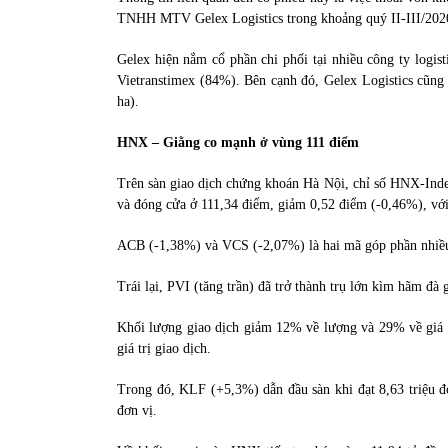
TNHH MTV Gelex Logistics trong khoảng quý II-III/202
Gelex hiện nắm cổ phần chi phối tại nhiều công ty logis
Vietranstimex (84%). Bên cạnh đó, Gelex Logistics cũng
ha).
HNX – Giằng co mạnh ở vùng 111 điểm
Trên sàn giao dịch chứng khoán Hà Nội, chỉ số HNX-Inde
và đóng cửa ở 111,34 điểm, giảm 0,52 điểm (-0,46%), với
ACB (-1,38%) và VCS (-2,07%) là hai mã góp phần nhiều 
Trái lại, PVI (tăng trần) đã trở thành trụ lớn kìm hãm đ
Khối lượng giao dịch giảm 12% về lượng và 29% về giá tr
giá trị giao dịch.
Trong đó, KLF (+5,3%) dẫn đầu sàn khi đạt 8,63 triệu đơ
đơn vị.