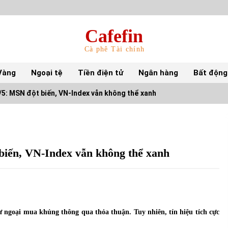
Cafefin
Cà phê Tài chính
Vàng
Ngoại tệ
Tiền điện tử
Ngân hàng
Bất động
5: MSN đột biến, VN-Index vẫn không thể xanh
Top 10 mặt hàng Việt Nam nhập khẩu nhiều
nhất tháng 5/2022
15/06/2022
biến, VN-Index vẫn không thể xanh
Top 10 tỷ phú giàu nhất thế giới – Bảng xếp
hạng 2022
31/05/2022
ngoại mua khủng thông qua thỏa thuận. Tuy nhiên, tín hiệu tích cực
S&P Ratings cập nhật xếp hạng tín nhiệm