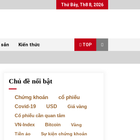
Thứ Bảy, Th8 8, 2026
 sản
Kiến thức
TOP
Chủ đề nổi bật
Top 10 mặt hàng Việt Nam xuất khẩu nhiều
nhất tháng 5/2022
07/06/2022
Chứng khoán
cổ phiếu
Covid-19
USD
Giá vàng
Bất ổn từ các cuộc đấu giá đất ở Thanh Hoá
Cổ phiếu cần quan tâm
31/05/2022
VN-Index
Bitcoin
Vàng
Tiền ảo
Sự kiện chứng khoán
Chứng khoán ngày 30/5/2022: Top 10 cổ