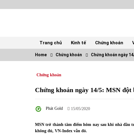
Skip
to
content
Trang chủ
Kinh tế
Chứng khoán
Home
Chứng khoán
Chứng khoán ngày 14/
TOP
Chứng khoán
Top 10 cổ phiếu rẻ nhất TTCK Việt Nam
ngày 5/7/2022
05/07/2022
Chứng khoán ngày 14/5: MSN đột 
Tự doanh ngày 3.6.2022: CTCK mua ròng
Phát Gold
28,7 tỷ đồng
15/05/2020
06/06/2022
MSN trở thành tâm điểm hôm nay sau khi nhà đầu tư 
không đủ, VN-Index vẫn đỏ.
Tiền gửi vào ngân hàng tiếp tục tăng mạnh