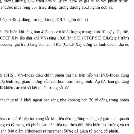
, tương đương 1,82 triệu đơn vị, giảm 32% về giá trị so với phiên trước.
P được mua ròng 537 triệu đồng, tương đương 15,3 nghìn đơn vị.
HB đạt 5,45 tỷ đồng, tương đương 318,1 nghìn đơn vị.
đột biến khi tăng hơn 4 lần so với khối lượng trung bình 10 ngày. Cụ thể,
 (CTCP Xây lắp dầu khí VN) tăng 19,8 lần; SCI (CTCP SCI E&C; giá trần)
naconex; giá trần) tăng 6,1 lần; TKC (CTCP Xây dựng và kinh doanh địa ốc
i (SHS), VN-Index điều chỉnh phiên thứ hai liên tiếp và HNX-Index cũng
khớp lệnh suy giảm nhưng vẫn cao hơn mức trung bình. Áp lực bán gia tăng
ã khiến các chỉ số kết phiên trong sắc đỏ.
hì thực tế là khối ngoại bán ròng nhẹ khoảng hơn 30 tỷ đồng trong phiên
ex có thể sẽ tiếp tục rung lắc khi tiến đến ngưỡng kháng cự gần nhất quanh
g có tỷ trọng cổ phiếu cao nên tiếp tục theo dõi diễn biến thị trường và có
anh 840 điểm (fibonacci retracement 50%) để giảm tỷ trọng cổ phiếu.