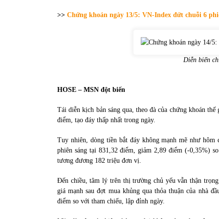
31/05/2022
>>
Chứng khoán ngày 13/5: VN-Index đứt chuỗi 6 phiê
Phân tích giá tiền điện tử sau ngày thị
trường lập kỷ lục vốn hóa
09/11/2021
Diễn biến ch
HOSE – MSN đột biến
Tái diễn kịch bản sáng qua, theo đà của chứng khoán thế 
điểm, tạo đáy thấp nhất trong ngày.
Tuy nhiên, dòng tiền bắt đáy không mạnh mẽ như hôm q
phiên sáng tại 831,32 điểm, giảm 2,89 điểm (-0,35%) so
tương đương 182 triệu đơn vị.
Đến chiều, tâm lý trên thị trường chủ yếu vẫn thận trọ
giá mạnh sau đợt mua khủng qua thỏa thuận của nhà đầ
điểm so với tham chiếu, lập đỉnh ngày.