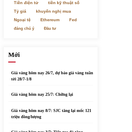
phiếu nổi bật
Tiền điện tử
tiền kỹ thuật số
31/05/2022
Tỷ giá
khuyến nghị mua
Ngoại tệ
Ethereum
Fed
Top 10 xe bán chạy nhất tháng 9/2021
đáng chú ý
Đầu tư
13/10/2021
Mới
Giá vàng hôm nay 26/7, dự báo giá vàng tuần
tới 28/7-1/8
Giá vàng hôm nay 25/7: Chững lại
Giá vàng hôm nay 8/7: SJC tăng lại mốc 121
triệu đồng/lượng