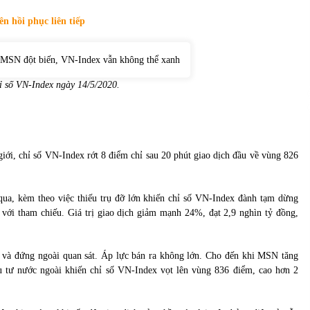
của Vietcombank và Eximbank
31/05/2022
n hồi phục liên tiếp
Chứng khoán ngày 12/10/2021: Top 10 cổ
phiếu nổi bật
13/10/2021
ỉ số VN-Index ngày 14/5/2020.
giới, chỉ số VN-Index rớt 8 điểm chỉ sau 20 phút giao dịch đầu về vùng 826
ua, kèm theo việc thiếu trụ đỡ lớn khiến chỉ số VN-Index đành tạm dừng
 với tham chiếu. Giá trị giao dịch giảm mạnh 24%, đạt 2,9 nghìn tỷ đồng,
ng và đứng ngoài quan sát. Áp lực bán ra không lớn. Cho đến khi MSN tăng
u tư nước ngoài khiến chỉ số VN-Index vọt lên vùng 836 điểm, cao hơn 2