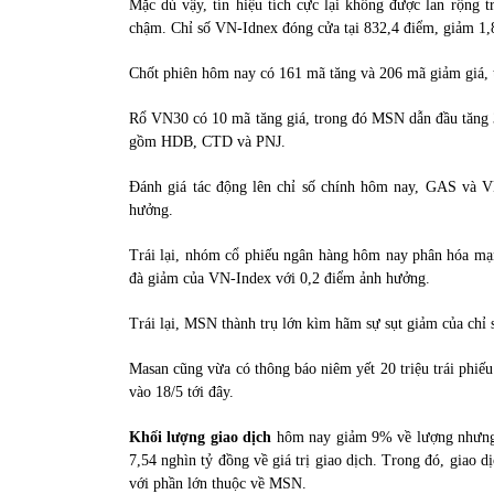
Mặc dù vậy, tín hiệu tích cực lại không được lan rộng tr
chậm. Chỉ số VN-Idnex đóng cửa tại 832,4 điểm, giảm 1,
Chốt phiên hôm nay có 161 mã tăng và 206 mã giảm giá, t
Rổ VN30 có 10 mã tăng giá, trong đó MSN dẫn đầu tăng 
gồm HDB, CTD và PNJ.
Đánh giá tác động lên chỉ số chính hôm nay, GAS và 
hưởng.
Trái lại, nhóm cổ phiếu ngân hàng hôm nay phân hóa mạ
đà giảm của VN-Index với 0,2 điểm ảnh hưởng.
Trái lại, MSN thành trụ lớn kìm hãm sự sụt giảm của chỉ 
Masan cũng vừa có thông báo niêm yết 20 triệu trái phiếu
vào 18/5 tới đây.
Khối lượng giao dịch
hôm nay giảm 9% về lượng nhưng tă
7,54 nghìn tỷ đồng về giá trị giao dịch. Trong đó, giao 
với phần lớn thuộc về MSN.