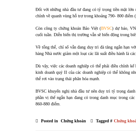
Đối với những nhà đầu tư đang có tỷ trọng tiền mặt lớn n
chỉnh về quanh vùng hỗ trợ trong khoảng 790- 800 điểm (
Còn công ty chứng khoán Bảo Việt (
BVSC
) dự báo, VN
cuối tuần. Diễn biến thị trường vẫn sẽ biến động trong b
Về tổng thể, chỉ số vẫn đang duy trì đà tăng ngắn hạn v
hàng Nhà nước giảm một loạt các lãi suất điều hành là các
Dù vậy, việc các doanh nghiệp có thể phải điều chỉnh k
kinh doanh quý II của các doanh nghiệp có thể không như
thể rơi vào trạng thái phân hóa mạnh.
BVSC khuyến nghị nhà đầu tư nên duy trì tỷ trọng dan
phần vị thế ngắn hạn đang có trong danh mục trong các
860-880 điểm.
Posted in
Chứng khoán
Tagged #
Chứng kho