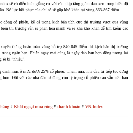
ndex sẽ có diễn biến giằng co với các nhịp tăng giảm đan xen trong biên độ
n. Nỗ lực hồi phục của chỉ số sẽ gặp khó khăn tại vùng 863-867 điểm.
c dòng cổ phiếu, kể cả trong kịch bản tích cực thị trường vượt qua vùng
 biến thị trường vẫn sẽ phân hóa mạnh và sẽ khá khó khăn để tìm kiếm các
ố xuyên thủng hoàn toàn vùng hỗ trợ 840-845 điểm thì kịch bản thị trường
 trong ngắn hạn. Phiên ngay mai cũng là ngày đáo hạn hợp đồng tương lai
 sẽ bị “nhiễu”.
ng danh mục ở mức dưới 25% cổ phiếu. Thêm nữa, nhà đầu tư tiếp tục đứng
ng hơn. Đối với các nhà đầu tư đang còn tỷ trọng cổ phiếu cao vẫn nên bán
 hàng
#
Khối ngoại mua ròng
#
thanh khoản
#
VN-Index