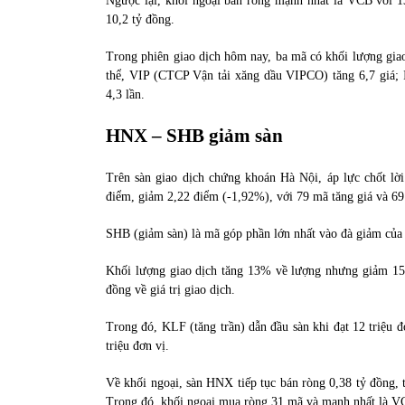
Ngược lại, khối ngoại bán ròng mạnh nhất là VCB với 1
10,2 tỷ đồng.
Trong phiên giao dịch hôm nay, ba mã có khối lượng giao 
thể, VIP (CTCP Vận tải xăng dầu VIPCO) tăng 6,7 giá
4,3 lần.
HNX – SHB giảm sàn
Trên sàn giao dịch chứng khoán Hà Nội, áp lực chốt lời
điểm, giảm 2,22 điểm (-1,92%), với 79 mã tăng giá và 69
SHB (giảm sàn) là mã góp phần lớn nhất vào đà giảm của 
Khối lượng giao dịch tăng 13% về lượng nhưng giảm 15% 
đồng về giá trị giao dịch.
Trong đó, KLF (tăng trần) dẫn đầu sàn khi đạt 12 triệu đ
triệu đơn vị.
Về khối ngoại, sàn HNX tiếp tục bán ròng 0,38 tỷ đồng, 
Trong đó, khối ngoại mua ròng 31 mã và mạnh nhất là VC