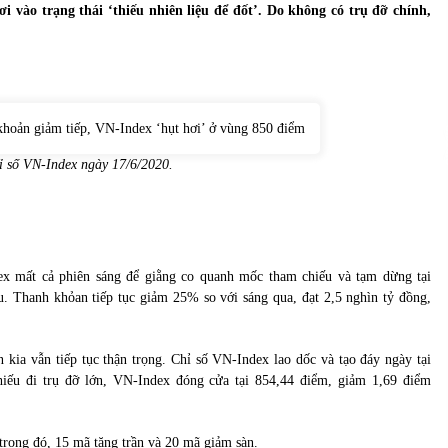
của Vietcombank và Eximbank
 vào trạng thái ‘thiếu nhiên liệu để đốt’. Do không có trụ đỡ chính,
31/05/2022
Chứng khoán ngày 12/10/2021: Top 10 cổ
phiếu nổi bật
13/10/2021
ỉ số VN-Index ngày 17/6/2020.
ex mất cả phiên sáng để giằng co quanh mốc tham chiếu và tạm dừng tại
. Thanh khỏan tiếp tục giảm 25% so với sáng qua, đạt 2,5 nghìn tỷ đồng,
ên kia vẫn tiếp tục thận trọng. Chỉ số VN-Index lao dốc và tạo đáy ngày tại
iếu đi trụ đỡ lớn, VN-Index đóng cửa tại 854,44 điểm, giảm 1,69 điểm
rong đó, 15 mã tăng trần và 20 mã giảm sàn.