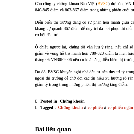
Còn công ty chứng khoán Bảo Việt (
BVSC
) dự báo, VN-I
840-845 điểm và 863-867 điểm trong những phiên cuối tuầ
Diễn biến thị trường đang có sự phân hóa mạnh giữa cá
kháng cự quanh 867 điểm để duy trì đà hồi phục thì diễn
cơ hội đầu tư.
Ở chiều ngược lại, chúng tôi vẫn lưu ý rằng, nếu chỉ s
giảm về vùng hỗ trợ mạnh hơn 780-820 điểm là hiện hữu
tháng 06 VN30F2006 nên có khả năng diễn biến thị trường
Do đó, BVSC khuyến nghị nhà đầu tư nên duy trì tỷ trọ
ngoài thị trường để chờ đợi các tín hiệu xu hướng rõ rà
giảm tỷ trọng trong những phiên thị trường tăng điểm.
Posted in
Chứng khoán
Tagged #
Chứng khoán
#
cổ phiếu
#
cổ phiếu ngân
Bài liên quan