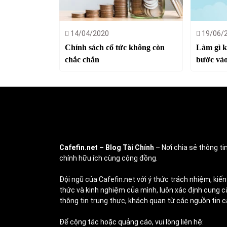
14/04/2020
19/06/
Chính sách cổ tức không còn
Làm gì k
chắc chắn
bước vào
Cafefin.net
– Blog Tài Chính
– Nơi chia sẻ thông tin
chính hữu ích cùng cộng đồng.
Đội ngũ của Cafefin.net với ý thức trách nhiệm, kiến
thức và kinh nghiệm của mình, luôn xác định cung c
thông tin trung thực, khách quan từ các nguồn tin c
Để cộng tác hoặc quảng cáo, vui lòng liên hệ: