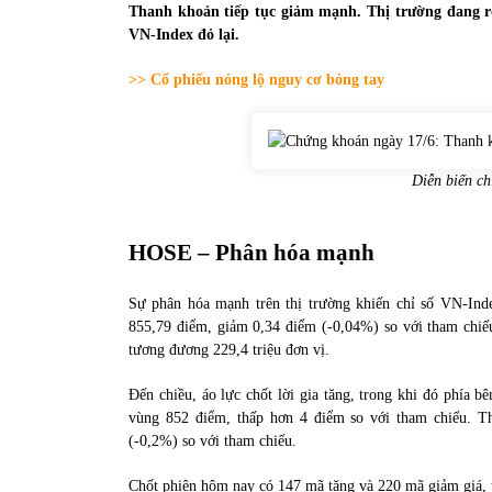
Thanh khoản tiếp tục giảm mạnh. Thị trường đang rơi
31/05/2022
VN-Index đỏ lại.
>> Cổ phiếu nóng lộ nguy cơ bỏng tay
Phân tích giá tiền điện tử sau ngày thị
trường lập kỷ lục vốn hóa
09/11/2021
Diễn biến ch
HOSE – Phân hóa mạnh
Sự phân hóa mạnh trên thị trường khiến chỉ số VN-Ind
855,79 điểm, giảm 0,34 điểm (-0,04%) so với tham chiếu
tương đương 229,4 triệu đơn vị.
Đến chiều, áo lực chốt lời gia tăng, trong khi đó phía b
vùng 852 điểm, thấp hơn 4 điểm so với tham chiếu. Th
(-0,2%) so với tham chiếu.
Chốt phiên hôm nay có 147 mã tăng và 220 mã giảm giá, t