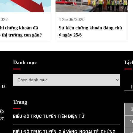
2022
25/06/2020
hi chứng khoán đã
Sự kiện chứng khoán đáng chú
 thị trường con gấu?
ý ngày 25/6
Danh mục
Lịc
Danh
mục
 tài
Trang
ấp
BIỂU ĐỒ TRỰC TUYẾN TIỀN ĐIỆN TỬ
ậy.
1
BIỂU ĐỒ TRỰC TUYẾN: GIÁ VÀNG, NGOẠI TỆ, CHỨNG