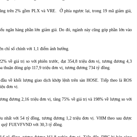
 tăng trên 2% gồm PLX và VRE. Ở phía ngược lại, trong 19 mã giảm giá,
iếu ngân hàng phần lớn giảm giá. Do đó, ngành này cũng góp phần lớn vào
ên chỉ số chính với 1,1 điểm ảnh hưởng.
 về giá trị so với phiên trước, đạt 354,8 triệu đơn vị, tương đương 4,3
hỏa thuận đóng góp 117,9 triệu đơn vị, tương đương 734 tỷ đồng.
 đầu về khối lượng giao dịch khớp lệnh trên sàn HOSE. Tiếp theo là ROS
iệu đơn vị.
tương đương 2,16 triệu đơn vị, tăng 75% về giá trị và 198% về lượng so với
u nhất với 54 tỷ đồng, tương đương 1,2 triệu đơn vị. VHM theo sau được
hỉ quỹ FUEVFVND với 30,3 tỷ đồng.