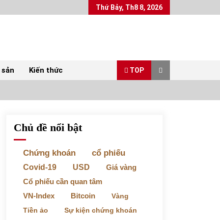
Thứ Bảy, Th8 8, 2026
 sản
Kiến thức
TOP
Chủ đề nổi bật
Top 10 mặt hàng Việt Nam xuất khẩu nhiều
nhất tháng 5/2022
07/06/2022
Chứng khoán
cổ phiếu
Covid-19
USD
Giá vàng
Bất ổn từ các cuộc đấu giá đất ở Thanh Hoá
Cổ phiếu cần quan tâm
31/05/2022
VN-Index
Bitcoin
Vàng
Tiền ảo
Sự kiện chứng khoán
Chứng khoán ngày 30/5/2022: Top 10 cổ