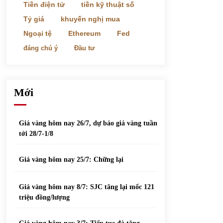
phiếu nổi bật
Tiền điện tử
tiền kỹ thuật số
31/05/2022
Tỷ giá
khuyến nghị mua
Ngoại tệ
Ethereum
Fed
Top 10 xe bán chạy nhất tháng 9/2021
đáng chú ý
Đầu tư
13/10/2021
Mới
Giá vàng hôm nay 26/7, dự báo giá vàng tuần
tới 28/7-1/8
Giá vàng hôm nay 25/7: Chững lại
Giá vàng hôm nay 8/7: SJC tăng lại mốc 121
triệu đồng/lượng