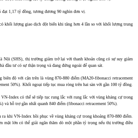
HS đạt 1,17 tỷ đồng, tương đương 90 nghìn đơn vị.
khối lượng giao dịch đột biến khi tăng hơn 4 lần so với khối lượng trung
 Nội (SHS), thị trường giảm trở lại với thanh khoản cũng có sự suy giảm
hà đầu tư có sự thận trọng và đang đứng ngoài để quan sát.
ng biên độ với cận trên là vùng 870-880 điểm (MA20-fibonacci retracement
ment 50%). Khối ngoại tiếp tục mua ròng trên hai sàn với gần 100 tỷ đồng.
 VN-Index có thể sẽ tiếp tục rung lắc với rung lắc với vùng kháng cự trong
 và hỗ trợ gần nhất quanh 840 điểm (fibonacci retracement 50%).
án ra khi VN-Index hồi phục về vùng kháng cự trong khoảng 870-880 điểm.
ền mặt lớn có thể giải ngân thăm dò một phần tỷ trọng nếu thị trường điều