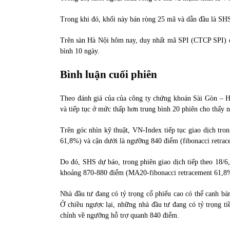
Trong khi đó, khối này bán ròng 25 mã và dẫn đầu là S
Trên sàn Hà Nội hôm nay, duy nhất mã SPI (CTCP SPI) có 
bình 10 ngày.
Bình luận cuối phiên
Theo đánh giá của của công ty chứng khoán Sài Gòn – Hà
và tiếp tục ở mức thấp hơn trung bình 20 phiên cho thấy n
Trên góc nhìn kỹ thuật, VN-Index tiếp tục giao dịch tro
61,8%) và cận dưới là ngưỡng 840 điểm (fibonacci retrace
Do đó, SHS dự báo, trong phiên giao dịch tiếp theo 18/6,
khoảng 870-880 điểm (MA20-fibonacci retracement 61,8%)
Nhà đầu tư đang có tỷ trọng cổ phiếu cao có thể canh b
Ở chiều ngược lại, những nhà đầu tư đang có tỷ trọng ti
chỉnh về ngưỡng hỗ trợ quanh 840 điểm.