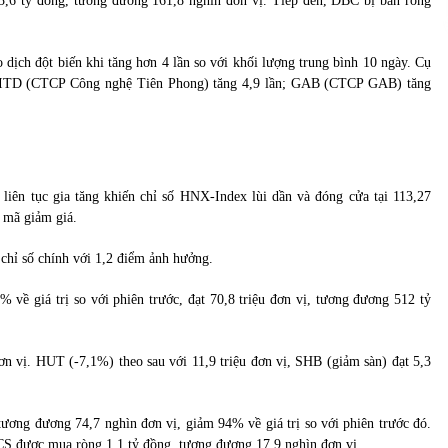
3,6 tỷ đồng, tương đương 161,8 nghìn đơn vị. Tiếp đến, DBC bị bán ròng
dịch đột biến khi tăng hơn 4 lần so với khối lượng trung bình 10 ngày. Cụ
; ITD (CTCP Công nghệ Tiên Phong) tăng 4,9 lần; GAB (CTCP GAB) tăng
 liên tục gia tăng khiến chỉ số HNX-Index lùi dần và đóng cửa tại 113,27
 mã giảm giá.
chỉ số chính với 1,2 điểm ảnh hưởng.
về giá trị so với phiên trước, đạt 70,8 triệu đơn vị, tương đương 512 tỷ
ơn vị. HUT (-7,1%) theo sau với 11,9 triệu đơn vị, SHB (giảm sàn) đạt 5,3
tương đương 74,7 nghìn đơn vị, giảm 94% về giá trị so với phiên trước đó.
S được mua ròng 1,1 tỷ đồng, tương đương 17,9 nghìn đơn vị.