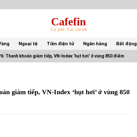
Cafefin
Cà phê Tài chính
Vàng
Ngoại tệ
Tiền điện tử
Ngân hàng
Bất động
6: Thanh khoản giảm tiếp, VN-Index ‘hụt hơi’ ở vùng 850 điểm
Top 10 mặt hàng Việt Nam nhập khẩu nhiều
nhất tháng 5/2022
15/06/2022
ản giảm tiếp, VN-Index ‘hụt hơi’ ở vùng 850
Top 10 tỷ phú giàu nhất thế giới – Bảng xếp
hạng 2022
31/05/2022
S&P Ratings cập nhật xếp hạng tín nhiệm