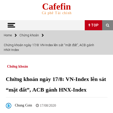
Skip
Cafefin
to
content
Cà phê Tài chính
TOP
Home
Chứng khoán
TOP
Chứng khoán ngày 17/8: VN-Index lên sát “mặt đất”, ACB gánh
HNX-Index
Top 10 cổ phiếu rẻ nhất TTCK Việt Nam ngày 5/7/2022
05/07/2022
Chứng khoán
Top 10 mặt hàng Việt Nam nhập khẩu nhiều nhất tháng
Chứng khoán ngày 17/8: VN-Index lên sát
5/2022
15/06/2022
“mặt đất”, ACB gánh HNX-Index
Top 10 mặt hàng Việt Nam xuất khẩu nhiều nhất tháng
5/2022
Chung Coin
17/08/2020
07/06/2022