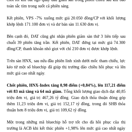
toàn sắc tím trong suốt cả phiên sáng.
Kết phiên, VPS -7% xuống mức giá 20.050 đồng/CP với khối lượng
khớp lệnh 171.100 đơn vị và dư bán sàn 11.630 đơn vị.
Bên cạnh đó, DAT cũng ghi nhận phiên giảm sàn thứ 3 liên tiếp sau
chuỗi 39 phiên tăng trần. Kết phiên, DAT đứng tại mức giá 74.300
đồng/CP, thanh khoản nhỏ giọt với chỉ 210 đơn vị được khớp lệnh.
Trên sàn HNX, sau nửa đầu phiên lình xình dưới mốc tham chiếu, lực
kéo từ một số bluechip đã giúp thị trường đảo chiều hồi phục và lên
mức giá cao nhất ngày.
Chốt phiên, HNX-Index tăng 0,98 điểm (+0,84%), lên 117,21 điểm
với 83 mã tăng và 64 mã giảm.
Tổng khối lượng giao dịch đạt 40,85
triệu đơn vị, giá trị 467,26 tỷ đồng. Giao dịch thỏa thuận đóng góp
thêm 11,23 triệu đơn vị, giá trị 152,17 tỷ đồng, trong đó SHB thỏa
thuận hơn 8 triệu đơn vị, giá trị 109,62 tỷ đồng.
Một trong những mã bluechip hỗ trợ tốt cho đà hồi phục của thị
trường là ACB khi kết thúc phiên +1,98% lên mức giá cao nhất ngày