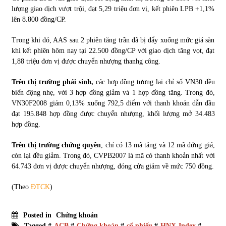
lượng giao dịch vượt trội, đạt 5,29 triệu đơn vị, kết phiên LPB +1,1%
lên 8.800 đồng/CP.
Trong khi đó, AAS sau 2 phiên tăng trần đã bị đẩy xuống mức giá sàn
khi kết phiên hôm nay tại 22.500 đồng/CP với giao dịch tăng vọt, đạt
1,88 triệu đơn vị được chuyển nhượng thanhg công.
Trên thị trường phái sinh,
các hợp đồng tương lai chỉ số VN30 đều
biến động nhẹ, với 3 hợp đồng giảm và 1 hợp đồng tăng. Trong đó,
VN30F2008 giảm 0,13% xuống 792,5 điểm với thanh khoản dẫn đầu
đạt 195.848 hợp đồng được chuyển nhượng, khối lượng mở 34.483
hợp đồng.
Trên thị trường chứng quyền
, chỉ có 13 mã tăng và 12 mã đứng giá,
còn lại đều giảm. Trong đó, CVPB2007 là mã có thanh khoản nhất với
64.743 đơn vị được chuyển nhượng, đóng cửa giảm về mức 750 đồng.
(Theo
ĐTCK
)
Posted in
Chứng khoán
Tagged #
ACB
#
Chứng khoán
#
cổ phiếu
#
HNX-Index
#