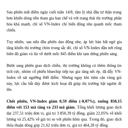
Sau phiên mất điểm ngày cuối tuần 14/8, tâm lý nhà đầu tư thận trọng
Chứng khoán ngày 30/5/2022: Top 10 cổ phiếu nổi bật
hơn khiến dòng tiền tham gia hạn chế và với trạng thái thị trường phân
31/05/2022
hóa khá mạnh, chỉ số VN-Index chỉ biến động nhẹ quanh mốc tham
chiếu.
Phân tích giá tiền điện tử sau ngày thị trường lập kỷ lục
Tuy nhiên, sau nửa đầu phiên dao động nhẹ, áp lực bán bất ngờ gia
vốn hóa
tăng khiến thị trường chìm trong sắc đỏ, chỉ số VN-Index dần nới rộng
09/11/2021
biên độ giảm và lùi về dưới mốc 845 điểm khi tạm dừng phiên sáng.
Chứng khoán ngày 12/10/2021: Top 10 cổ phiếu nổi bật
Bước sang phiên giao dịch chiều, thị trường không có thêm thông tin
13/10/2021
tích cực, nhóm cổ phiếu bluechip tiếp tục gia tăng sức ép, đã đẩy VN-
Index về sát ngưỡng 840 điểm. Nhưng ngay khi tiệm cận vùng giá
này, lực cầu bắt đáy được kích hoạt đã giúp thị trường bật ngược đi
lên.
Top 10 xe bán chạy nhất tháng 9/2021
13/10/2021
Chốt phiên, VN-Index giảm 0,59 điểm (-0,07%), xuống 850,15
điểm với 153 mã tăng và 233 mã giảm.
Tổng khối lượng giao dịch
đạt 237,51 triệu đơn vị, giá trị 3.850,39 tỷ đồng, giảm 22,05% về khối
lượng và 25,42% về giá trị so với phiên hôm qua. Trong đó, giao dịch
thỏa thuận đóng góp 21,62 triệu đơn vị, giá trị 464,28 tỷ đồng.