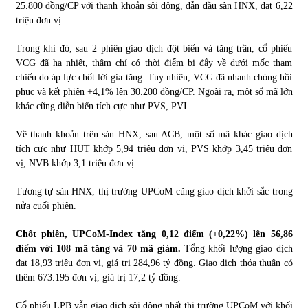
25.800 đồng/CP với thanh khoản sôi động, dẫn đầu sàn HNX, đạt 6,22
triệu đơn vị.
Trong khi đó, sau 2 phiên giao dịch đột biến và tăng trần, cổ phiếu
VCG đã hạ nhiệt, thậm chí có thời điểm bị đẩy về dưới mốc tham
chiếu do áp lực chốt lời gia tăng. Tuy nhiên, VCG đã nhanh chóng hồi
phục và kết phiên +4,1% lên 30.200 đồng/CP. Ngoài ra, một số mã lớn
khác cũng diễn biến tích cực như PVS, PVI…
Về thanh khoản trên sàn HNX, sau ACB, một số mã khác giao dịch
tích cực như HUT khớp 5,94 triệu đơn vị, PVS khớp 3,45 triệu đơn
vị, NVB khớp 3,1 triệu đơn vị…
Tương tự sàn HNX, thị trường UPCoM cũng giao dịch khởi sắc trong
nửa cuối phiên.
Chốt phiên, UPCoM-Index tăng 0,12 điểm (+0,22%) lên 56,86
điểm với 108 mã tăng và 70 mã giảm.
Tổng khối lượng giao dịch
đạt 18,93 triệu đơn vị, giá trị 284,96 tỷ đồng. Giao dịch thỏa thuận có
thêm 673.195 đơn vị, giá trị 17,2 tỷ đồng.
Cổ phiếu LPB vẫn giao dịch sôi động nhất thị trường UPCoM với khối