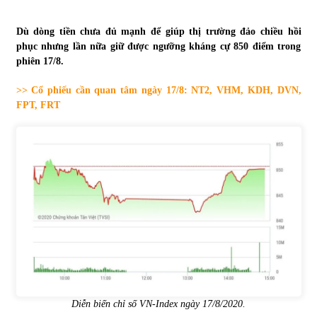
Tự doanh ngày 3.6.2022: CTCK mua ròng 28,7 tỷ đồng
Dù dòng tiền chưa đủ mạnh để giúp thị trường đảo chiều hồi
06/06/2022
phục nhưng lần nữa giữ được ngưỡng kháng cự 850 điểm trong
phiên 17/8.
>> Cổ phiếu cần quan tâm ngày 17/8: NT2, VHM, KDH, DVN,
Top 10 tỷ phú giàu nhất thế giới – Bảng xếp hạng 2022
FPT, FRT
31/05/2022
Bất ổn từ các cuộc đấu giá đất ở Thanh Hoá
31/05/2022
Tiền gửi vào ngân hàng tiếp tục tăng mạnh
31/05/2022
S&P Ratings cập nhật xếp hạng tín nhiệm của
Vietcombank và Eximbank
Diễn biến chỉ số VN-Index ngày 17/8/2020.
31/05/2022