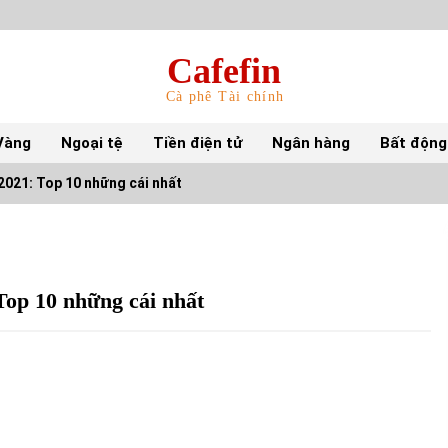
Cafefin
Cà phê Tài chính
Vàng
Ngoại tệ
Tiền điện tử
Ngân hàng
Bất động
2021: Top 10 những cái nhất
Top 10 mặt hàng Việt Nam nhập khẩu nhiều
nhất tháng 5/2022
15/06/2022
Top 10 những cái nhất
Top 10 tỷ phú giàu nhất thế giới – Bảng xếp
hạng 2022
31/05/2022
S&P Ratings cập nhật xếp hạng tín nhiệm