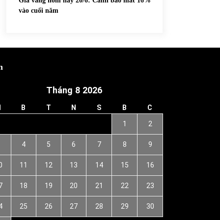
Giá vàng hôm nay 20/6: Cảnh báo mất 16%
vào cuối năm
h
Tháng 8 2026
H
B
T
N
S
B
C
1
2
3
4
5
6
7
8
9
0
11
12
13
14
15
16
7
18
19
20
21
22
23
4
25
26
27
28
29
30