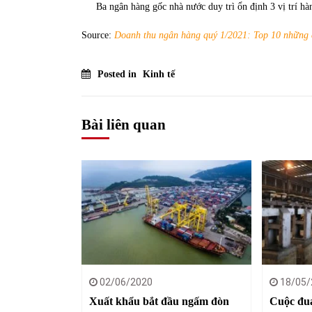
Ba ngân hàng gốc nhà nước duy trì ổn định 3 vị trí 
31/05/2022
Source:
Doanh thu ngân hàng quý 1/2021: Top 10 những 
Phân tích giá tiền điện tử sau ngày thị
trường lập kỷ lục vốn hóa
Posted in
Kinh tế
09/11/2021
Bài liên quan
02/06/2020
18/05/
Xuất khẩu bắt đầu ngấm đòn
Cuộc đua