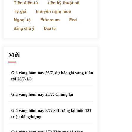
phiếu nổi bật
Tiền điện tử
tiền kỹ thuật số
31/05/2022
Tỷ giá
khuyến nghị mua
Ngoại tệ
Ethereum
Fed
Top 10 xe bán chạy nhất tháng 9/2021
đáng chú ý
Đầu tư
13/10/2021
Mới
Giá vàng hôm nay 26/7, dự báo giá vàng tuần
tới 28/7-1/8
Giá vàng hôm nay 25/7: Chững lại
Giá vàng hôm nay 8/7: SJC tăng lại mốc 121
triệu đồng/lượng