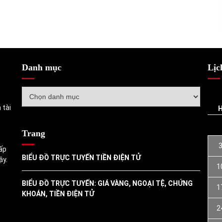
Danh mục
Lịc
Danh
mục
 tài
Trang
ấp
BIỂU ĐỒ TRỰC TUYẾN TIỀN ĐIỆN TỬ
ậy.
1
BIỂU ĐỒ TRỰC TUYẾN: GIÁ VÀNG, NGOẠI TỆ, CHỨNG
1
KHOÁN, TIỀN ĐIỆN TỬ
2