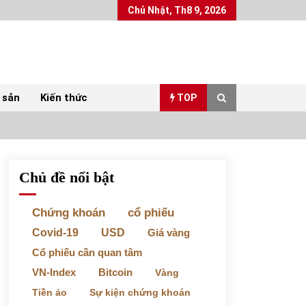
Chủ Nhật, Th8 9, 2026
 sản
Kiến thức
TOP
Chủ đề nổi bật
Top 10 mặt hàng Việt Nam xuất khẩu nhiều
nhất tháng 5/2022
07/06/2022
Chứng khoán
cổ phiếu
Covid-19
USD
Giá vàng
Bất ổn từ các cuộc đấu giá đất ở Thanh Hoá
Cổ phiếu cần quan tâm
31/05/2022
VN-Index
Bitcoin
Vàng
Tiền ảo
Sự kiện chứng khoán
Chứng khoán ngày 30/5/2022: Top 10 cổ