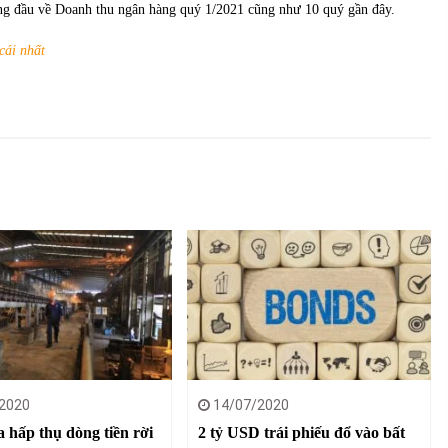
của Vietcombank và Eximbank
hàng đầu về Doanh thu ngân hàng quý 1/2021 cũng như 10 quý gần đây.
31/05/2022
cái nhất
Chứng khoán ngày 12/10/2021: Top 10 cổ
phiếu nổi bật
13/10/2021
2020
14/07/2020
 hấp thụ dòng tiền rời
2 tỷ USD trái phiếu đổ vào bất