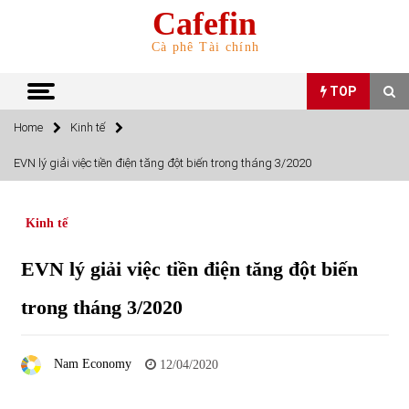
Skip
Cafefin
to
content
Cà phê Tài chính
TOP
Home
Kinh tế
TOP
EVN lý giải việc tiền điện tăng đột biến trong tháng 3/2020
Top 10 cổ phiếu rẻ nhất TTCK Việt Nam ngày 5/7/2022
05/07/2022
Kinh tế
EVN lý giải việc tiền điện tăng đột biến
Top 10 mặt hàng Việt Nam nhập khẩu nhiều nhất tháng
5/2022
trong tháng 3/2020
15/06/2022
Top 10 mặt hàng Việt Nam xuất khẩu nhiều nhất tháng
Nam Economy
12/04/2020
5/2022
07/06/2022