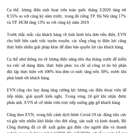
Cụ thể, lượng điện sinh hoạt trên toàn quốc tháng 3/2020 tăng tới
Chứng khoán ngày 30/5/2022: Top 10 cổ phiếu nổi bật
8,55% so với cùng kỳ năm trước, trong đó riêng TP. Hà Nội tăng 17%
31/05/2022
và TP. HCM tăng 13% so với cùng kỳ năm 2019.
Trước thắc mắc của khách hàng về tình hình hóa đơn tiền điện, EVN
Phân tích giá tiền điện tử sau ngày thị trường lập kỷ lục
cho biết bên cạnh việc tuyên truyền, các tổng công ty điện lực cũng
vốn hóa
thực hiện nhiều giải pháp khác để đảm bảo quyền lợi của khách hàng.
09/11/2021
Cụ thể như thông tin về lượng điện năng tiêu thụ tháng trước để kiểm
tra việc sử dụng điện, thực hiện phúc tra chỉ số công tơ do bộ phận
Chứng khoán ngày 12/10/2021: Top 10 cổ phiếu nổi bật
độc lập thực hiện với 100% hóa đơn có mức tăng trên 30%, trước khi
13/10/2021
phát hành tới khách hàng.
EVN cũng cho hay đang tăng cường lực lượng các điện thoại viên để
Top 10 xe bán chạy nhất tháng 9/2021
tiếp nhận, giải quyết kiến nghị. Trong vòng 24 giờ khi nhận được
13/10/2021
phản ánh, EVN sẽ cử nhân viên trực tiếp xuống gặp gỡ khách hàng.
Cũng theo EVN, trong bối cảnh dịch bệnh Covid-19 tác động tiêu cực
và gây nên nhiều khó khăn cho đời sống, sản xuất và kinh doanh, Bộ
Công thương đã có đề xuất giảm giá điện cho người dân và doanh