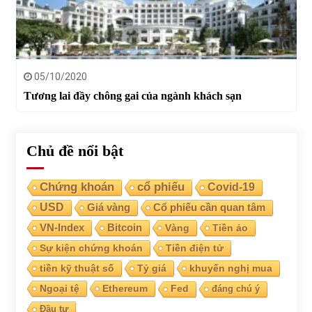
05/10/2020
Tương lai đầy chông gai của ngành khách sạn
Chủ đề nổi bật
Chứng khoán
cổ phiếu
Covid-19
USD
Giá vàng
Cổ phiếu cần quan tâm
VN-Index
Bitcoin
Vàng
Tiền ảo
Sự kiện chứng khoán
Tiền điện tử
tiền kỹ thuật số
Tỷ giá
khuyến nghị mua
Ngoại tệ
Ethereum
Fed
đáng chú ý
Đầu tư