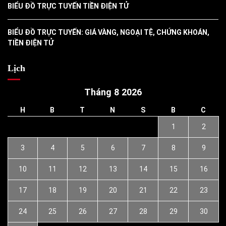
BIỂU ĐỒ TRỰC TUYẾN TIỀN ĐIỆN TỬ
BIỂU ĐỒ TRỰC TUYẾN: GIÁ VÀNG, NGOẠI TỆ, CHỨNG KHOÁN,
TIỀN ĐIỆN TỬ
Lịch
Tháng 8 2026
H
B
T
N
S
B
C
1
2
3
4
5
6
7
8
9
10
11
12
13
14
15
16
17
18
19
20
21
22
23
24
25
26
27
28
29
30