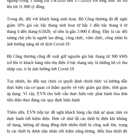
nghiệp trong 3 tháng (từ 1/4/2020 đến 1/7/2020) với tổng mức hỗ trợ
lên tới 11.000 tỷ đồng.
Trong đó, đối với khách hàng sinh hoạt, Bộ Công thương đã đề nghị
giảm 10% giá các bậc thang sinh hoạt từ bậc 1 đến bậc thang 4 từ
tháng 4 đến tháng 6/2020, số tiền là gần 3.000 tỉ đồng. Đây là các đối
tượng chủ yếu là người lao động, công chức, viên chức, công nhân bị
ảnh hưởng nặng nề từ dịch Covid-19.
Bộ Công thương cũng đề xuất giữ nguyên giá bậc thang từ 300 kWh
trở lên vì khách hàng tiêu thụ điện ở bậc thang này là những hộ có thu
nhập cao, ít bị ảnh hưởng bởi Covid-19.
Tuy nhiên, do đến nay chưa có quyết định chính thức và hướng dẫn
thực hiện của cơ quan có thẩm quyền về việc giảm giá điện, thời gian
áp dụng. Vì vậy, EVN cho biết vẫn thực hiện việc phát hành hóa đơn
tiền điện theo đúng các quy định hiện hành.
Thêm nữa, EVN tiếp tục đề nghị khách hàng cần thật sự quan tâm và
thực hành tiết kiệm điện. Đơn cử như tắt các thiết bị điện khi không
sử dụng, không sử dụng đồng thời nhiều thiết bị công suất lớn, trang
bị các thiết bị được dán nhãn tiết kiệm năng lượng, điều hòa nhiệt độ