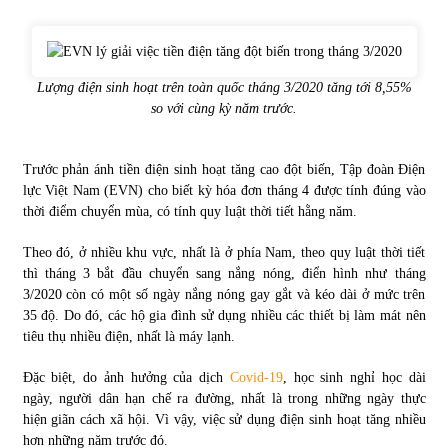
Tự doanh ngày 3.6.2022: CTCK mua ròng 28,7 tỷ đồng
06/06/2022
Lượng điện sinh hoạt trên toàn quốc tháng 3/2020 tăng tới 8,55%
so với cùng kỳ năm trước.
Top 10 tỷ phú giàu nhất thế giới – Bảng xếp hạng 2022
31/05/2022
Trước phản ánh tiền điện sinh hoạt tăng cao đột biến, Tập đoàn Điện
lực Việt Nam (EVN) cho biết kỳ hóa đơn tháng 4 được tính đúng vào
thời điểm chuyển mùa, có tính quy luật thời tiết hằng năm.
Bất ổn từ các cuộc đấu giá đất ở Thanh Hoá
31/05/2022
Theo đó, ở nhiều khu vực, nhất là ở phía Nam, theo quy luật thời tiết
thì tháng 3 bắt đầu chuyển sang nắng nóng, điển hình như tháng
3/2020 còn có một số ngày nắng nóng gay gắt và kéo dài ở mức trên
Tiền gửi vào ngân hàng tiếp tục tăng mạnh
35 độ. Do đó, các hộ gia đình sử dụng nhiều các thiết bị làm mát nên
31/05/2022
tiêu thụ nhiều điện, nhất là máy lạnh.
Đặc biệt, do ảnh hưởng của dịch
Covid-19
, học sinh nghỉ học dài
ngày, người dân hạn chế ra đường, nhất là trong những ngày thực
S&P Ratings cập nhật xếp hạng tín nhiệm của
Vietcombank và Eximbank
hiện giãn cách xã hội. Vì vậy, việc sử dụng điện sinh hoạt tăng nhiều
31/05/2022
hơn những năm trước đó.