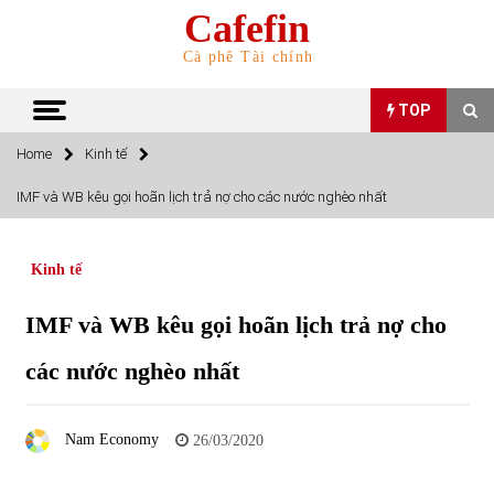
Skip
Cafefin
to
content
Cà phê Tài chính
TOP
Home
Kinh tế
TOP
IMF và WB kêu gọi hoãn lịch trả nợ cho các nước nghèo nhất
Top 10 cổ phiếu rẻ nhất TTCK Việt Nam ngày 5/7/2022
05/07/2022
Kinh tế
IMF và WB kêu gọi hoãn lịch trả nợ cho
Top 10 mặt hàng Việt Nam nhập khẩu nhiều nhất tháng
5/2022
các nước nghèo nhất
15/06/2022
Top 10 mặt hàng Việt Nam xuất khẩu nhiều nhất tháng
Nam Economy
26/03/2020
5/2022
07/06/2022