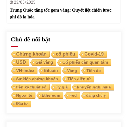
23/05/2025
Trung Quốc tăng tốc gom vàng: Quyết liệt chiến lược
phi đô la hóa
Chủ đề nổi bật
Chứng khoán
cổ phiếu
Covid-19
USD
Giá vàng
Cổ phiếu cần quan tâm
VN-Index
Bitcoin
Vàng
Tiền ảo
Sự kiện chứng khoán
Tiền điện tử
tiền kỹ thuật số
Tỷ giá
khuyến nghị mua
Ngoại tệ
Ethereum
Fed
đáng chú ý
Đầu tư