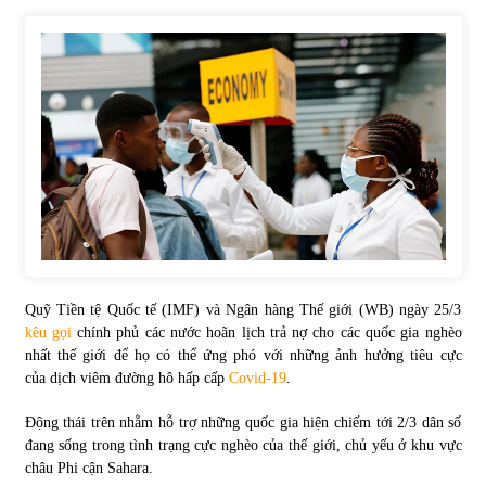
Tự doanh ngày 3.6.2022: CTCK mua ròng 28,7 tỷ đồng
06/06/2022
Top 10 tỷ phú giàu nhất thế giới – Bảng xếp hạng 2022
31/05/2022
Bất ổn từ các cuộc đấu giá đất ở Thanh Hoá
31/05/2022
Quỹ Tiền tệ Quốc tế (IMF) và Ngân hàng Thế giới (WB) ngày 25/3
kêu gọi
chính phủ các nước hoãn lịch trả nợ cho các quốc gia nghèo
Tiền gửi vào ngân hàng tiếp tục tăng mạnh
nhất thế giới để họ có thể ứng phó với những ảnh hưởng tiêu cực
31/05/2022
của dịch viêm đường hô hấp cấp
Covid-19
.
Động thái trên nhằm hỗ trợ những quốc gia hiện chiếm tới 2/3 dân số
S&P Ratings cập nhật xếp hạng tín nhiệm của
đang sống trong tình trạng cực nghèo của thế giới, chủ yếu ở khu vực
Vietcombank và Eximbank
châu Phi cận Sahara.
31/05/2022