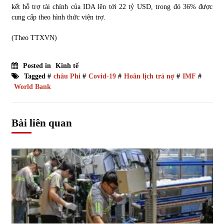
kết hỗ trợ tài chính của IDA lên tới 22 tỷ USD, trong đó 36% được
cung cấp theo hình thức viện trợ.
(Theo TTXVN)
Posted in
Kinh tế
Tagged #
châu Phi
#
Covid-19
#
Hoãn lịch trả nợ
#
IMF
#
World Bank
Bài liên quan