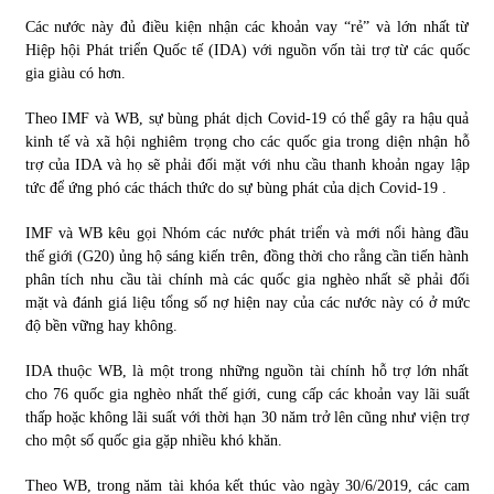
Các nước này đủ điều kiện nhận các khoản vay “rẻ” và lớn nhất từ
Chứng khoán ngày 30/5/2022: Top 10 cổ phiếu nổi bật
Hiệp hội Phát triển Quốc tế (IDA) với nguồn vốn tài trợ từ các quốc
31/05/2022
gia giàu có hơn.
Theo IMF và WB, sự bùng phát dịch Covid-19 có thể gây ra hậu quả
kinh tế và xã hội nghiêm trọng cho các quốc gia trong diện nhận hỗ
Phân tích giá tiền điện tử sau ngày thị trường lập kỷ lục
trợ của IDA và họ sẽ phải đối mặt với nhu cầu thanh khoản ngay lập
vốn hóa
tức để ứng phó các thách thức do sự bùng phát của dịch Covid-19 .
09/11/2021
IMF và WB kêu gọi Nhóm các nước phát triển và mới nổi hàng đầu
Chứng khoán ngày 12/10/2021: Top 10 cổ phiếu nổi bật
thế giới (G20) ủng hộ sáng kiến trên, đồng thời cho rằng cần tiến hành
13/10/2021
phân tích nhu cầu tài chính mà các quốc gia nghèo nhất sẽ phải đối
mặt và đánh giá liệu tổng số nợ hiện nay của các nước này có ở mức
độ bền vững hay không.
Top 10 xe bán chạy nhất tháng 9/2021
IDA thuộc WB, là một trong những nguồn tài chính hỗ trợ lớn nhất
13/10/2021
cho 76 quốc gia nghèo nhất thế giới, cung cấp các khoản vay lãi suất
thấp hoặc không lãi suất với thời hạn 30 năm trở lên cũng như viện trợ
cho một số quốc gia gặp nhiều khó khăn.
Theo WB, trong năm tài khóa kết thúc vào ngày 30/6/2019, các cam