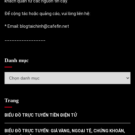
khách quan từ các nguồn tin cậy.
Để cộng tác hoặc quảng cáo, vui lòng liên hệ:
* Email: blogtaichinh@cafefin.net
_________________
Danh mục
Danh
mục
Trang
BIỂU ĐỒ TRỰC TUYẾN TIỀN ĐIỆN TỬ
BIỂU ĐỒ TRỰC TUYẾN: GIÁ VÀNG, NGOẠI TỆ, CHỨNG KHOÁN,