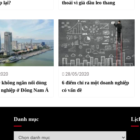
p lại?
thoái vì giá dầu leo thang
2020
28/05/2020
 không ngăn nổi dòng
6 điểm chỉ ra một doanh nghiệp
i nghiệp ở Đông Nam Á
có vấn đề
Danh mục
Lịc
Danh