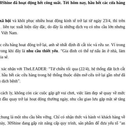
của Vietcombank và Eximbank
a 30Shine đã hoạt động hết công suất. Tới hôm nay, hầu hết các cửa hàng
31/05/2022
xã hội
và khôi phục nhiều hoạt động kinh tế trở lại từ ngày 23/4, thì trên
Chứng khoán ngày 12/10/2021: Top 10 cổ
 liên tục xuất hiện dày đặc, do đây là những dịch vụ có nhu cầu lớn nhưng
phiếu nổi bật
i Việt Nam.
13/10/2021
ửa hàng hoạt động trở lại, anh sẽ nhất định đi cắt tóc và rửa xe. Vì trong
trong khi đây là
nhu cầu thiết yếu
. “Gia đình có thể tự nấu ăn ở nhà, làm
ia sẻ.
xác nhận với TheLEADER: “Từ chiều tối qua (22/4), hệ thống đặt lịch cắt
 hầu hết các cửa hàng trong hệ thống thuộc diện mở cửa trở lại gần như đã
u dịch bệnh”.
 cách ly, không còn các cuộc gặp gỡ vui chơi, việc làm đẹp sẽ quay về mức
ắt đầu quay trở lại hoạt động thường ngày, nhu cầu giao lưu gặp mặt sẽ tăng
 chung là một nhu cầu bền vững. Chỉ có nhận thức và hành vi khách hàng về
này, 30Shine đang gấp rút nâng cấp quy trình, sản phẩm để đưa yếu tố “an