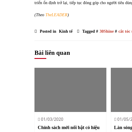
triển ổn định trở lại, tiếp tục đóng góp cho người tiêu dùn
(Theo
TheLEADER
)
Posted in
Kinh tế
Tagged #
30Shine
#
cắt tóc
Bài liên quan
01/03/2020
01/05/
Chính sách mới nổi bật có hiệu
Làn sóng