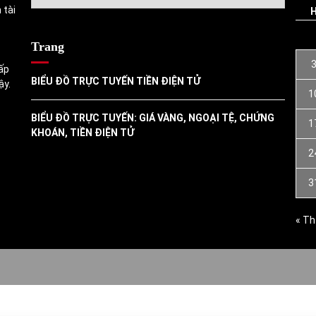
mục
 tài
Trang
ấp
BIỂU ĐỒ TRỰC TUYẾN TIỀN ĐIỆN TỬ
ậy.
1
BIỂU ĐỒ TRỰC TUYẾN: GIÁ VÀNG, NGOẠI TỆ, CHỨNG
1
KHOÁN, TIỀN ĐIỆN TỬ
2
3
« Th