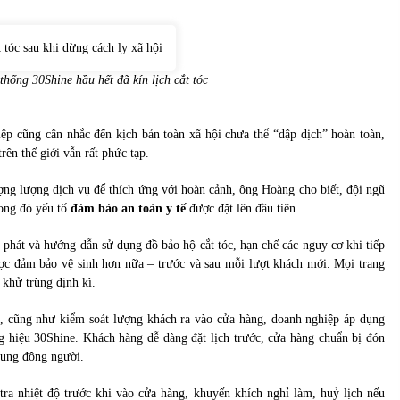
thống 30Shine hầu hết đã kín lịch cắt tóc
ệp cũng cân nhắc đến kịch bản toàn xã hội chưa thể “dập dịch” hoàn toàn,
rên thế giới vẫn rất phức tạp.
ợng lượng dịch vụ để thích ứng với hoàn cảnh, ông Hoàng cho biết, đội ngũ
rong đó yếu tố
đảm bảo an toàn y tế
được đặt lên đầu tiên.
c phát và hướng dẫn sử dụng đồ bảo hộ cắt tóc, hạn chế các nguy cơ khi tiếp
ược đảm bảo vệ sinh hơn nữa – trước và sau mỗi lượt khách mới. Mọi trang
c khử trùng định kì.
c, cũng như kiểm soát lượng khách ra vào cửa hàng, doanh nghiệp áp dụng
 hiệu 30Shine. Khách hàng dễ dàng đặt lịch trước, cửa hàng chuẩn bị đón
trung đông người.
ra nhiệt độ trước khi vào cửa hàng, khuyến khích nghỉ làm, huỷ lịch nếu