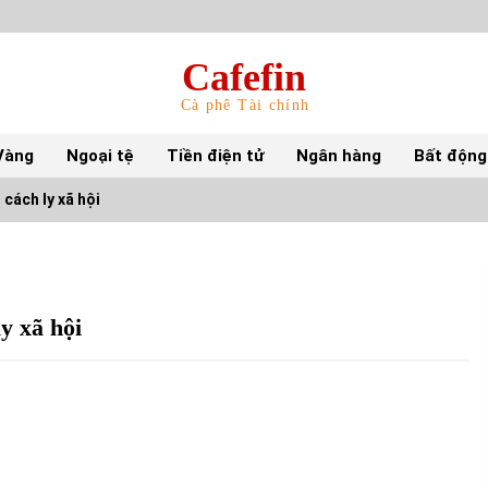
Cafefin
Cà phê Tài chính
Vàng
Ngoại tệ
Tiền điện tử
Ngân hàng
Bất động
 cách ly xã hội
Top 10 mặt hàng Việt Nam nhập khẩu nhiều
nhất tháng 5/2022
15/06/2022
ly xã hội
Top 10 tỷ phú giàu nhất thế giới – Bảng xếp
hạng 2022
31/05/2022
S&P Ratings cập nhật xếp hạng tín nhiệm