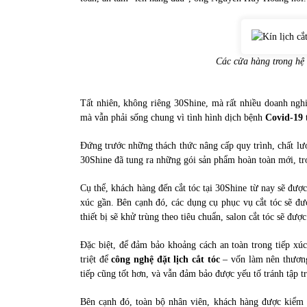
Các cửa hàng trong hệ 
Tất nhiên, không riêng 30Shine, mà rất nhiều doanh nghi
mà vẫn phải sống chung vì tình hình dịch bệnh
Covid-19
t
Đứng trước những thách thức nâng cấp quy trình, chất lư
30Shine đã tung ra những gói sản phẩm hoàn toàn mới, t
Cụ thể, khách hàng đến cắt tóc tại 30Shine từ nay sẽ đượ
xúc gần. Bên cạnh đó, các dụng cụ phục vụ cắt tóc sẽ đ
thiết bị sẽ khử trùng theo tiêu chuẩn, salon cắt tóc sẽ đượ
Đặc biệt, để đảm bảo khoảng cách an toàn trong tiếp xú
triệt để
công nghệ đặt lịch cắt tóc
– vốn làm nên thương
tiếp cũng tốt hơn, và vẫn đảm bảo được yếu tố tránh tập 
Bên cạnh đó, toàn bộ nhân viên, khách hàng được kiểm t