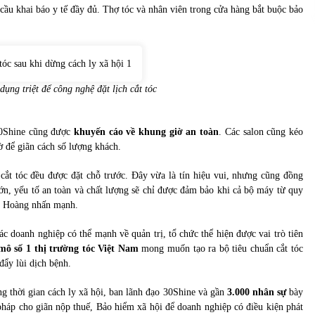
cầu khai báo y tế đầy đủ. Thợ tóc và nhân viên trong cửa hàng bắt buộc bảo
ụng triệt để công nghệ đặt lịch cắt tóc
 30Shine cũng được
khuyến cáo về khung giờ an toàn
. Các salon cũng kéo
ờ để giãn cách số lượng khách.
 cắt tóc đều được đặt chỗ trước. Đây vừa là tín hiệu vui, nhưng cũng đồng
lớn, yếu tố an toàn và chất lượng sẽ chỉ được đảm bảo khi cả bộ máy từ quy
ng Hoàng nhấn mạnh.
các doanh nghiệp có thể mạnh về quản trị, tổ chức thể hiện được vai trò tiên
mô số 1 thị trường tóc Việt Nam
mong muốn tạo ra bộ tiêu chuẩn cắt tóc
đẩy lùi dịch bệnh.
ng thời gian cách ly xã hội, ban lãnh đạo 30Shine và gần
3.000 nhân sự
bày
háp cho giãn nộp thuế, Bảo hiểm xã hội để doanh nghiệp có điều kiện phát