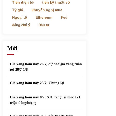
phiếu nổi bật
Tiền điện tử
tiền kỹ thuật số
31/05/2022
Tỷ giá
khuyến nghị mua
Ngoại tệ
Ethereum
Fed
Top 10 xe bán chạy nhất tháng 9/2021
đáng chú ý
Đầu tư
13/10/2021
Mới
Giá vàng hôm nay 26/7, dự báo giá vàng tuần
tới 28/7-1/8
Giá vàng hôm nay 25/7: Chững lại
Giá vàng hôm nay 8/7: SJC tăng lại mốc 121
triệu đồng/lượng