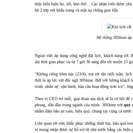
thấy biểu hiện ho, sốt, khó thở… Các nhân viên được yêu 
hộ 2 lớp với khẩu trang và mặt nạ chống giọt bắn.
Hệ thống 30Shine áp d
Ngoài việc áp dụng công nghệ đặt lịch, khách hàng tới
dài thời gian phục vụ từ 7 giờ 30 sáng đến tối muộn 23 gi
“Không riêng hôm nay (23/4), mà tới tận cuối tuần, lịch
thời là áp lực với đội ngũ 30Shine. Bởi với lượng khách 
trình, nhân sự, vận hành, hậu cần hoạt động trơn tru”, ô
Theo vị CEO trẻ tuổi, giai đoạn sau dịch sẽ là cơ hội để 
phong, dẫn đầu trong ngành của mình. 30Shine với
quy 
nhằm đảm bảo an toàn, hiệu quả, chung tay cùng cả nước 
Liên quan tới việc khắc phục những thiệt hại, hậu quả tro
tỏ mong nhận được sự hỗ trợ từ nhà nước bằng các biện p