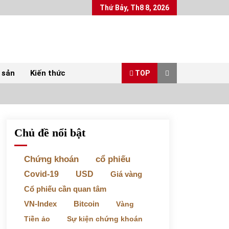
Thứ Bảy, Th8 8, 2026
 sản
Kiến thức
TOP
Chủ đề nổi bật
Top 10 mặt hàng Việt Nam xuất khẩu nhiều
nhất tháng 5/2022
07/06/2022
Chứng khoán
cổ phiếu
Covid-19
USD
Giá vàng
Bất ổn từ các cuộc đấu giá đất ở Thanh Hoá
Cổ phiếu cần quan tâm
31/05/2022
VN-Index
Bitcoin
Vàng
Tiền ảo
Sự kiện chứng khoán
Chứng khoán ngày 30/5/2022: Top 10 cổ