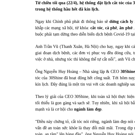
Từ chiều tối qua (22/4), hệ thống đặt lịch cắt tóc củ
31/05/2022
trong hệ thống hầu hết đã kín lịch.
Ngay khi Chính phủ phát đi thông báo sẽ
dừng cách ly 
Phân tích giá tiền điện tử sau ngày thị
khắp các mạng xã hội, từ khóa:
cắt tóc
,
cà phê
,
ăn phở
…
trường lập kỷ lục vốn hóa
buộc phải tạm dừng theo diễn biến dịch bệnh Covid-19 tạ
09/11/2021
Anh Trần Vũ (Thanh Xuân, Hà Nội) cho hay, ngay khi các c
giai đoạn dịch bệnh, các đơn vị phục vụ đều đóng cửa, 
việc ở nhà, nhưng tóc thì không thể tự cắt nổi”, anh Vũ ch
Ông Nguyễn Huy Hoàng – Nhà sáng lập & CEO
30Shine
tóc của 30Shine đã hoạt động hết công suất. Tới hôm nay,
kín lịch. Đây đúng là một tin vui với các doanh nghiệp sa
Theo lý giải của CEO 30Shine, khi toàn xã hội thực hiện
tối thiểu là gọn gàng và sạch sẽ. Tuy nhiên, khi xã hội b
mạnh và là cơ hội cho
ngành làm đẹp
.
“Điều này chứng tỏ, cắt tóc nói riêng, ngành làm đẹp nói
vấn đề an toàn sức khỏe là thay đổi mãi mãi. Trong dịp 
toàn, an tâm” lên hàng đầu”, ông Nguyễn Huy Hoàng nói.