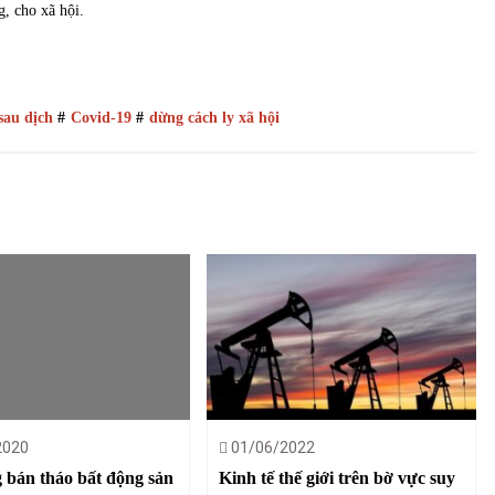
g, cho xã hội.
 sau dịch
#
Covid-19
#
dừng cách ly xã hội
2020
01/06/2022
 bán tháo bất động sản
Kinh tế thế giới trên bờ vực suy