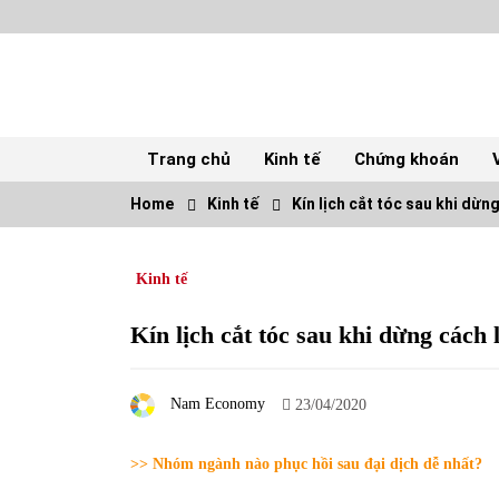
Skip
to
content
Trang chủ
Kinh tế
Chứng khoán
Home
Kinh tế
Kín lịch cắt tóc sau khi dừng
TOP
Kinh tế
Top 10 cổ phiếu rẻ nhất TTCK Việt Nam
ngày 5/7/2022
05/07/2022
Kín lịch cắt tóc sau khi dừng cách 
Tự doanh ngày 3.6.2022: CTCK mua ròng
Nam Economy
28,7 tỷ đồng
23/04/2020
06/06/2022
>> Nhóm ngành nào phục hồi sau đại dịch dễ nhất?
Tiền gửi vào ngân hàng tiếp tục tăng mạnh