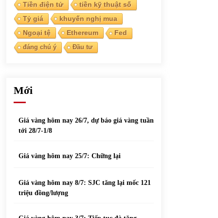
phiếu nổi bật
Tiền điện tử
tiền kỹ thuật số
31/05/2022
Tỷ giá
khuyến nghị mua
Ngoại tệ
Ethereum
Fed
Top 10 xe bán chạy nhất tháng 9/2021
đáng chú ý
Đầu tư
13/10/2021
Mới
Giá vàng hôm nay 26/7, dự báo giá vàng tuần
tới 28/7-1/8
Giá vàng hôm nay 25/7: Chững lại
Giá vàng hôm nay 8/7: SJC tăng lại mốc 121
triệu đồng/lượng