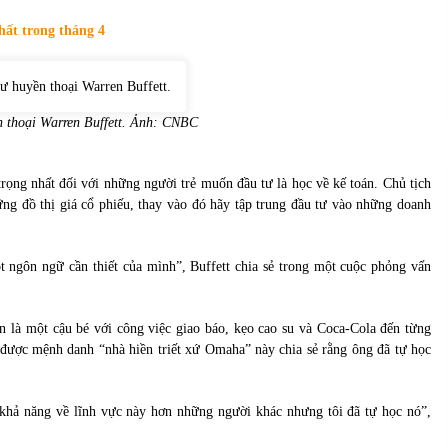
của Vietcombank và Eximbank
31/05/2022
hất trong tháng 4
Chứng khoán ngày 12/10/2021: Top 10 cổ
phiếu nổi bật
13/10/2021
n thoại Warren Buffett. Ảnh: CNBC
rọng nhất đối với những người trẻ muốn đầu tư là học về kế toán. Chủ tịch
g đồ thị giá cổ phiếu, thay vào đó hãy tập trung đầu tư vào những doanh
t ngôn ngữ cần thiết của mình”, Buffett chia sẻ trong một cuộc phỏng vấn
òn là một cậu bé với công việc giao báo, kẹo cao su và Coca-Cola đến từng
 được mệnh danh “nhà hiền triết xứ Omaha” này chia sẻ rằng ông đã tự học
 khả năng về lĩnh vực này hơn những người khác nhưng tôi đã tự học nó”,