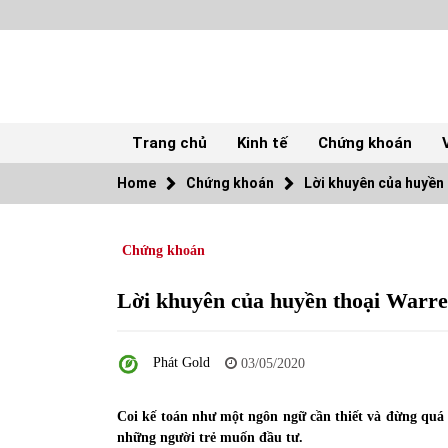
Skip
to
content
Trang chủ
Kinh tế
Chứng khoán
Home
Chứng khoán
Lời khuyên của huyền 
TOP
Chứng khoán
Top 10 cổ phiếu rẻ nhất TTCK Việt Nam
ngày 5/7/2022
05/07/2022
Lời khuyên của huyền thoại Warren
Tự doanh ngày 3.6.2022: CTCK mua ròng
Phát Gold
28,7 tỷ đồng
03/05/2020
06/06/2022
Coi kế toán như một ngôn ngữ cần thiết và đừng quá đ
những người trẻ muốn đầu tư.
Tiền gửi vào ngân hàng tiếp tục tăng mạnh