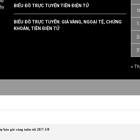
ấp
BIỂU ĐỒ TRỰC TUYẾN TIỀN ĐIỆN TỬ
ậy.
1
BIỂU ĐỒ TRỰC TUYẾN: GIÁ VÀNG, NGOẠI TỆ, CHỨNG
1
KHOÁN, TIỀN ĐIỆN TỬ
2
3
« Th
ự báo giá vàng tuần tới 28/7-1/8
id-19
Kinh tế
Kiến thức
Kiến thức chứng khoán
Kiến 