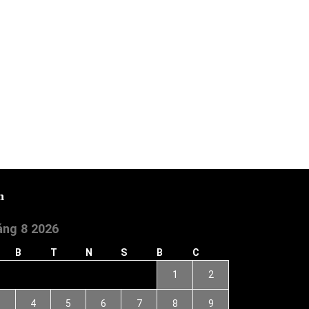
h
ng 8 2026
B
T
N
S
B
C
1
2
3
4
5
6
7
8
9