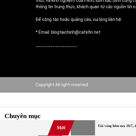
thức và kinh nghiệm của mình, luôn xác định cung c
thông tin trung thực, khách quan từ các nguồn tin c
Để cộng tác hoặc quảng cáo, vui lòng liên hệ:
* Email: blogtaichinh@cafefin.net
_________________
Copyright All right reserved
Chuyên mục
Giá vàng hôm nay 26/7, d
Mới
#TOP
Bảo hiểm
Bất động sản
Chứng khoán
Cov