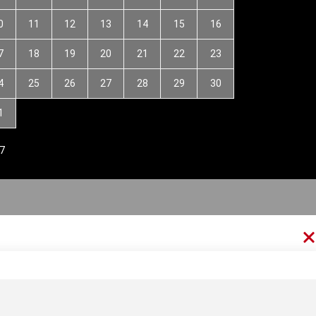
0
11
12
13
14
15
16
7
18
19
20
21
22
23
4
25
26
27
28
29
30
1
7
thức Forex
Kiến thức kinh tế
Kiến thức tài chính