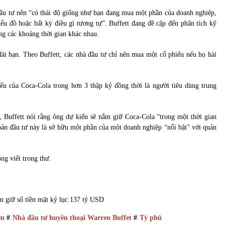
ầu tư nên “có thái độ giống như bạn đang mua một phần của doanh nghiệp,
u đồ hoặc bất kỳ điều gì tương tự”. Buffett đang đề cập đến phân tích kỹ
ng các khoảng thời gian khác nhau.
dài hạn. Theo Buffett, các nhà đầu tư chỉ nên mua một cổ phiếu nếu họ hài
ếu của Coca-Cola trong hơn 3 thập kỷ đồng thời là người tiêu dùng trung
 Buffett nói rằng ông dự kiến sẽ nắm giữ Coca-Cola “trong một thời gian
hoản đầu tư này là sở hữu một phần của một doanh nghiệp “nổi bật” với quản
ng viết trong thư.
m giữ số tiền mặt kỷ lục 137 tỷ USD
ên
#
Nhà đầu tư huyền thoại Warren Buffet
#
Tỷ phú