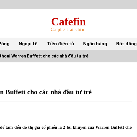
Cafefin
Cà phê Tài chính
Vàng
Ngoại tệ
Tiền điện tử
Ngân hàng
Bất động
thoại Warren Buffett cho các nhà đầu tư trẻ
Top 10 mặt hàng Việt Nam nhập khẩu nhiều
nhất tháng 5/2022
15/06/2022
 Buffett cho các nhà đầu tư trẻ
Top 10 tỷ phú giàu nhất thế giới – Bảng xếp
hạng 2022
31/05/2022
ể tâm đến đồ thị giá cổ phiếu là 2 lời khuyên của Warren Buffett cho
S&P Ratings cập nhật xếp hạng tín nhiệm