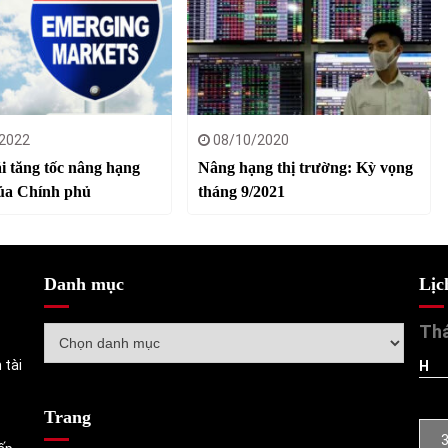
2022
08/10/2020
i tăng tốc nâng hạng
Nâng hạng thị trường: Kỳ vọng
a Chính phủ
tháng 9/2021
Danh mục
Lịc
Thá
Danh
mục
 tài
H
Trang