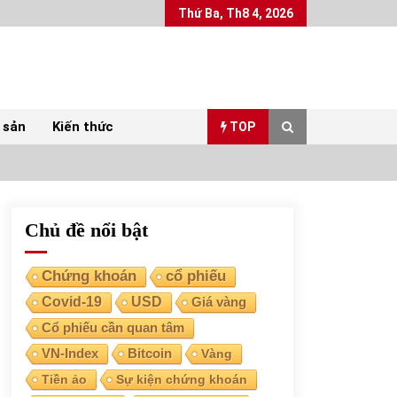
Thứ Ba, Th8 4, 2026
 sản
Kiến thức
TOP
Chủ đề nổi bật
Top 10 mặt hàng Việt Nam xuất khẩu nhiều
nhất tháng 5/2022
07/06/2022
Chứng khoán
cổ phiếu
Covid-19
USD
Giá vàng
Bất ổn từ các cuộc đấu giá đất ở Thanh Hoá
Cổ phiếu cần quan tâm
31/05/2022
VN-Index
Bitcoin
Vàng
Tiền ảo
Sự kiện chứng khoán
Chứng khoán ngày 30/5/2022: Top 10 cổ