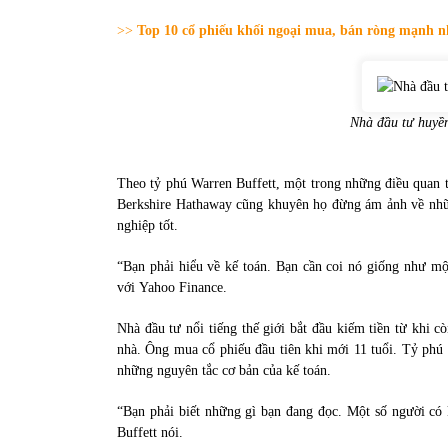
31/05/2022
>>
Top 10 cổ phiếu khối ngoại mua, bán ròng mạnh n
Phân tích giá tiền điện tử sau ngày thị
trường lập kỷ lục vốn hóa
09/11/2021
Nhà đầu tư huyề
Theo tỷ phú Warren Buffett, một trong những điều quan t
Berkshire Hathaway cũng khuyên họ đừng ám ảnh về nhữn
nghiệp tốt.
“Bạn phải hiểu về kế toán. Bạn cần coi nó giống như mộ
với Yahoo Finance.
Nhà đầu tư nổi tiếng thế giới bắt đầu kiếm tiền từ khi c
nhà. Ông mua cổ phiếu đầu tiên khi mới 11 tuổi. Tỷ phú
những nguyên tắc cơ bản của kế toán.
“Bạn phải biết những gì bạn đang đọc. Một số người có
Buffett nói.