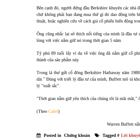
Bên cạnh đó, người đứng đầu Berkshire khuyên các nhà đ
chứ không phải bạn đang mua thứ gì đó dao động trên biể
thuật, hoặc nghiên cứu về cách giá cổ phiếu biến động tro
Ông cũng nhắc lại sở thích nổi tiếng của mình là đầu tư 
lòng với việc nắm giữ nó trong thời gian 5 năm.
Tỷ phú 89 tuổi lấy ví dụ về việc ông đã nắm giữ cổ phi
thành của sản phẩm này.
Trong lá thư gửi cổ đông Berkshire Hathaway năm 1988,
dài.” Đúng với triết lý đầu tư của mình, Buffett mô tả k
lý “xuất sắc”.
“Thời gian nắm giữ yêu thích của chúng tôi là mãi mãi,” ô
(Theo
Cafef
)
Warren Buffett nắ
Posted in
Chứng khoán
Tagged #
Lời khuy