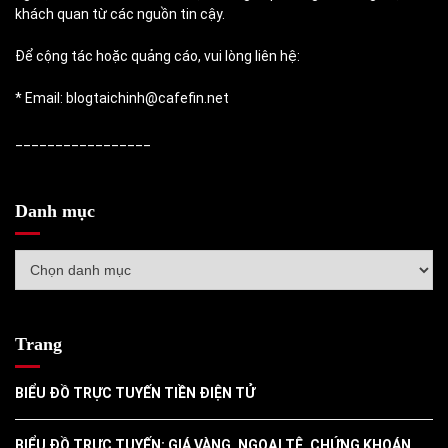
khách quan từ các nguồn tin cậy.
Để cộng tác hoặc quảng cáo, vui lòng liên hệ:
* Email: blogtaichinh@cafefin.net
_________________
Danh mục
Danh
mục
Trang
BIỂU ĐỒ TRỰC TUYẾN TIỀN ĐIỆN TỬ
BIỂU ĐỒ TRỰC TUYẾN: GIÁ VÀNG, NGOẠI TỆ, CHỨNG KHOÁN,