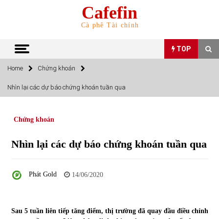
Skip
Cafefin
to
content
Cà phê Tài chính
TOP
Home
Chứng khoán
TOP
Nhìn lại các dự báo chứng khoán tuần qua
Top 10 cổ phiếu rẻ nhất TTCK Việt Nam ngày 5/7/2022
05/07/2022
Chứng khoán
Nhìn lại các dự báo chứng khoán tuần qua
Top 10 mặt hàng Việt Nam nhập khẩu nhiều nhất tháng
5/2022
15/06/2022
Phát Gold
14/06/2020
Top 10 mặt hàng Việt Nam xuất khẩu nhiều nhất tháng
5/2022
Sau 5 tuần liên tiếp tăng điểm, thị trường đã quay đầu điều chỉnh
07/06/2022