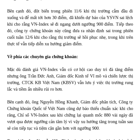
Bên cạnh đó, đột biến trong phiên 11/6 khi thị trường cắm đầu đi
xuống và để mất tới hơn 30 điểm, đã khiến dự báo của YSVN sai lệch
khi cho rằng VN-Index sẽ đi ngang dưới ngưỡng 900 điểm. Tiếp theo
đó, công ty chứng khoán này cũng đưa ra nhận định sai trong phiên
cuối tuần 12/6 khi cho rằng thị trường sẽ hồi phục nhẹ, trong khi trên
thực tế vẫn tiếp diễn xu hướng giảm điểm.
Về phía các chuyên gia chứng khoán:
Mặc dù đánh giá VN-Index vẫn có cơ hội cao duy trì đà tăng điểm
nhưng ông Trần Đức Anh, Giám đốc Kinh tế Vĩ mô và chiến lược thị
trường, CTCK KB Việt Nam (KBSV) vẫn lưu ý việc thị trường rung
lắc và tiềm ẩn nhiều rủi ro hơn.
Bên cạnh đó, ông Nguyễn Hồng Khanh, Giám đốc phân tích, Công ty
Chứng khoán Quốc tế Việt Nam cũng dự báo thiếu chuẩn xác khi cho
răng, Chỉ số VN-Index sau khi chững lại quanh mốc 880 vài ngày đã
vượt qua được ngưỡng cản tâm lý vì vậy xu hướng tăng trong tuần sau
sẽ còn tiếp tục và tiệm cận gần hơn với ngưỡng 900.