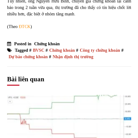
Tuy nhiên, ông Nguyễn Hữu Bình, chuyên gia chứng khoán lại cảnh
báo trong 2 tuần vừa qua, thị trường đã cho thấy có tín hiệu chốt lời
nhiều hơn, đặc biệt ở nhóm tăng mạnh.
(Theo
ĐTCK
)
Posted in
Chứng khoán
Tagged #
BVSC
#
Chứng khoán
#
Công ty chứng khoán
#
Dự báo chứng khoán
#
Nhận định thị trường
Bài liên quan