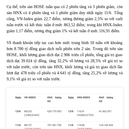
Cụ thể, trên sàn HOSE tuần qua có 2 phiên tăng và 3 phiên giảm, còn
sàn HNX có 4 phiên tăng và 1 phiên giảm duy nhất ngày 11/6. Tổng
Chứng khoán ngày 30/5/2022: Top 10 cổ phiếu nổi bật
cộng, VN-Index giảm 22,7 điểm, tương đương giảm 2,5% so với cuối
31/05/2022
tuần trước và kết thúc tuần ở mức 863,52 điểm; trong khi HNX-Index
giảm 1,17 điểm, tương ứng giảm 1% và kết tuần ở mức 116,91 điểm.
Phân tích giá tiền điện tử sau ngày thị trường lập kỷ lục
Về thanh khoản tiếp tục cao hơn mức trung bình 10 tuần với khoảng
vốn hóa
hơn 8.700 tỷ đồng giao dịch mỗi phiên trên 2 sàn. Trong đó trên sàn
09/11/2021
HOSE, khối lượng giao dịch đạt 2.906 triệu cổ phiếu, tổng giá trị giao
dịch đạt 39.024 tỷ đồng, tăng 32,2% về lượng và 28,5% về giá trị so
Chứng khoán ngày 12/10/2021: Top 10 cổ phiếu nổi bật
với tuần trước; còn trên sàn HNX, khối lượng và giá trị giao dịch lần
13/10/2021
lượt đạt 478 triệu cổ phiếu và 4.641 tỷ đồng, tăng 25,2% về lượng và
9,1% về giá trị so với tuần trước.
Top 10 xe bán chạy nhất tháng 9/2021
13/10/2021