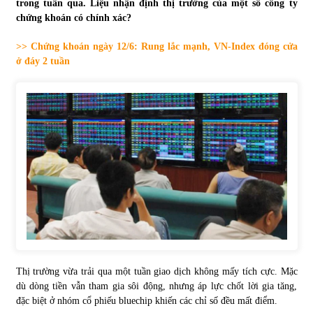
trong tuần qua. Liệu nhận định thị trường của một số công ty
chứng khoán có chính xác?
Tự doanh ngày 3.6.2022: CTCK mua ròng 28,7 tỷ đồng
06/06/2022
>> Chứng khoán ngày 12/6: Rung lắc mạnh, VN-Index đóng cửa
ở đáy 2 tuần
Top 10 tỷ phú giàu nhất thế giới – Bảng xếp hạng 2022
31/05/2022
Bất ổn từ các cuộc đấu giá đất ở Thanh Hoá
31/05/2022
Tiền gửi vào ngân hàng tiếp tục tăng mạnh
31/05/2022
Thị trường vừa trải qua một tuần giao dịch không mấy tích cực. Mặc
S&P Ratings cập nhật xếp hạng tín nhiệm của
dù dòng tiền vẫn tham gia sôi động, nhưng áp lực chốt lời gia tăng,
Vietcombank và Eximbank
đặc biệt ở nhóm cổ phiếu bluechip khiến các chỉ số đều mất điểm.
31/05/2022