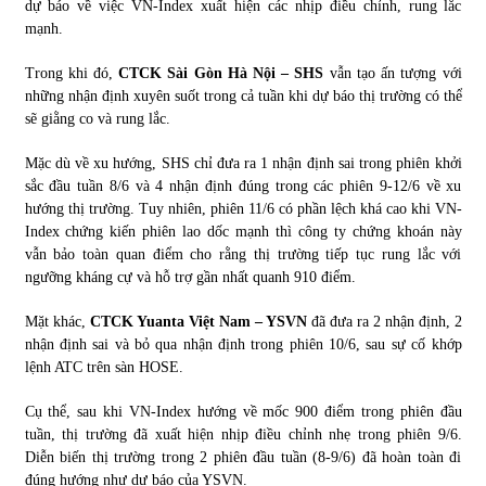
dự báo về việc VN-Index xuất hiện các nhịp điều chỉnh, rung lắc
mạnh.
Trong khi đó,
CTCK Sài Gòn Hà Nội – SHS
vẫn tạo ấn tượng với
những nhận định xuyên suốt trong cả tuần khi dự báo thị trường có thể
sẽ giằng co và rung lắc.
Mặc dù về xu hướng, SHS chỉ đưa ra 1 nhận định sai trong phiên khởi
sắc đầu tuần 8/6 và 4 nhận định đúng trong các phiên 9-12/6 về xu
hướng thị trường. Tuy nhiên, phiên 11/6 có phần lệch khá cao khi VN-
Index chứng kiến phiên lao dốc mạnh thì công ty chứng khoán này
vẫn bảo toàn quan điểm cho rằng thị trường tiếp tục rung lắc với
ngưỡng kháng cự và hỗ trợ gần nhất quanh 910 điểm.
Mặt khác,
CTCK Yuanta Việt Nam – YSVN
đã đưa ra 2 nhận định, 2
nhận định sai và bỏ qua nhận định trong phiên 10/6, sau sự cố khớp
lệnh ATC trên sàn HOSE.
Cụ thể, sau khi VN-Index hướng về mốc 900 điểm trong phiên đầu
tuần, thị trường đã xuất hiện nhịp điều chỉnh nhẹ trong phiên 9/6.
Diễn biến thị trường trong 2 phiên đầu tuần (8-9/6) đã hoàn toàn đi
đúng hướng như dự báo của YSVN.