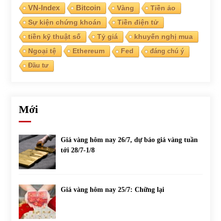
VN-Index
Bitcoin
Vàng
Tiền ảo
Sự kiện chứng khoán
Tiền điện tử
Chứng khoán ngày 30/5/2022: Top 10 cổ phiếu nổi bật
31/05/2022
tiền kỹ thuật số
Tỷ giá
khuyến nghị mua
Ngoại tệ
Ethereum
Fed
đáng chú ý
Đầu tư
Phân tích giá tiền điện tử sau ngày thị trường lập kỷ lục
vốn hóa
09/11/2021
Mới
Chứng khoán ngày 12/10/2021: Top 10 cổ phiếu nổi bật
13/10/2021
Giá vàng hôm nay 26/7, dự báo giá vàng tuần
tới 28/7-1/8
Top 10 xe bán chạy nhất tháng 9/2021
13/10/2021
Giá vàng hôm nay 25/7: Chững lại