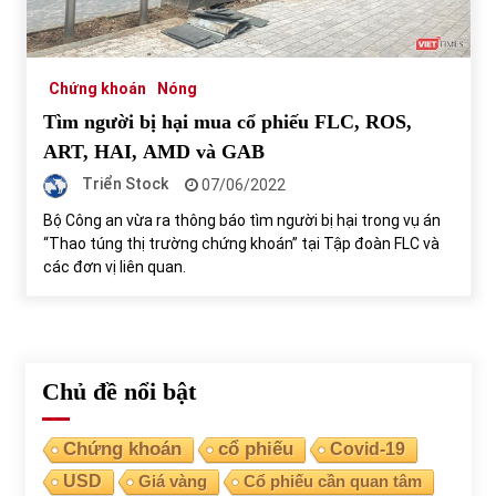
Tự doanh ngày 3.6.2022: CTCK mua ròng 28,7 tỷ đồng
06/06/2022
Chứng khoán
Nóng
Tìm người bị hại mua cổ phiếu FLC, ROS,
Top 10 tỷ phú giàu nhất thế giới – Bảng xếp hạng 2022
ART, HAI, AMD và GAB
31/05/2022
Triển Stock
07/06/2022
Bộ Công an vừa ra thông báo tìm người bị hại trong vụ án
“Thao túng thị trường chứng khoán” tại Tập đoàn FLC và
Bất ổn từ các cuộc đấu giá đất ở Thanh Hoá
các đơn vị liên quan.
31/05/2022
Tiền gửi vào ngân hàng tiếp tục tăng mạnh
31/05/2022
Chủ đề nổi bật
S&P Ratings cập nhật xếp hạng tín nhiệm của
Chứng khoán
cổ phiếu
Covid-19
Vietcombank và Eximbank
USD
Giá vàng
Cổ phiếu cần quan tâm
31/05/2022