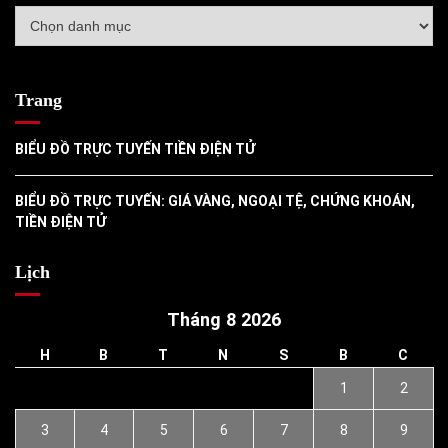
Danh
mục
Trang
BIỂU ĐỒ TRỰC TUYẾN TIỀN ĐIỆN TỬ
BIỂU ĐỒ TRỰC TUYẾN: GIÁ VÀNG, NGOẠI TỆ, CHỨNG KHOÁN,
TIỀN ĐIỆN TỬ
Lịch
Tháng 8 2026
H
B
T
N
S
B
C
1
2
3
4
5
6
7
8
9