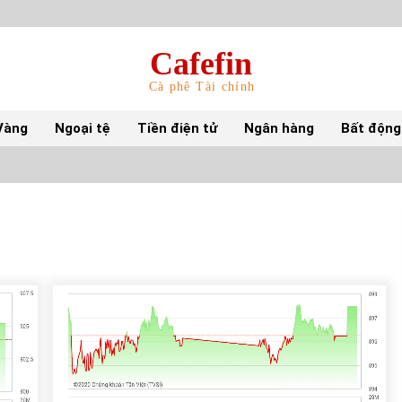
Cafefin
Cà phê Tài chính
Vàng
Ngoại tệ
Tiền điện tử
Ngân hàng
Bất động
Top 10 mặt hàng Việt Nam nhập khẩu nhiều
nhất tháng 5/2022
15/06/2022
Top 10 tỷ phú giàu nhất thế giới – Bảng xếp
hạng 2022
31/05/2022
S&P Ratings cập nhật xếp hạng tín nhiệm