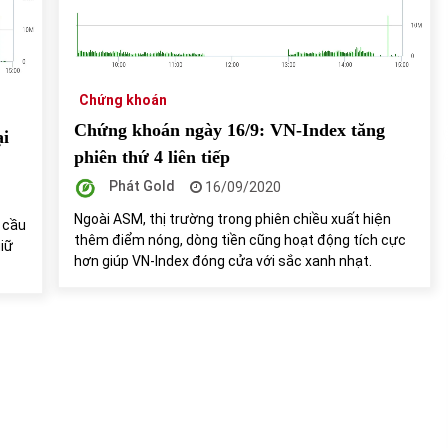
của Vietcombank và Eximbank
31/05/2022
Chứng khoán ngày 12/10/2021: Top 10 cổ
phiếu nổi bật
Chứng khoán
13/10/2021
Chứng khoán ngày 16/9: VN-Index tăng
ại
phiên thứ 4 liên tiếp
Phát Gold
16/09/2020
Ngoài ASM, thị trường trong phiên chiều xuất hiện
 cầu
thêm điểm nóng, dòng tiền cũng hoạt động tích cực
giữ
hơn giúp VN-Index đóng cửa với sắc xanh nhạt.