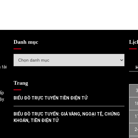
Danh mục
Lịc
Danh
mục
 tài
Trang
ấp
BIỂU ĐỒ TRỰC TUYẾN TIỀN ĐIỆN TỬ
ậy.
1
BIỂU ĐỒ TRỰC TUYẾN: GIÁ VÀNG, NGOẠI TỆ, CHỨNG
1
KHOÁN, TIỀN ĐIỆN TỬ
2