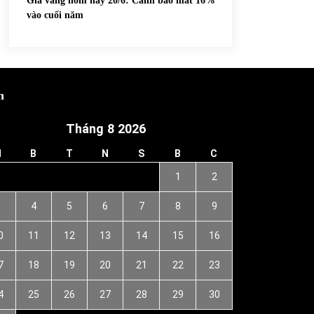
Giá vàng hôm nay 20/6: Cảnh báo mất 16%
vào cuối năm
h
Tháng 8 2026
H
B
T
N
S
B
C
1
2
3
4
5
6
7
8
9
0
11
12
13
14
15
16
7
18
19
20
21
22
23
4
25
26
27
28
29
30