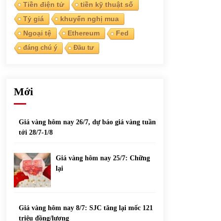
phiếu nổi bật
Tiền điện tử
tiền kỹ thuật số
31/05/2022
Tỷ giá
khuyến nghị mua
Ngoại tệ
Ethereum
Fed
Top 10 xe bán chạy nhất tháng 9/2021
đáng chú ý
Đầu tư
13/10/2021
Mới
Giá vàng hôm nay 26/7, dự báo giá vàng tuần
tới 28/7-1/8
Giá vàng hôm nay 25/7: Chững
lại
Giá vàng hôm nay 8/7: SJC tăng lại mốc 121
triệu đồng/lượng