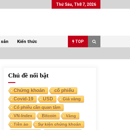
Thứ Sáu, Th8 7, 2026
 sản
Kiến thức
TOP
Chủ đề nổi bật
Top 10 mặt hàng Việt Nam xuất khẩu nhiều
nhất tháng 5/2022
07/06/2022
Chứng khoán
cổ phiếu
Covid-19
USD
Giá vàng
Bất ổn từ các cuộc đấu giá đất ở Thanh Hoá
Cổ phiếu cần quan tâm
31/05/2022
VN-Index
Bitcoin
Vàng
Tiền ảo
Sự kiện chứng khoán
Chứng khoán ngày 30/5/2022: Top 10 cổ