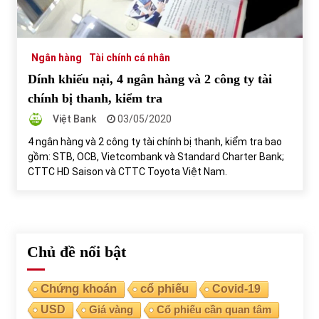
Tự doanh ngày 3.6.2022: CTCK mua ròng 28,7 tỷ đồng
06/06/2022
Ngân hàng
Tài chính cá nhân
Dính khiếu nại, 4 ngân hàng và 2 công ty tài
Top 10 tỷ phú giàu nhất thế giới – Bảng xếp hạng 2022
chính bị thanh, kiểm tra
31/05/2022
Việt Bank
03/05/2020
4 ngân hàng và 2 công ty tài chính bị thanh, kiểm tra bao
gồm: STB, OCB, Vietcombank và Standard Charter Bank;
Bất ổn từ các cuộc đấu giá đất ở Thanh Hoá
CTTC HD Saison và CTTC Toyota Việt Nam.
31/05/2022
Tiền gửi vào ngân hàng tiếp tục tăng mạnh
31/05/2022
Chủ đề nổi bật
S&P Ratings cập nhật xếp hạng tín nhiệm của
Chứng khoán
cổ phiếu
Covid-19
Vietcombank và Eximbank
USD
Giá vàng
Cổ phiếu cần quan tâm
31/05/2022