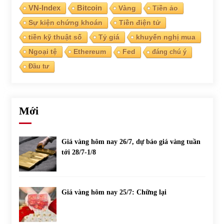
VN-Index
Bitcoin
Vàng
Tiền ảo
Sự kiện chứng khoán
Tiền điện tử
Chứng khoán ngày 30/5/2022: Top 10 cổ phiếu nổi bật
31/05/2022
tiền kỹ thuật số
Tỷ giá
khuyến nghị mua
Ngoại tệ
Ethereum
Fed
đáng chú ý
Đầu tư
Phân tích giá tiền điện tử sau ngày thị trường lập kỷ lục
vốn hóa
09/11/2021
Mới
Chứng khoán ngày 12/10/2021: Top 10 cổ phiếu nổi bật
13/10/2021
Giá vàng hôm nay 26/7, dự báo giá vàng tuần
tới 28/7-1/8
Top 10 xe bán chạy nhất tháng 9/2021
13/10/2021
Giá vàng hôm nay 25/7: Chững lại