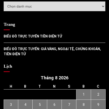
Danh
mục
Trang
BIỂU ĐỒ TRỰC TUYẾN TIỀN ĐIỆN TỬ
BIỂU ĐỒ TRỰC TUYẾN: GIÁ VÀNG, NGOẠI TỆ, CHỨNG KHOÁN,
TIỀN ĐIỆN TỬ
Lịch
Tháng 8 2026
H
B
T
N
S
B
C
1
2
3
4
5
6
7
8
9