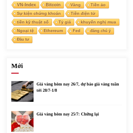
VN-Index
Bitcoin
Vàng
Tiền ảo
Sự kiện chứng khoán
Tiền điện tử
Chứng khoán ngày 30/5/2022: Top 10 cổ phiếu nổi bật
31/05/2022
tiền kỹ thuật số
Tỷ giá
khuyến nghị mua
Ngoại tệ
Ethereum
Fed
đáng chú ý
Đầu tư
Phân tích giá tiền điện tử sau ngày thị trường lập kỷ lục
vốn hóa
09/11/2021
Mới
Chứng khoán ngày 12/10/2021: Top 10 cổ phiếu nổi bật
13/10/2021
Giá vàng hôm nay 26/7, dự báo giá vàng tuần
tới 28/7-1/8
Top 10 xe bán chạy nhất tháng 9/2021
13/10/2021
Giá vàng hôm nay 25/7: Chững lại