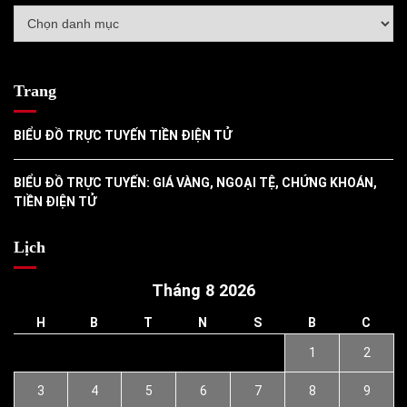
Danh
mục
Trang
BIỂU ĐỒ TRỰC TUYẾN TIỀN ĐIỆN TỬ
BIỂU ĐỒ TRỰC TUYẾN: GIÁ VÀNG, NGOẠI TỆ, CHỨNG KHOÁN,
TIỀN ĐIỆN TỬ
Lịch
Tháng 8 2026
H
B
T
N
S
B
C
1
2
3
4
5
6
7
8
9