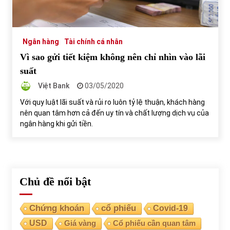
Tự doanh ngày 3.6.2022: CTCK mua ròng 28,7 tỷ đồng
06/06/2022
Ngân hàng
Tài chính cá nhân
Vì sao gửi tiết kiệm không nên chỉ nhìn vào lãi
Top 10 tỷ phú giàu nhất thế giới – Bảng xếp hạng 2022
suất
31/05/2022
Việt Bank
03/05/2020
Với quy luật lãi suất và rủi ro luôn tỷ lệ thuận, khách hàng
nên quan tâm hơn cả đến uy tín và chất lượng dịch vụ của
Bất ổn từ các cuộc đấu giá đất ở Thanh Hoá
ngân hàng khi gửi tiền.
31/05/2022
Tiền gửi vào ngân hàng tiếp tục tăng mạnh
31/05/2022
Chủ đề nổi bật
S&P Ratings cập nhật xếp hạng tín nhiệm của
Chứng khoán
cổ phiếu
Covid-19
Vietcombank và Eximbank
USD
Giá vàng
Cổ phiếu cần quan tâm
31/05/2022