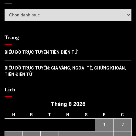
Danh
mục
Trang
BIỂU ĐỒ TRỰC TUYẾN TIỀN ĐIỆN TỬ
BIỂU ĐỒ TRỰC TUYẾN: GIÁ VÀNG, NGOẠI TỆ, CHỨNG KHOÁN,
TIỀN ĐIỆN TỬ
Lịch
Tháng 8 2026
H
B
T
N
S
B
C
1
2