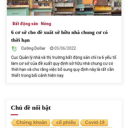
Tự doanh ngày 3.6.2022: CTCK mua ròng 28,7 tỷ đồng
06/06/2022
Bất động sản
Nóng
6 cơ sở cho đề xuất sở hữu nhà chung cư có
Top 10 tỷ phú giàu nhất thế giới – Bảng xếp hạng 2022
thời hạn
31/05/2022
Cường Dollar
05/06/2022
Cục Quản lý nhà và thị trường bất động sản chỉ ra 6 yếu tố
Bất ổn từ các cuộc đấu giá đất ở Thanh Hoá
làm cơ sở của đề xuất quy định sở hữu nhà chung cư có
31/05/2022
thời hạn và cho rằng việc bổ sung quy định này là rất cần
thiết trong bối cảnh hiện nay.
Tiền gửi vào ngân hàng tiếp tục tăng mạnh
31/05/2022
Chủ đề nổi bật
S&P Ratings cập nhật xếp hạng tín nhiệm của
Vietcombank và Eximbank
Chứng khoán
cổ phiếu
Covid-19
31/05/2022