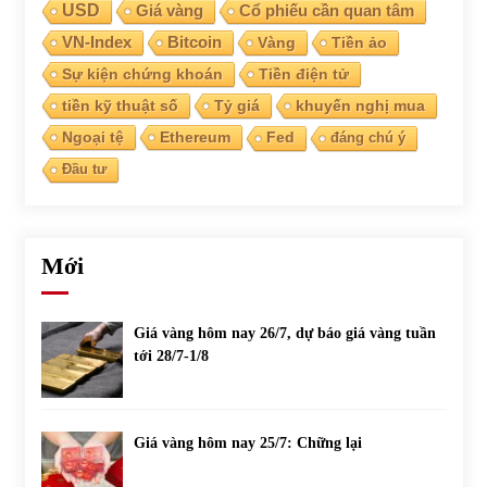
USD
Giá vàng
Cổ phiếu cần quan tâm
VN-Index
Bitcoin
Vàng
Tiền ảo
Chứng khoán ngày 30/5/2022: Top 10 cổ phiếu nổi bật
31/05/2022
Sự kiện chứng khoán
Tiền điện tử
tiền kỹ thuật số
Tỷ giá
khuyến nghị mua
Ngoại tệ
Ethereum
Fed
đáng chú ý
Phân tích giá tiền điện tử sau ngày thị trường lập kỷ lục
vốn hóa
Đầu tư
09/11/2021
Chứng khoán ngày 12/10/2021: Top 10 cổ phiếu nổi bật
Mới
13/10/2021
Giá vàng hôm nay 26/7, dự báo giá vàng tuần
Top 10 xe bán chạy nhất tháng 9/2021
tới 28/7-1/8
13/10/2021
Giá vàng hôm nay 25/7: Chững lại