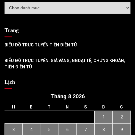
Danh
mục
Trang
BIỂU ĐỒ TRỰC TUYẾN TIỀN ĐIỆN TỬ
BIỂU ĐỒ TRỰC TUYẾN: GIÁ VÀNG, NGOẠI TỆ, CHỨNG KHOÁN,
TIỀN ĐIỆN TỬ
Lịch
Tháng 8 2026
H
B
T
N
S
B
C
1
2
3
4
5
6
7
8
9