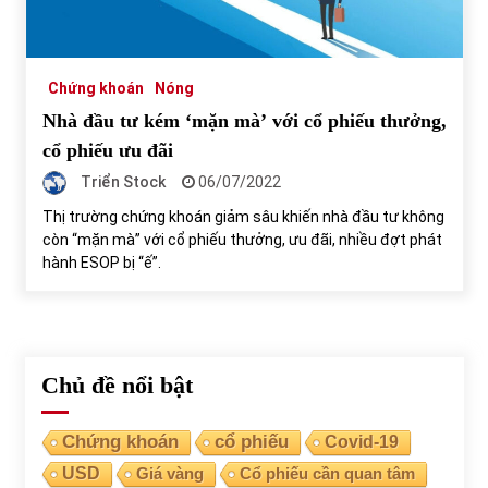
Tự doanh ngày 3.6.2022: CTCK mua ròng 28,7 tỷ đồng
06/06/2022
Chứng khoán
Nóng
Nhà đầu tư kém ‘mặn mà’ với cổ phiếu thưởng,
Top 10 tỷ phú giàu nhất thế giới – Bảng xếp hạng 2022
cổ phiếu ưu đãi
31/05/2022
Triển Stock
06/07/2022
Thị trường chứng khoán giảm sâu khiến nhà đầu tư không
còn “mặn mà” với cổ phiếu thưởng, ưu đãi, nhiều đợt phát
Bất ổn từ các cuộc đấu giá đất ở Thanh Hoá
hành ESOP bị “ế”.
31/05/2022
Tiền gửi vào ngân hàng tiếp tục tăng mạnh
31/05/2022
Chủ đề nổi bật
S&P Ratings cập nhật xếp hạng tín nhiệm của
Chứng khoán
cổ phiếu
Covid-19
Vietcombank và Eximbank
USD
Giá vàng
Cổ phiếu cần quan tâm
31/05/2022