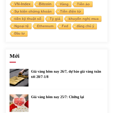
VN-Index
Bitcoin
Vàng
Tiền ảo
Sự kiện chứng khoán
Tiền điện tử
Chứng khoán ngày 30/5/2022: Top 10 cổ phiếu nổi bật
31/05/2022
tiền kỹ thuật số
Tỷ giá
khuyến nghị mua
Ngoại tệ
Ethereum
Fed
đáng chú ý
Đầu tư
Phân tích giá tiền điện tử sau ngày thị trường lập kỷ lục
vốn hóa
09/11/2021
Mới
Chứng khoán ngày 12/10/2021: Top 10 cổ phiếu nổi bật
13/10/2021
Giá vàng hôm nay 26/7, dự báo giá vàng tuần
tới 28/7-1/8
Top 10 xe bán chạy nhất tháng 9/2021
13/10/2021
Giá vàng hôm nay 25/7: Chững lại