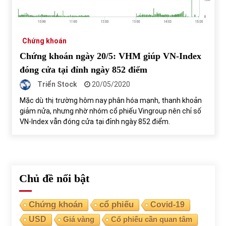
Tự doanh ngày 3.6.2022: CTCK mua ròng 28,7 tỷ đồng
06/06/2022
Chứng khoán
Chứng khoán ngày 20/5: VHM giúp VN-Index
Top 10 tỷ phú giàu nhất thế giới – Bảng xếp hạng 2022
đóng cửa tại đỉnh ngày 852 điểm
31/05/2022
Triển Stock
20/05/2020
Mặc dù thị trường hôm nay phân hóa mạnh, thanh khoản
giảm nửa, nhưng nhờ nhóm cổ phiếu Vingroup nên chỉ số
Bất ổn từ các cuộc đấu giá đất ở Thanh Hoá
VN-Index vẫn đóng cửa tại đỉnh ngày 852 điểm.
31/05/2022
Tiền gửi vào ngân hàng tiếp tục tăng mạnh
31/05/2022
Chủ đề nổi bật
S&P Ratings cập nhật xếp hạng tín nhiệm của
Chứng khoán
cổ phiếu
Covid-19
Vietcombank và Eximbank
USD
Giá vàng
Cổ phiếu cần quan tâm
31/05/2022