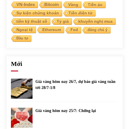
VN-Index
Bitcoin
Vàng
Tiền ảo
Sự kiện chứng khoán
Tiền điện tử
Chứng khoán ngày 30/5/2022: Top 10 cổ phiếu nổi bật
31/05/2022
tiền kỹ thuật số
Tỷ giá
khuyến nghị mua
Ngoại tệ
Ethereum
Fed
đáng chú ý
Đầu tư
Phân tích giá tiền điện tử sau ngày thị trường lập kỷ lục
vốn hóa
09/11/2021
Mới
Chứng khoán ngày 12/10/2021: Top 10 cổ phiếu nổi bật
13/10/2021
Giá vàng hôm nay 26/7, dự báo giá vàng tuần
tới 28/7-1/8
Top 10 xe bán chạy nhất tháng 9/2021
13/10/2021
Giá vàng hôm nay 25/7: Chững lại