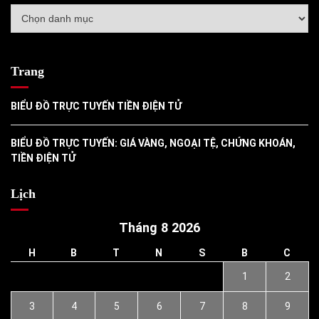
Danh
mục
Trang
BIỂU ĐỒ TRỰC TUYẾN TIỀN ĐIỆN TỬ
BIỂU ĐỒ TRỰC TUYẾN: GIÁ VÀNG, NGOẠI TỆ, CHỨNG KHOÁN,
TIỀN ĐIỆN TỬ
Lịch
Tháng 8 2026
H
B
T
N
S
B
C
1
2
3
4
5
6
7
8
9