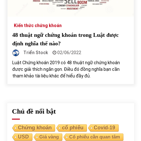
Tự doanh ngày 3.6.2022: CTCK mua ròng 28,7 tỷ đồng
06/06/2022
Kiến thức chứng khoán
48 thuật ngữ chứng khoán trong Luật được
Top 10 tỷ phú giàu nhất thế giới – Bảng xếp hạng 2022
định nghĩa thế nào?
31/05/2022
Triển Stock
02/06/2022
Luật Chứng khoán 2019 có 48 thuật ngữ chứng khoán
được giải thích ngắn gọn. Điều đó đồng nghĩa bạn cần
Bất ổn từ các cuộc đấu giá đất ở Thanh Hoá
tham khảo tài liệu khác để hiểu đầy đủ.
31/05/2022
Tiền gửi vào ngân hàng tiếp tục tăng mạnh
31/05/2022
Chủ đề nổi bật
S&P Ratings cập nhật xếp hạng tín nhiệm của
Chứng khoán
cổ phiếu
Covid-19
Vietcombank và Eximbank
USD
Giá vàng
Cổ phiếu cần quan tâm
31/05/2022