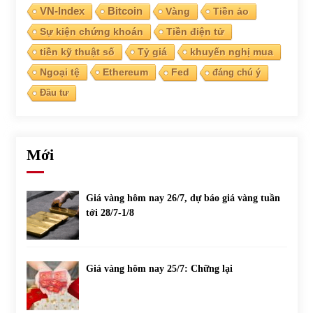
VN-Index
Bitcoin
Vàng
Tiền ảo
Sự kiện chứng khoán
Tiền điện tử
Chứng khoán ngày 30/5/2022: Top 10 cổ phiếu nổi bật
31/05/2022
tiền kỹ thuật số
Tỷ giá
khuyến nghị mua
Ngoại tệ
Ethereum
Fed
đáng chú ý
Đầu tư
Phân tích giá tiền điện tử sau ngày thị trường lập kỷ lục
vốn hóa
09/11/2021
Mới
Chứng khoán ngày 12/10/2021: Top 10 cổ phiếu nổi bật
13/10/2021
Giá vàng hôm nay 26/7, dự báo giá vàng tuần
tới 28/7-1/8
Top 10 xe bán chạy nhất tháng 9/2021
13/10/2021
Giá vàng hôm nay 25/7: Chững lại