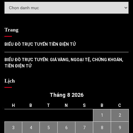
Danh
mục
Trang
BIỂU ĐỒ TRỰC TUYẾN TIỀN ĐIỆN TỬ
BIỂU ĐỒ TRỰC TUYẾN: GIÁ VÀNG, NGOẠI TỆ, CHỨNG KHOÁN,
TIỀN ĐIỆN TỬ
Lịch
Tháng 8 2026
H
B
T
N
S
B
C
1
2
3
4
5
6
7
8
9