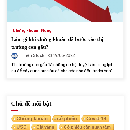
Tự doanh ngày 3.6.2022: CTCK mua ròng 28,7 tỷ đồng
06/06/2022
Chứng khoán
Nóng
Top 10 tỷ phú giàu nhất thế giới – Bảng xếp hạng 2022
Làm gì khi chứng khoán đã bước vào thị
31/05/2022
trường con gấu?
Triển Stock
19/06/2022
Bất ổn từ các cuộc đấu giá đất ở Thanh Hoá
Thị trường con gấu “là những cơ hội tuyệt vời trong lịch
31/05/2022
sử để xây dựng sự giàu có cho các nhà đầu tư dài hạn”.
Tiền gửi vào ngân hàng tiếp tục tăng mạnh
31/05/2022
Chủ đề nổi bật
S&P Ratings cập nhật xếp hạng tín nhiệm của
Chứng khoán
cổ phiếu
Covid-19
Vietcombank và Eximbank
USD
Giá vàng
Cổ phiếu cần quan tâm
31/05/2022