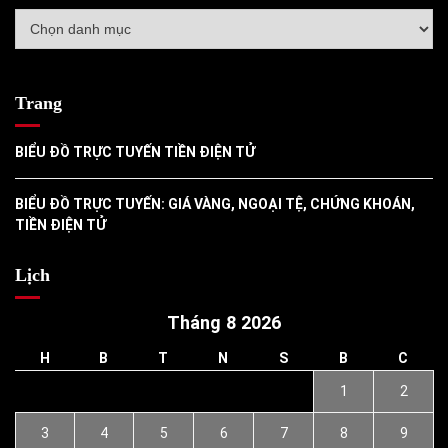
Danh
mục
Trang
BIỂU ĐỒ TRỰC TUYẾN TIỀN ĐIỆN TỬ
BIỂU ĐỒ TRỰC TUYẾN: GIÁ VÀNG, NGOẠI TỆ, CHỨNG KHOÁN,
TIỀN ĐIỆN TỬ
Lịch
Tháng 8 2026
H
B
T
N
S
B
C
1
2
3
4
5
6
7
8
9