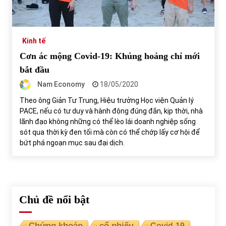
Tự doanh ngày 3.6.2022: CTCK mua ròng 28,7 tỷ đồng
06/06/2022
Kinh tế
Cơn ác mộng Covid-19: Khủng hoảng chỉ mới
Top 10 tỷ phú giàu nhất thế giới – Bảng xếp hạng 2022
bắt đầu
31/05/2022
Nam Economy
18/05/2020
Theo ông Giản Tư Trung, Hiệu trưởng Học viện Quản lý
PACE, nếu có tư duy và hành động đúng đắn, kịp thời, nhà
Bất ổn từ các cuộc đấu giá đất ở Thanh Hoá
lãnh đạo không những có thể lèo lái doanh nghiệp sống
31/05/2022
sót qua thời kỳ đen tối mà còn có thể chớp lấy cơ hội để
bứt phá ngoạn mục sau đại dịch.
Tiền gửi vào ngân hàng tiếp tục tăng mạnh
31/05/2022
Chủ đề nổi bật
S&P Ratings cập nhật xếp hạng tín nhiệm của
Vietcombank và Eximbank
31/05/2022
Chứng khoán
cổ phiếu
Covid-19