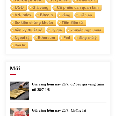
USD
Giá vàng
Cổ phiếu cần quan tâm
Chứng khoán ngày 30/5/2022: Top 10 cổ phiếu nổi bật
VN-Index
Bitcoin
Vàng
Tiền ảo
31/05/2022
Sự kiện chứng khoán
Tiền điện tử
tiền kỹ thuật số
Tỷ giá
khuyến nghị mua
Phân tích giá tiền điện tử sau ngày thị trường lập kỷ lục
Ngoại tệ
Ethereum
Fed
đáng chú ý
vốn hóa
09/11/2021
Đầu tư
Chứng khoán ngày 12/10/2021: Top 10 cổ phiếu nổi bật
13/10/2021
Mới
Top 10 xe bán chạy nhất tháng 9/2021
Giá vàng hôm nay 26/7, dự báo giá vàng tuần
13/10/2021
tới 28/7-1/8
Giá vàng hôm nay 25/7: Chững lại