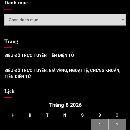
Danh mục
Danh
mục
Trang
BIỂU ĐỒ TRỰC TUYẾN TIỀN ĐIỆN TỬ
BIỂU ĐỒ TRỰC TUYẾN: GIÁ VÀNG, NGOẠI TỆ, CHỨNG KHOÁN,
TIỀN ĐIỆN TỬ
Lịch
Tháng 8 2026
H
B
T
N
S
B
C
1
2