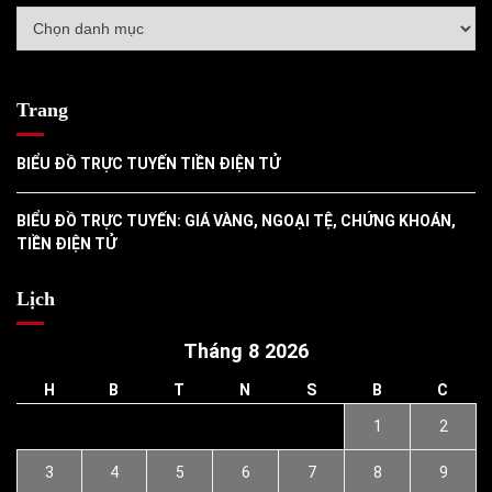
Danh
mục
Trang
BIỂU ĐỒ TRỰC TUYẾN TIỀN ĐIỆN TỬ
BIỂU ĐỒ TRỰC TUYẾN: GIÁ VÀNG, NGOẠI TỆ, CHỨNG KHOÁN,
TIỀN ĐIỆN TỬ
Lịch
Tháng 8 2026
H
B
T
N
S
B
C
1
2
3
4
5
6
7
8
9