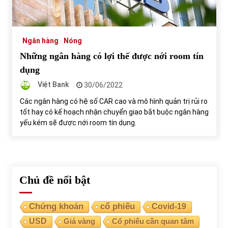
Tự doanh ngày 3.6.2022: CTCK mua ròng 28,7 tỷ đồng
06/06/2022
Ngân hàng
Nóng
Những ngân hàng có lợi thế được nới room tín
Top 10 tỷ phú giàu nhất thế giới – Bảng xếp hạng 2022
dụng
31/05/2022
Việt Bank
30/06/2022
Các ngân hàng có hệ số CAR cao và mô hình quản trị rủi ro
tốt hay có kế hoạch nhận chuyển giao bắt buộc ngân hàng
Bất ổn từ các cuộc đấu giá đất ở Thanh Hoá
yếu kém sẽ được nới room tín dụng.
31/05/2022
Tiền gửi vào ngân hàng tiếp tục tăng mạnh
31/05/2022
Chủ đề nổi bật
S&P Ratings cập nhật xếp hạng tín nhiệm của
Chứng khoán
cổ phiếu
Covid-19
Vietcombank và Eximbank
USD
Giá vàng
Cổ phiếu cần quan tâm
31/05/2022