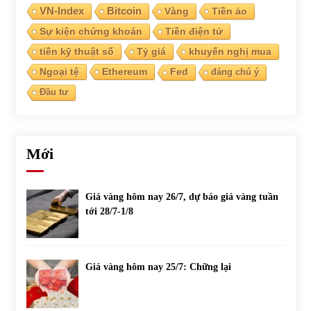
VN-Index
Bitcoin
Vàng
Tiền ảo
Sự kiện chứng khoán
Tiền điện tử
Chứng khoán ngày 30/5/2022: Top 10 cổ phiếu nổi bật
31/05/2022
tiền kỹ thuật số
Tỷ giá
khuyến nghị mua
Ngoại tệ
Ethereum
Fed
đáng chú ý
Đầu tư
Phân tích giá tiền điện tử sau ngày thị trường lập kỷ lục
vốn hóa
09/11/2021
Mới
Chứng khoán ngày 12/10/2021: Top 10 cổ phiếu nổi bật
13/10/2021
Giá vàng hôm nay 26/7, dự báo giá vàng tuần
tới 28/7-1/8
Top 10 xe bán chạy nhất tháng 9/2021
13/10/2021
Giá vàng hôm nay 25/7: Chững lại