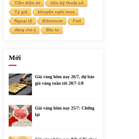
phiếu nổi bật
Tiền điện tử
tiền kỹ thuật số
31/05/2022
Tỷ giá
khuyến nghị mua
Ngoại tệ
Ethereum
Fed
Top 10 xe bán chạy nhất tháng 9/2021
đáng chú ý
Đầu tư
13/10/2021
Mới
Giá vàng hôm nay 26/7, dự báo
giá vàng tuần tới 28/7-1/8
Giá vàng hôm nay 25/7: Chững
lại