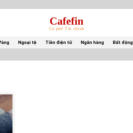
Cafefin
Cà phê Tài chính
Vàng
Ngoại tệ
Tiền điện tử
Ngân hàng
Bất động
Top 10 mặt hàng Việt Nam nhập khẩu nhiều
nhất tháng 5/2022
15/06/2022
Top 10 tỷ phú giàu nhất thế giới – Bảng xếp
hạng 2022
31/05/2022
S&P Ratings cập nhật xếp hạng tín nhiệm