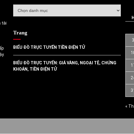
Danh
mục
 tài
Trang
BIỂU ĐỒ TRỰC TUYẾN TIỀN ĐIỆN TỬ
ấp
1
ậy.
BIỂU ĐỒ TRỰC TUYẾN: GIÁ VÀNG, NGOẠI TỆ, CHỨNG
1
KHOÁN, TIỀN ĐIỆN TỬ
2
3
« Th