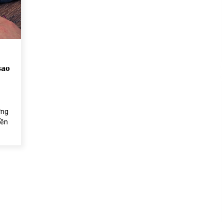
của Vietcombank và Eximbank
31/05/2022
Chứng khoán ngày 12/10/2021: Top 10 cổ
phiếu nổi bật
13/10/2021
sao
ờng
iền