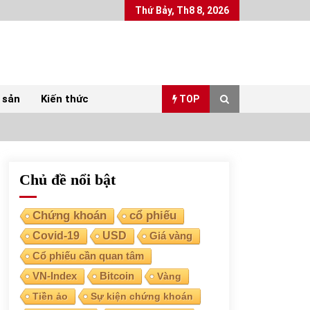
Thứ Bảy, Th8 8, 2026
 sản
Kiến thức
TOP
Chủ đề nổi bật
Top 10 mặt hàng Việt Nam xuất khẩu nhiều
nhất tháng 5/2022
07/06/2022
Chứng khoán
cổ phiếu
Covid-19
USD
Giá vàng
Bất ổn từ các cuộc đấu giá đất ở Thanh Hoá
Cổ phiếu cần quan tâm
31/05/2022
VN-Index
Bitcoin
Vàng
Tiền ảo
Sự kiện chứng khoán
Chứng khoán ngày 30/5/2022: Top 10 cổ