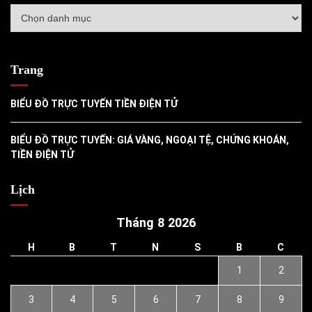
Danh
mục
Trang
BIỂU ĐỒ TRỰC TUYẾN TIỀN ĐIỆN TỬ
BIỂU ĐỒ TRỰC TUYẾN: GIÁ VÀNG, NGOẠI TỆ, CHỨNG KHOÁN,
TIỀN ĐIỆN TỬ
Lịch
Tháng 8 2026
H
B
T
N
S
B
C
1
2
3
4
5
6
7
8
9