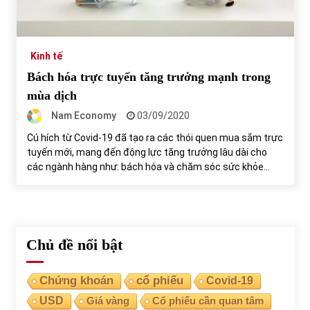
Tự doanh ngày 3.6.2022: CTCK mua ròng 28,7 tỷ đồng
06/06/2022
Kinh tế
Bách hóa trực tuyến tăng trưởng mạnh trong
Top 10 tỷ phú giàu nhất thế giới – Bảng xếp hạng 2022
mùa dịch
31/05/2022
Nam Economy
03/09/2020
Cú hích từ Covid-19 đã tạo ra các thói quen mua sắm trực
tuyến mới, mang đến động lực tăng trưởng lâu dài cho
Bất ổn từ các cuộc đấu giá đất ở Thanh Hoá
các ngành hàng như: bách hóa và chăm sóc sức khỏe…
31/05/2022
Tiền gửi vào ngân hàng tiếp tục tăng mạnh
31/05/2022
Chủ đề nổi bật
S&P Ratings cập nhật xếp hạng tín nhiệm của
Chứng khoán
cổ phiếu
Covid-19
Vietcombank và Eximbank
USD
Giá vàng
Cổ phiếu cần quan tâm
31/05/2022