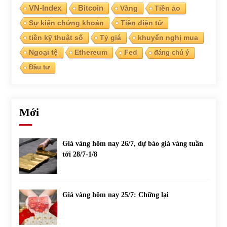
VN-Index
Bitcoin
Vàng
Tiền ảo
Sự kiện chứng khoán
Tiền điện tử
Chứng khoán ngày 30/5/2022: Top 10 cổ phiếu nổi bật
31/05/2022
tiền kỹ thuật số
Tỷ giá
khuyến nghị mua
Ngoại tệ
Ethereum
Fed
đáng chú ý
Đầu tư
Phân tích giá tiền điện tử sau ngày thị trường lập kỷ lục
vốn hóa
09/11/2021
Mới
Chứng khoán ngày 12/10/2021: Top 10 cổ phiếu nổi bật
13/10/2021
Giá vàng hôm nay 26/7, dự báo giá vàng tuần
tới 28/7-1/8
Top 10 xe bán chạy nhất tháng 9/2021
13/10/2021
Giá vàng hôm nay 25/7: Chững lại