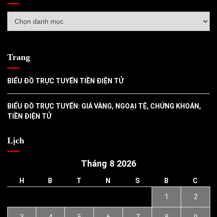
Danh
mục
Trang
BIỂU ĐỒ TRỰC TUYẾN TIỀN ĐIỆN TỬ
BIỂU ĐỒ TRỰC TUYẾN: GIÁ VÀNG, NGOẠI TỆ, CHỨNG KHOÁN,
TIỀN ĐIỆN TỬ
Lịch
Tháng 8 2026
H
B
T
N
S
B
C
1
2
3
4
5
6
7
8
9