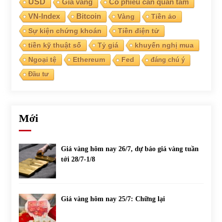
USD
Giá vàng
Cổ phiếu cần quan tâm
VN-Index
Bitcoin
Vàng
Tiền ảo
Sự kiện chứng khoán
Tiền điện tử
tiền kỹ thuật số
Tỷ giá
khuyến nghị mua
Ngoại tệ
Ethereum
Fed
đáng chú ý
Đầu tư
Mới
Giá vàng hôm nay 26/7, dự báo giá vàng tuần
tới 28/7-1/8
Giá vàng hôm nay 25/7: Chững lại