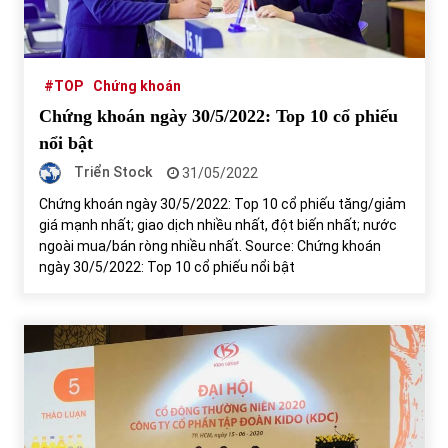
Tự doanh ngày 3.6.2022: CTCK mua ròng 28,7 tỷ đồng
06/06/2022
#TOP
Chứng khoán
Chứng khoán ngày 30/5/2022: Top 10 cổ phiếu
Top 10 tỷ phú giàu nhất thế giới – Bảng xếp hạng 2022
nổi bật
31/05/2022
Triển Stock
31/05/2022
Chứng khoán ngày 30/5/2022: Top 10 cổ phiếu tăng/giảm
Bất ổn từ các cuộc đấu giá đất ở Thanh Hoá
giá mạnh nhất; giao dịch nhiều nhất, đột biến nhất; nước
31/05/2022
ngoài mua/bán ròng nhiều nhất. Source: Chứng khoán
ngày 30/5/2022: Top 10 cổ phiếu nổi bật
Tiền gửi vào ngân hàng tiếp tục tăng mạnh
31/05/2022
S&P Ratings cập nhật xếp hạng tín nhiệm của
Vietcombank và Eximbank
31/05/2022