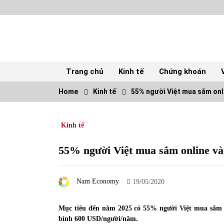
Skip
to
content
Trang chủ
Kinh tế
Chứng khoán
Home
Kinh tế
55% người Việt mua sắm onl
TOP
Kinh tế
Top 10 cổ phiếu rẻ nhất TTCK Việt Nam
ngày 5/7/2022
05/07/2022
55% người Việt mua sắm online v
Tự doanh ngày 3.6.2022: CTCK mua ròng
Nam Economy
28,7 tỷ đồng
19/05/2020
06/06/2022
Mục tiêu đến năm 2025 có 55% người Việt mua sắm tr
bình 600 USD/người/năm.
Tiền gửi vào ngân hàng tiếp tục tăng mạnh