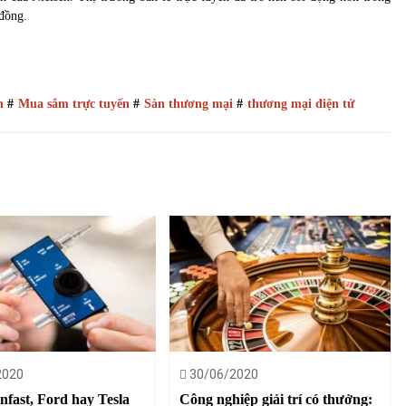
đồng.
n
#
Mua sắm trực tuyến
#
Sàn thương mại
#
thương mại điện tử
2020
30/06/2020
infast, Ford hay Tesla
Công nghiệp giải trí có thưởng: