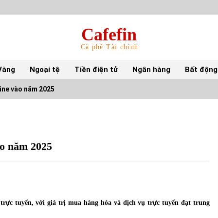
Cafefin
Cà phê Tài chính
Vàng
Ngoại tệ
Tiền điện tử
Ngân hàng
Bất động
ine vào năm 2025
Top 10 mặt hàng Việt Nam nhập khẩu nhiều
nhất tháng 5/2022
15/06/2022
ào năm 2025
Top 10 tỷ phú giàu nhất thế giới – Bảng xếp
hạng 2022
31/05/2022
ực tuyến, với giá trị mua hàng hóa và dịch vụ trực tuyến đạt trung
S&P Ratings cập nhật xếp hạng tín nhiệm