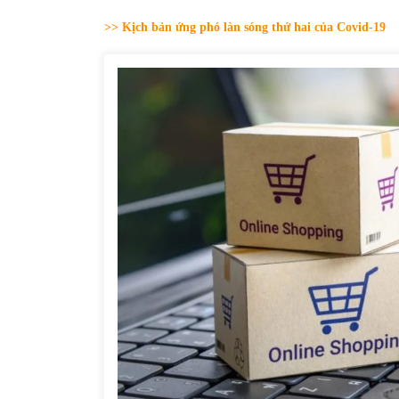
31/05/2022
>> Kịch bản ứng phó làn sóng thứ hai của Covid-19
Phân tích giá tiền điện tử sau ngày thị
trường lập kỷ lục vốn hóa
09/11/2021