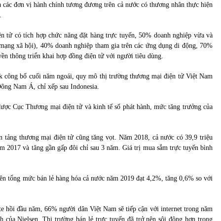
 các đơn vị hành chính tương đương trên cả nước có thương nhân thực hiện
.
n tử có tích hợp chức năng đặt hàng trực tuyến, 50% doanh nghiệp vừa và
 mạng xã hội), 40% doanh nghiệp tham gia trên các ứng dụng di động, 70%
yền thông triển khai hợp đồng điện tử với người tiêu dùng.
công bố cuối năm ngoái, quy mô thị trường thương mại điện tử Việt Nam
Đông Nam Á, chỉ xếp sau Indonesia.
ược Cục Thương mại điện tử và kinh tế số phát hành, mức tăng trưởng của
n tảng thương mại điện tử cũng tăng vọt. Năm 2018, cả nước có 39,9 triệu
m 2017 và tăng gần gấp đôi chỉ sau 3 năm. Giá trị mua sắm trực tuyến bình
trên tổng mức bán lẻ hàng hóa cả nước năm 2019 đạt 4,2%, tăng 0,6% so với
e hồi đầu năm, 66% người dân Việt Nam sẽ tiếp cận với internet trong năm
của Nielsen. Thị trường bán lẻ trực tuyến đã trở nên sôi động hơn trong