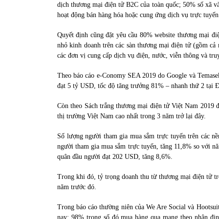
dịch thương mại điện tử B2C của toàn quốc; 50% số xã và
hoạt động bán hàng hóa hoặc cung ứng dịch vụ trực tuyến
Quyết định cũng đặt yêu cầu 80% website thương mại điệ
nhỏ kinh doanh trên các sàn thương mại điện tử (gồm cả
các đơn vị cung cấp dịch vụ điện, nước, viễn thông và tru
Theo báo cáo e-Conomy SEA 2019 do Google và Temasek 
đạt 5 tỷ USD, tốc độ tăng trưởng 81% – nhanh thứ 2 tại 
Còn theo Sách trắng thương mại điện tử Việt Nam 2019 đ
thị trường Việt Nam cao nhất trong 3 năm trở lại đây.
Số lượng người tham gia mua sắm trực tuyến trên các nề
người tham gia mua sắm trực tuyến, tăng 11,8% so với nă
quân đầu người đạt 202 USD, tăng 8,6%.
Trong khi đó, tỷ trọng doanh thu từ thương mại điện tử 
năm trước đó.
Trong báo cáo thường niên của We Are Social và Hootsuit
nay; 98% trong số đó mua hàng qua mạng theo nhận định 