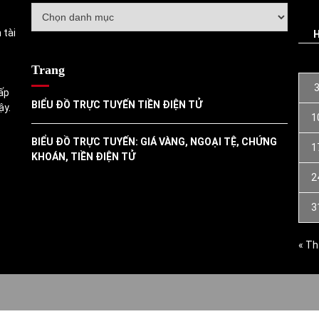
Danh
mục
 tài
Trang
ấp
BIỂU ĐỒ TRỰC TUYẾN TIỀN ĐIỆN TỬ
ậy.
1
BIỂU ĐỒ TRỰC TUYẾN: GIÁ VÀNG, NGOẠI TỆ, CHỨNG
1
KHOÁN, TIỀN ĐIỆN TỬ
2
3
« Th