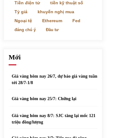
phiếu nổi bật
Tiền điện tử
tiền kỹ thuật số
31/05/2022
Tỷ giá
khuyến nghị mua
Ngoại tệ
Ethereum
Fed
Top 10 xe bán chạy nhất tháng 9/2021
đáng chú ý
Đầu tư
13/10/2021
Mới
Giá vàng hôm nay 26/7, dự báo giá vàng tuần
tới 28/7-1/8
Giá vàng hôm nay 25/7: Chững lại
Giá vàng hôm nay 8/7: SJC tăng lại mốc 121
triệu đồng/lượng