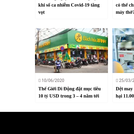
khi số ca nhiễm Covid-19 tăng
có thể c
vọt
máy thở
10/06/2020
25/03/
Thế Giới Di Động đặt mục tiêu
Dệt may 
10 tỷ USD trong 3 – 4 năm tới
hại 11.0