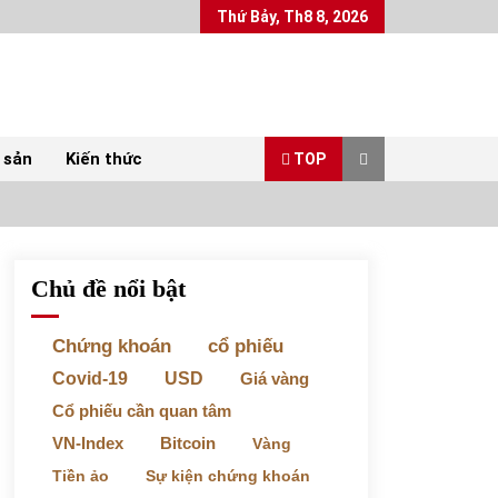
Thứ Bảy, Th8 8, 2026
 sản
Kiến thức
TOP
Chủ đề nổi bật
Top 10 mặt hàng Việt Nam xuất khẩu nhiều
nhất tháng 5/2022
07/06/2022
Chứng khoán
cổ phiếu
Covid-19
USD
Giá vàng
Bất ổn từ các cuộc đấu giá đất ở Thanh Hoá
Cổ phiếu cần quan tâm
31/05/2022
VN-Index
Bitcoin
Vàng
Tiền ảo
Sự kiện chứng khoán
Chứng khoán ngày 30/5/2022: Top 10 cổ