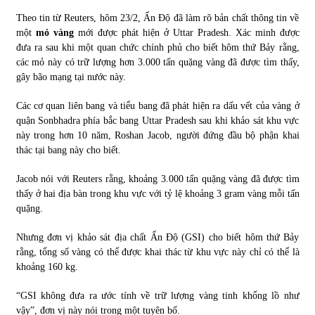
Theo tin từ Reuters, hôm 23/2, Ấn Độ đã làm rõ bản chất thông tin về
Tự doanh ngày 3.6.2022: CTCK mua ròng 28,7 tỷ đồng
một
mỏ vàng
mới được phát hiện ở Uttar Pradesh. Xác minh được
06/06/2022
đưa ra sau khi một quan chức chính phủ cho biết hôm thứ Bảy rằng,
các mỏ này có trữ lượng hơn 3.000 tấn quặng vàng đã được tìm thấy,
gây bão mạng tại nước này.
Top 10 tỷ phú giàu nhất thế giới – Bảng xếp hạng 2022
31/05/2022
Các cơ quan liên bang và tiểu bang đã phát hiện ra dấu vết của vàng ở
quận Sonbhadra phía bắc bang Uttar Pradesh sau khi khảo sát khu vực
này trong hơn 10 năm, Roshan Jacob, người đứng đầu bộ phận khai
thác tại bang này cho biết.
Bất ổn từ các cuộc đấu giá đất ở Thanh Hoá
31/05/2022
Jacob nói với Reuters rằng, khoảng 3.000 tấn quặng vàng đã được tìm
thấy ở hai địa bàn trong khu vực với tỷ lệ khoảng 3 gram vàng mỗi tấn
quặng.
Tiền gửi vào ngân hàng tiếp tục tăng mạnh
31/05/2022
Nhưng đơn vị khảo sát địa chất Ấn Độ (GSI) cho biết hôm thứ Bảy
rằng, tổng số vàng có thể được khai thác từ khu vực này chỉ có thể là
khoảng 160 kg.
S&P Ratings cập nhật xếp hạng tín nhiệm của
Vietcombank và Eximbank
“GSI không đưa ra ước tính về trữ lượng vàng tinh khổng lồ như
31/05/2022
vậy”, đơn vị này nói trong một tuyên bố.