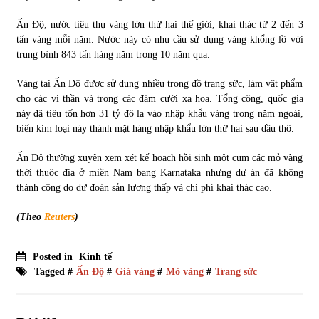
Ấn Độ, nước tiêu thụ vàng lớn thứ hai thế giới, khai thác từ 2 đến 3
Chứng khoán ngày 30/5/2022: Top 10 cổ phiếu nổi bật
tấn vàng mỗi năm. Nước này có nhu cầu sử dụng vàng khổng lồ với
31/05/2022
trung bình 843 tấn hàng năm trong 10 năm qua.
Vàng tại Ấn Độ được sử dụng nhiều trong đồ trang sức, làm vật phẩm
Phân tích giá tiền điện tử sau ngày thị trường lập kỷ lục
cho các vị thần và trong các đám cưới xa hoa. Tổng cộng, quốc gia
vốn hóa
này đã tiêu tốn hơn 31 tỷ đô la vào nhập khẩu vàng trong năm ngoái,
09/11/2021
biến kim loại này thành mặt hàng nhập khẩu lớn thứ hai sau dầu thô.
Ấn Độ thường xuyên xem xét kế hoạch hồi sinh một cụm các mỏ vàng
Chứng khoán ngày 12/10/2021: Top 10 cổ phiếu nổi bật
thời thuộc địa ở miền Nam bang Karnataka nhưng dự án đã không
13/10/2021
thành công do dự đoán sản lượng thấp và chi phí khai thác cao.
(Theo
Reuters
)
Top 10 xe bán chạy nhất tháng 9/2021
13/10/2021
Posted in
Kinh tế
Tagged #
Ấn Độ
#
Giá vàng
#
Mỏ vàng
#
Trang sức