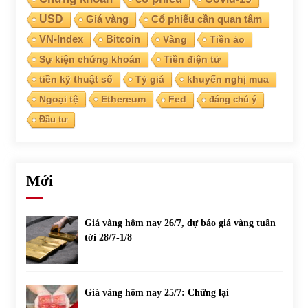
USD
Giá vàng
Cổ phiếu cần quan tâm
VN-Index
Bitcoin
Vàng
Tiền ảo
Sự kiện chứng khoán
Tiền điện tử
tiền kỹ thuật số
Tỷ giá
khuyến nghị mua
Ngoại tệ
Ethereum
Fed
đáng chú ý
Đầu tư
Mới
Giá vàng hôm nay 26/7, dự báo giá vàng tuần
tới 28/7-1/8
Giá vàng hôm nay 25/7: Chững lại