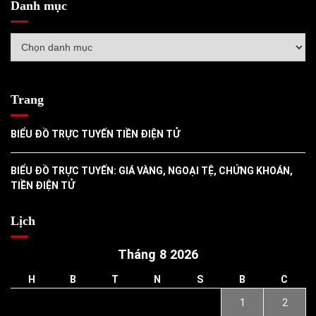
Danh mục
Danh
mục
Trang
BIỂU ĐỒ TRỰC TUYẾN TIỀN ĐIỆN TỬ
BIỂU ĐỒ TRỰC TUYẾN: GIÁ VÀNG, NGOẠI TỆ, CHỨNG KHOÁN,
TIỀN ĐIỆN TỬ
Lịch
Tháng 8 2026
H
B
T
N
S
B
C
1
2