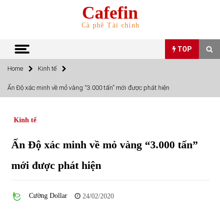
Skip
Cafefin
to
content
Cà phê Tài chính
TOP
Home
Kinh tế
TOP
Ấn Độ xác minh về mỏ vàng “3.000 tấn” mới được phát hiện
Top 10 cổ phiếu rẻ nhất TTCK Việt Nam ngày 5/7/2022
05/07/2022
Kinh tế
Ấn Độ xác minh về mỏ vàng “3.000 tấn”
Top 10 mặt hàng Việt Nam nhập khẩu nhiều nhất tháng
5/2022
mới được phát hiện
15/06/2022
Top 10 mặt hàng Việt Nam xuất khẩu nhiều nhất tháng
Cường Dollar
24/02/2020
5/2022
07/06/2022