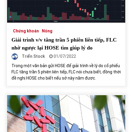
Chứng khoán ngày 30/5/2022: Top 10 cổ phiếu nổi bật
31/05/2022
Chứng khoán
Nóng
Giải trình v/v tăng trần 5 phiên liên tiếp, FLC
Phân tích giá tiền điện tử sau ngày thị trường lập kỷ lục
vốn hóa
nhờ ngược lại HOSE tìm giúp lý do
09/11/2021
Triển Stock
01/07/2022
Trong một văn bản gửi HOSE để giải trình về lý do cổ phiếu
Chứng khoán ngày 12/10/2021: Top 10 cổ phiếu nổi bật
FLC tăng trần 5 phiên liên tiếp, FLC nói chưa biết, đồng thời
13/10/2021
đề nghị HOSE cho biết nếu sở này nắm được.
Top 10 xe bán chạy nhất tháng 9/2021
13/10/2021