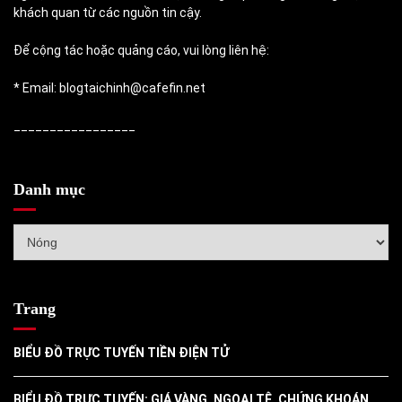
khách quan từ các nguồn tin cậy.
Để cộng tác hoặc quảng cáo, vui lòng liên hệ:
* Email: blogtaichinh@cafefin.net
_________________
Danh mục
Danh
mục
Trang
BIỂU ĐỒ TRỰC TUYẾN TIỀN ĐIỆN TỬ
BIỂU ĐỒ TRỰC TUYẾN: GIÁ VÀNG, NGOẠI TỆ, CHỨNG KHOÁN,