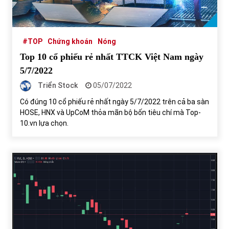
Tự doanh ngày 3.6.2022: CTCK mua ròng 28,7 tỷ đồng
06/06/2022
#TOP
Chứng khoán
Nóng
Top 10 cổ phiếu rẻ nhất TTCK Việt Nam ngày
Top 10 tỷ phú giàu nhất thế giới – Bảng xếp hạng 2022
5/7/2022
31/05/2022
Triển Stock
05/07/2022
Có đúng 10 cổ phiếu rẻ nhất ngày 5/7/2022 trên cả ba sàn
HOSE, HNX và UpCoM thỏa mãn bộ bốn tiêu chí mà Top-
Bất ổn từ các cuộc đấu giá đất ở Thanh Hoá
10.vn lựa chọn.
31/05/2022
Tiền gửi vào ngân hàng tiếp tục tăng mạnh
31/05/2022
S&P Ratings cập nhật xếp hạng tín nhiệm của
Vietcombank và Eximbank
31/05/2022