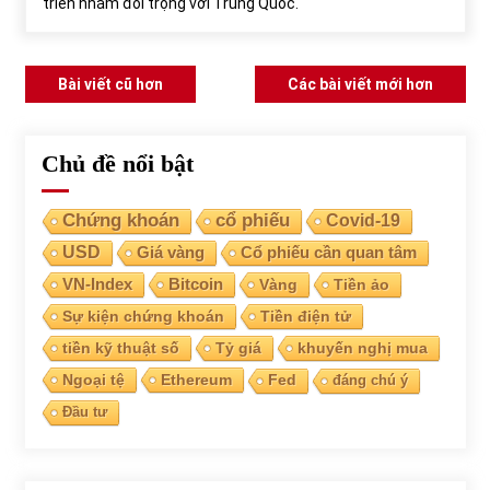
triển nhằm đối trọng với Trung Quốc.
Điều
Bài viết cũ hơn
Các bài viết mới hơn
hướng
bài
Chủ đề nổi bật
viết
Chứng khoán
cổ phiếu
Covid-19
USD
Giá vàng
Cổ phiếu cần quan tâm
VN-Index
Bitcoin
Vàng
Tiền ảo
Sự kiện chứng khoán
Tiền điện tử
tiền kỹ thuật số
Tỷ giá
khuyến nghị mua
Ngoại tệ
Ethereum
Fed
đáng chú ý
Đầu tư